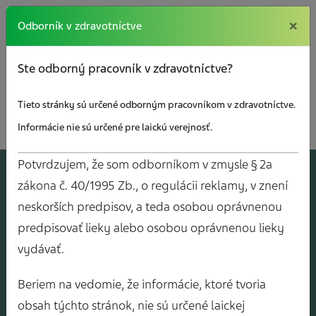
×
×
Odborník v zdravotníctve
Ste odborný pracovník v zdravotníctve?
Tieto stránky sú určené odborným pracovníkom v zdravotníctve.
Informácie nie sú určené pre laickú verejnosť.
Kalendár
Potvrdzujem, že som odborníkom v zmysle § 2a
akcií
zákona č. 40/1995 Zb., o regulácii reklamy, v znení
neskorších predpisov, a teda osobou oprávnenou
predpisovať lieky alebo osobou oprávnenou lieky
vydávať.
Beriem na vedomie, že informácie, ktoré tvoria
obsah týchto stránok, nie sú určené laickej
Mám záujem o o
Mám záujem o bezplatné