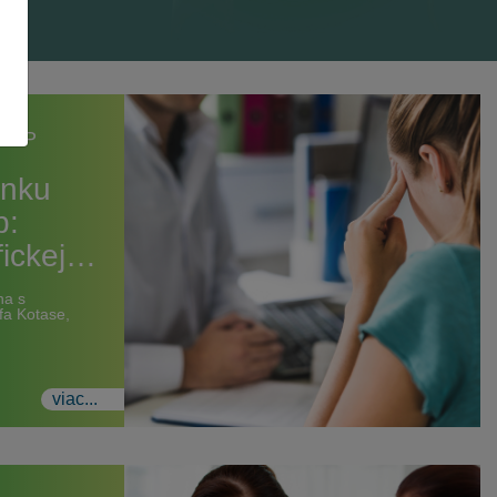
CGRP
ánku
b:
fickej…
na s
a Kotase,
viac...