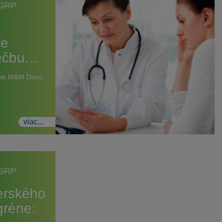
CGRP
re
liečbu…
ené M&M Days,
viac...
CGRP
erského
gréne: