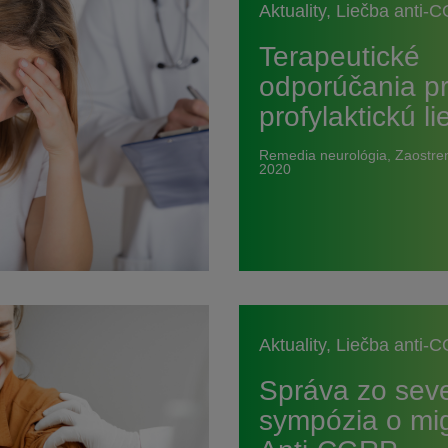
Aktuality
,
Liečba anti-
Terapeutické
odporúčania p
profylaktickú 
Remedia neurológia, Zaostr
2020
Aktuality
,
Liečba anti-
Správa zo sev
sympózia o mi