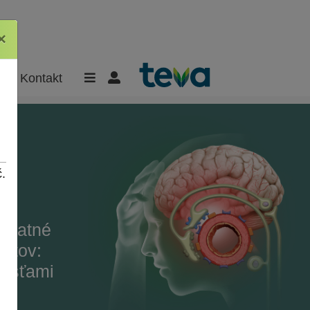
×
×
Kontakt
.
platné
entov:
lesťami