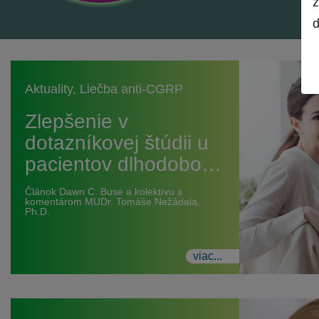
z
d
Aktuality
,
Liečba anti-CGRP
Zlepšenie v
dotazníkovej štúdii u
pacientov dlhodobo…
Článok Dawn C. Buse a kolektívu s
komentárom MUDr. Tomáše Nežádala,
Ph.D.
viac...