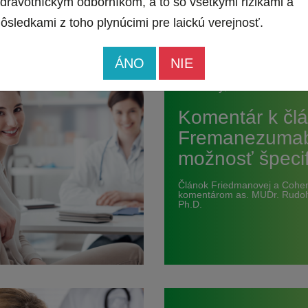
dravotníckym odborníkom, a to so všetkými rizikami a
ôsledkami z toho plynúcimi pre laickú verejnosť.
ÁNO
NIE
Aktuality
,
Liečba anti-
Komentár k čl
Fremanezuma
možnosť špeci
Článok Friedmanovej a Cohe
komentárom as. MUDr. Rudolf
Ph.D.