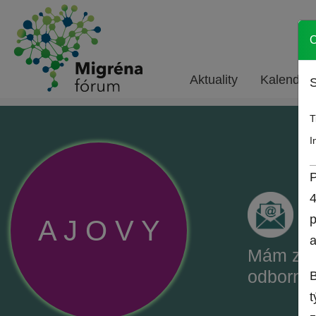
O
Aktuality
Kalendár 
S
T
I
P
4
p
A
J
O
V
Y
a
Mám záu
odborné
B
t