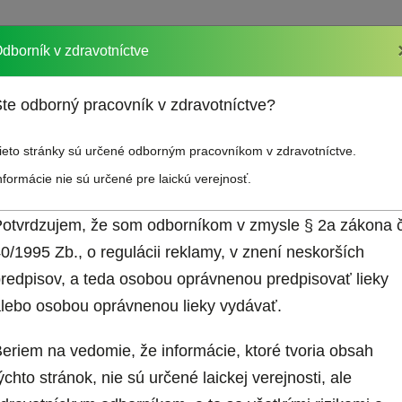
dborník v zdravotníctve
akcií
Vzdelávanie
Sociálna poradňa
Odkazy
te odborný pracovník v zdravotníctve?
ieto stránky sú určené odborným pracovníkom v zdravotníctve.
nformácie nie sú určené pre laickú verejnosť.
otvrdzujem, že som odborníkom v zmysle § 2a zákona č
0/1995 Zb., o regulácii reklamy, v znení neskorších
redpisov, a teda osobou oprávnenou predpisovať lieky
Mám záujem o bez
lebo osobou oprávnenou lieky vydávať.
jem o zasielanie
materiály pre paci
ho spravodajcu
Diár pacienta s bo
eriem na vedomie, že informácie, ktoré tvoria obsah
hlavy
ýchto stránok, nie sú určené laickej verejnosti, ale