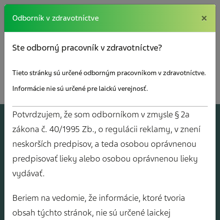
×
×
Odborník v zdravotníctve
Ste odborný pracovník v zdravotníctve?
Tieto stránky sú určené odborným pracovníkom v zdravotníctve.
Informácie nie sú určené pre laickú verejnosť.
Potvrdzujem, že som odborníkom v zmysle § 2a
A
J
O
V
Y
zákona č. 40/1995 Zb., o regulácii reklamy, v znení
neskorších predpisov, a teda osobou oprávnenou
predpisovať lieky alebo osobou oprávnenou lieky
vydávať.
Beriem na vedomie, že informácie, ktoré tvoria
obsah týchto stránok, nie sú určené laickej