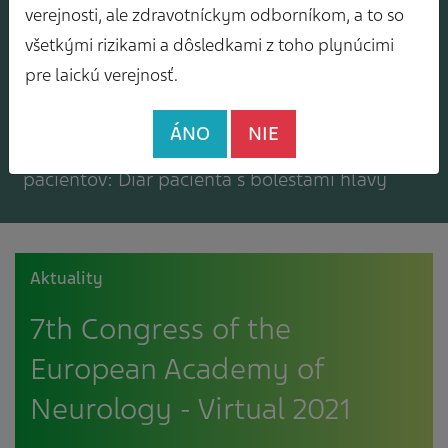
Mám záujem o zasielanie odborného
verejnosti, ale zdravotníckym odborníkom, a to so
spravodajcu
všetkými rizikami a dôsledkami z toho plynúcimi
pre laickú verejnosť.
ÁNO
NIE
Mám záujem o bezplatné materiály pre
pacientov: Diár pacienta s bolesťami hlavy
Aktuality
7th Congress of the
European Academy of
Neurology - Virtual 2021