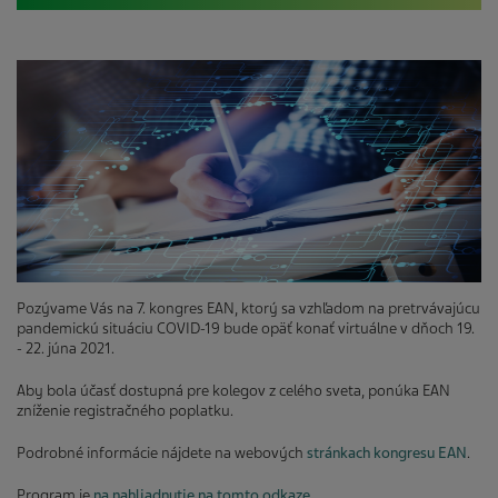
Pozývame Vás na 7. kongres EAN, ktorý sa vzhľadom na pretrvávajúcu
pandemickú situáciu COVID-19 bude opäť konať virtuálne v dňoch 19.
- 22. júna 2021.
Aby bola účasť dostupná pre kolegov z celého sveta, ponúka EAN
zníženie registračného poplatku.
Podrobné informácie nájdete na webových
stránkach kongresu EAN
.
Program je
na nahliadnutie na tomto odkaze
.