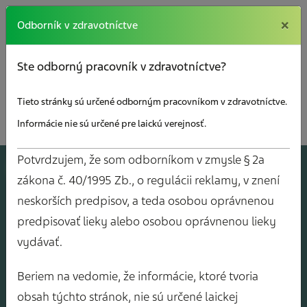
×
×
Odborník v zdravotníctve
Ste odborný pracovník v zdravotníctve?
Tieto stránky sú určené odborným pracovníkom v zdravotníctve.
Informácie nie sú určené pre laickú verejnosť.
Potvrdzujem, že som odborníkom v zmysle § 2a
A
J
O
V
Y
zákona č. 40/1995 Zb., o regulácii reklamy, v znení
neskorších predpisov, a teda osobou oprávnenou
predpisovať lieky alebo osobou oprávnenou lieky
vydávať.
Beriem na vedomie, že informácie, ktoré tvoria
obsah týchto stránok, nie sú určené laickej