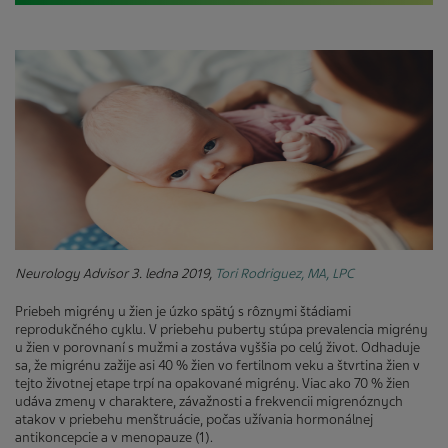
Neurology Advisor 3. ledna 2019,
Tori Rodriguez, MA, LPC
Priebeh migrény u žien je úzko spätý s rôznymi štádiami
reprodukčného cyklu. V priebehu puberty stúpa prevalencia migrény
u žien v porovnaní s mužmi a zostáva vyššia po celý život. Odhaduje
sa, že migrénu zažije asi 40 % žien vo fertilnom veku a štvrtina žien v
tejto životnej etape trpí na opakované migrény. Viac ako 70 % žien
udáva zmeny v charaktere, závažnosti a frekvencii migrenóznych
atakov v priebehu menštruácie, počas užívania hormonálnej
antikoncepcie a v menopauze (1).