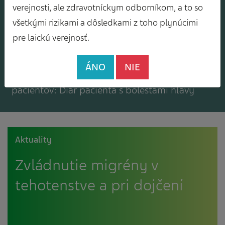
Mám záujem o zasielanie odborného
verejnosti, ale zdravotníckym odborníkom, a to so
spravodajcu
všetkými rizikami a dôsledkami z toho plynúcimi
pre laickú verejnosť.
ÁNO
NIE
Mám záujem o bezplatné materiály pre
pacientov: Diár pacienta s bolesťami hlavy
Aktuality
Zvládnutie migrény v
tehotenstve a pri dojčení