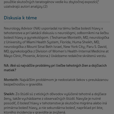
použitie skutočných teratogénov vedie ku zbytočnej expozícii,“
uzatvárajú autori analýzy.(2)
Diskusia k téme
Neurology Advisor (NA) usporiadal na tému liečba bolestí hlavy v
tehotenstve a pri laktácii diskusiu s neurológmi, odborníkmi na liečbu
bolestí hlavy a gynekológom. (Teshamae Monteith, MD, neurologička
z University of Miami Health System, Florida; Huma Sheikh, MD,
neurologička z Mount Sinai Beth Israel, New York City; Paru S. David,
MD, gynekologička z Division of Women's Health-Internal Medicine at
Mayo Clinic, Phoenix, Arizona.) Uvádzame redakčne skrátenú verziu.
NA: Aké sú najväčšie problémy pri liečbe tehotných žien a dojčiacich
matiek?
Monteith:
Najväčším problémom je nedostatok liekov s preukázanou
bezpečnosťou v gravidite.
Sheikh:
Zo štúdií sú z etických dôvodov vylúčené tehotné a dojčiace
ženy, takže vychádzame z observačných štúdií. Navyše je nutné
posúdiť, či bolesť hlavy v tehotenstve je skutočne migréna alebo iná
primárna bolesť hlavy, a nie sekundárna bolesť, napríklad pri ikte,
ktorého incidencia v gravidite je zvýšená.