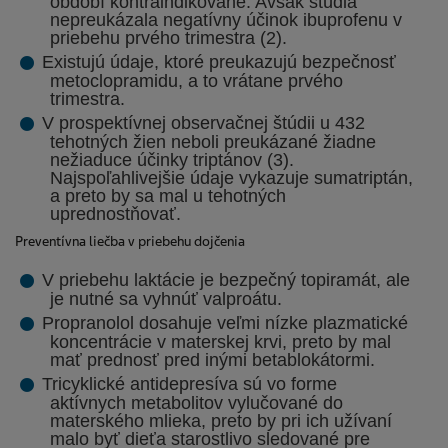
období kontraindikované. Avšak štúdia
nepreukázala negatívny účinok ibuprofenu v
priebehu prvého trimestra (2).
Existujú údaje, ktoré preukazujú bezpečnosť
metoclopramidu, a to vrátane prvého
trimestra.
V prospektívnej observačnej štúdii u 432
tehotných žien neboli preukázané žiadne
nežiaduce účinky triptánov (3).
Najspoľahlivejšie údaje vykazuje sumatriptán,
a preto by sa mal u tehotných
uprednostňovať.
Preventívna liečba v priebehu dojčenia
V priebehu laktácie je bezpečný topiramát, ale
je nutné sa vyhnúť valproátu.
Propranolol dosahuje veľmi nízke plazmatické
koncentrácie v materskej krvi, preto by mal
mať prednosť pred inými betablokátormi.
Tricyklické antidepresíva sú vo forme
aktívnych metabolitov vylučované do
materského mlieka, preto by pri ich užívaní
malo byť dieťa starostlivo sledované pre