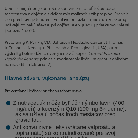
U žien s migrénou je potrebné správne zvládnuť liečbu počas
tehotenstva a dojčenia s cieľom minimalizácie rizík pre plod. Pre veľa
žien predstavuje tehotenstvo úľavu od ťažkostí, niektoré výskumy
udávajú rovnaký efekt aj pri dojčení, ale výsledky prieskumov nie sú
jednoznačné (2).
Práca Simy K. Parikh, MD, (Jefferson Headache Center at Thomas
Jefferson University in Philadelphia, Pennsylvania, USA), ktorej
výsledky boli nedávno uverejnené v časopise
Current Pain and
Headache Reports,
priniesla zhodnotenie liečby migrény s ohľadom
na graviditu a laktáciu (2).
Hlavné závery vykonanej analýzy
Preventívna liečba v priebehu tehotenstva
Z nutraceutík môže byť účinný riboflavín (400
mg/deň) a koenzým Q10 (100 mg 3
×
denne),
ak sa užívajú počas troch mesiacov pred
graviditou.
Antikonvulzívne lieky (vrátane valproátu a
topiramátu) sú kontraindikované pre svoj