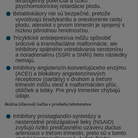
teratogénny potenciál a riziko
psychomotorickej retardácie plodu.
Betablokátory nie sú bezpečné, pretože
vyvolávajú bradykardiu a oneskorenie rastu
plodu, atenolol v prvom trimestri je spojený s
nízkou pôrodnou hmotnosťou.
Tricyklické antidepresíva môžu spôsobiť
srdcové a kraniofaciálne malformácie, ale
inhibítory spätného vstrebávania serotonínu
a noradrenalínu (SSRI a SNRI) tieto následky
nemajú.
Inhibítory angiotenzín-konvertujúceho enzýmu
(ACEI) a blokátory angiotenzínových
receptorov (sartány) v druhom a treťom
trimestri môžu viesť k malformáciám pľúc,
obličiek a lebky. Pre prvý trimester chýbajú
údaje.
Akútna (úľavová) liečba v priebehu tehotenstva
Inhibítory prostaglandín-syntetázy a
nesteroidné protizápalové lieky (NSAID)
zvyšujú riziko predčasného uzáveru
ductus
arteriosus
v treťom trimestri, preto sú v tomto