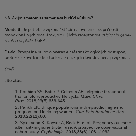
NA: Akým smerom sa zameriava budúci výskum?
Monteith:
Je potrebné vykonať štúdie na overenie bezpečnosti
monoklonálnych protilátok, blokujúcich receptor pre
calcitonin gene-
related peptide
(CGRP).
David:
Prospešné by bolo overenie nefarmakologických postupov,
pretože liekové klinické štúdie sa z etických dôvodov nedajú vykonať.
(miš)
Literatúra
Faubion SS, Batur P, Calhoun AH.
Migraine throughout
the female reproductive life cycle
. Mayo Clinic
Proc.
2018;93(5):639-645
.
Parikh SK. Unique populations with episodic migraine:
pregnant and lactating women.
Curr Pain Headache Rep.
2018;22(12):80.
Spielmann K, Kayser A, Beck E, et al. Pregnancy outcome
after anti-migraine triptan use: A prospective observational
cohort study.
Cephalalgia
. 2018;38(6):1081-1092