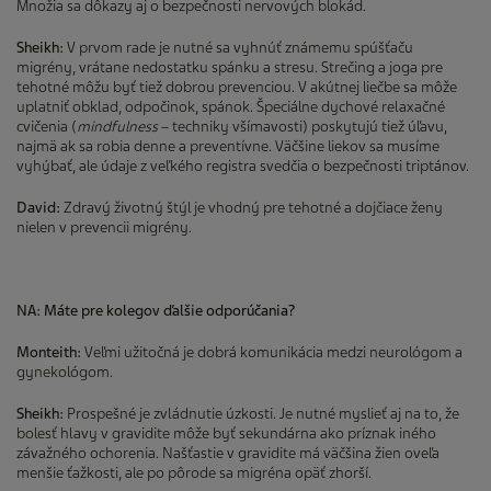
Množia sa dôkazy aj o bezpečnosti nervových blokád.
Sheikh:
V prvom rade je nutné sa vyhnúť známemu spúšťaču
migrény, vrátane nedostatku spánku a stresu. Strečing a joga pre
tehotné môžu byť tiež dobrou prevenciou. V akútnej liečbe sa môže
uplatniť obklad, odpočinok, spánok. Špeciálne dychové relaxačné
cvičenia (
mindfulness
– techniky všímavosti) poskytujú tiež úľavu,
najmä ak sa robia denne a preventívne. Väčšine liekov sa musíme
vyhýbať, ale údaje z veľkého registra svedčia o bezpečnosti triptánov.
David:
Zdravý životný štýl je vhodný pre tehotné a dojčiace ženy
nielen v prevencii migrény.
NA: Máte pre kolegov ďalšie odporúčania?
Monteith:
Veľmi užitočná je dobrá komunikácia medzi neurológom a
gynekológom.
Sheikh:
Prospešné je zvládnutie úzkosti. Je nutné myslieť aj na to, že
bolesť hlavy v gravidite môže byť sekundárna ako príznak iného
závažného ochorenia. Našťastie v gravidite má väčšina žien oveľa
menšie ťažkosti, ale po pôrode sa migréna opäť zhorší.