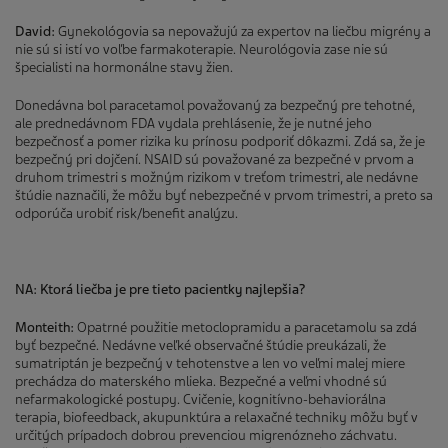
David:
Gynekológovia sa nepovažujú za expertov na liečbu migrény a
nie sú si istí vo voľbe farmakoterapie. Neurológovia zase nie sú
špecialisti na hormonálne stavy žien.
Donedávna bol paracetamol považovaný za bezpečný pre tehotné,
ale prednedávnom FDA vydala prehlásenie, že je nutné jeho
bezpečnosť a pomer rizika ku prínosu podporiť dôkazmi. Zdá sa, že je
bezpečný pri dojčení. NSAID sú považované za bezpečné v prvom a
druhom trimestri s možným rizikom v treťom trimestri, ale nedávne
štúdie naznačili, že môžu byť nebezpečné v prvom trimestri, a preto sa
odporúča urobiť risk/benefit analýzu.
NA: Ktorá liečba je pre tieto pacientky najlepšia?
Monteith:
Opatrné použitie metoclopramidu a paracetamolu sa zdá
byť bezpečné. Nedávne veľké observačné štúdie preukázali, že
sumatriptán je bezpečný v tehotenstve a len vo veľmi malej miere
prechádza do materského mlieka. Bezpečné a veľmi vhodné sú
nefarmakologické postupy. Cvičenie, kognitívno-behaviorálna
terapia, biofeedback, akupunktúra a relaxačné techniky môžu byť v
určitých prípadoch dobrou prevenciou migrenózneho záchvatu.