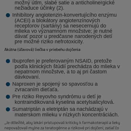
možný útlm, slabé satie a anticholinergické
nežiaduce účinky (2).
Inhibítory angiotenzin-konvertujícího enzýmu
(ACEI) a blokátory angiotenzínových
receptorov (sartány) sa nesecernujú do
mlieka vo významnom množstve; je nutné
dávať pozor u predčasne narodených detí
pre možné riziko nefrotoxicity.
Akútna (úľavová) liečba v priebehu dojčenia
Ibuprofen je preferovaným NSAID, pretože
podľa klinických štúdií prechádza do mlieka v
nepatrnom množstve, a to aj pri častom
dávkovaní.
Naproxen je spojený so spavosťou a
zvracaním dieťaťa.
Pre riziko Reyovho syndrómu u detí je
kontraindikovaná kyselina acetylsalicylová.
Sumatriptán a eletriptán sa nachádzajú v
materskom mlieku v nízkych koncentráciách.
„Je dôležité, aby lekári pristupovali kriticky k farmakoterapii a lieky
nepovažovali mylne za teratogénne a rizikové pri dojčení, zatiaľ čo