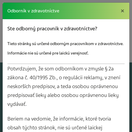
×
×
Odborník v zdravotníctve
Ste odborný pracovník v zdravotníctve?
Tieto stránky sú určené odborným pracovníkom v zdravotníctve.
Informácie nie sú určené pre laickú verejnosť.
Potvrdzujem, že som odborníkom v zmysle § 2a
A
J
O
V
Y
zákona č. 40/1995 Zb., o regulácii reklamy, v znení
neskorších predpisov, a teda osobou oprávnenou
predpisovať lieky alebo osobou oprávnenou lieky
vydávať.
Beriem na vedomie, že informácie, ktoré tvoria
obsah týchto stránok, nie sú určené laickej