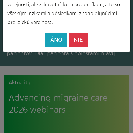
Mám záujem o zasielanie odborného
verejnosti, ale zdravotníckym odborníkom, a to so
spravodajcu
všetkými rizikami a dôsledkami z toho plynúcimi
pre laickú verejnosť.
ÁNO
NIE
Mám záujem o bezplatné materiály pre
pacientov: Diár pacienta s bolesťami hlavy
Aktuality
Advancing migraine care
2026 webinars