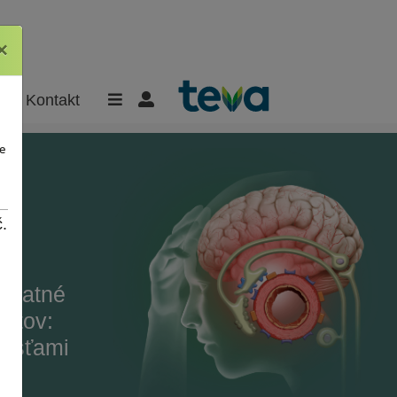
×
×
Kontakt
e
.
platné
entov:
lesťami