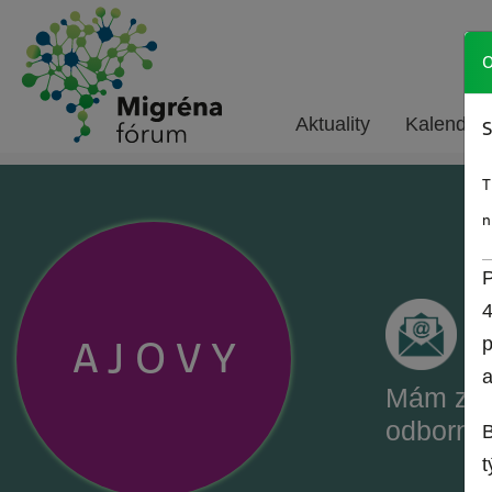
O
Aktuality
Kalendár 
S
T
n
P
4
A
J
O
V
Y
p
a
Mám záu
odborné
B
t