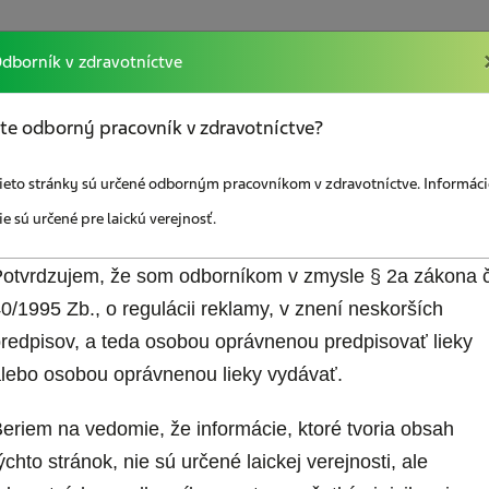
dborník v zdravotníctve
akcií
Vzdelávanie
Sociálna poradňa
Odkazy
te odborný pracovník v zdravotníctve?
ieto stránky sú určené odborným pracovníkom v zdravotníctve. Informáci
ie sú určené pre laickú verejnosť.
otvrdzujem, že som odborníkom v zmysle § 2a zákona č
0/1995 Zb., o regulácii reklamy, v znení neskorších
redpisov, a teda osobou oprávnenou predpisovať lieky
Mám záujem o bez
lebo osobou oprávnenou lieky vydávať.
jem o zasielanie
materiály pre paci
ho spravodajcu
Diár pacienta s bo
eriem na vedomie, že informácie, ktoré tvoria obsah
hlavy
ýchto stránok, nie sú určené laickej verejnosti, ale