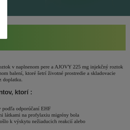
oztok v naplnenom pere a AJOVY 225 mg injekčný roztok
nom balení, ktoré šetrí životné prostredie a skladovacie
z doplatku.
ov, ktorí :
ény podľa odporúčaní EHF
i látkami na profylaxiu migrény bola
ošlo k výskytu nežiaducich reakcií alebo