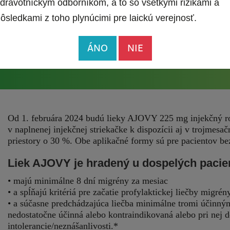
dravotníckym odborníkom, a to so všetkými rizikami a
ôsledkami z toho plynúcimi pre laickú verejnosť.
ÁNO
NIE
Od 1. februára 2024 budú lieky AJOVY 225 mg injekčný r
v naplnenej injekčnej striekačke k dispozícii aj v trojmesač
priestory o 30 %. Obe aplikačné formy sú pre pacientov be
Liek AJOVY je hradený u dospelých pacient
• majú minimálne 8 dní migrény za mesiac
• a spĺňajú kritériá pre začatie profylaktickej liečby migr
• a súčasne predchádzajúca liečba minimálne tromi účinným
nedostatočne účinná alebo kontraindikovaná alebo pri nej d
intolerancie/neznášanlivosti.*