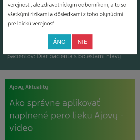
Mám záujem o zasielanie odborného
verejnosti, ale zdravotníckym odborníkom, a to so
spravodajcu
všetkými rizikami a dôsledkami z toho plynúcimi
pre laickú verejnosť.
ÁNO
NIE
Mám záujem o bezplatné materiály pre
pacientov: Diár pacienta s bolesťami hlavy
Ajovy, Aktuality
Ako správne aplikovať
naplnené pero lieku Ajovy -
video