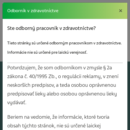
×
×
Odborník v zdravotníctve
Ste odborný pracovník v zdravotníctve?
Tieto stránky sú určené odborným pracovníkom v zdravotníctve.
Informácie nie sú určené pre laickú verejnosť.
Potvrdzujem, že som odborníkom v zmysle § 2a
A
J
O
V
Y
zákona č. 40/1995 Zb., o regulácii reklamy, v znení
neskorších predpisov, a teda osobou oprávnenou
predpisovať lieky alebo osobou oprávnenou lieky
vydávať.
Beriem na vedomie, že informácie, ktoré tvoria
obsah týchto stránok, nie sú určené laickej