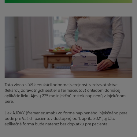
Toto video slúží k edukácii odbornej verejnosti v zdravotníctve
(lekárov, zdravotných sestier a farmaceútov) ohľadom domácej
aplikácie lieku Ajovy 225 mg injekčný roztok naplnený v injekčnom
pere.
Liek AJOVY (fremanezumab) vo forme naplneného injekčného pera
bude pre Vašich pacientov dostupný od 1. apríla 2021, aj táto
aplikačná forma bude nateraz bez doplatku pre pacienta.