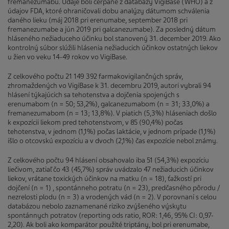
fremanezumabu. Údaje boli čerpané z databázy VigiBase (WHO) a z
údajov FDA, ktoré ohraničovali dobu analýzy dátumom schválenia
daného lieku (máj 2018 pri erenumabe, september 2018 pri
fremanezumabe a jún 2019 pri galcanezumabe). Za posledný dátum
hláseného nežiaduceho účinku bol stanovený 31. december 2019. Ako
kontrolný súbor slúžili hlásenia nežiaducich účinkov ostatných liekov
u žien vo veku 14-49 rokov vo VigiBase.
Z celkového počtu 21 149 392 farmakovigilančných správ,
zhromaždených vo VigiBase k 31. decembru 2019, autori vybrali 94
hlásení týkajúcich sa tehotenstva a dojčenia spojených s
erenumabom (n = 50; 53,2%), galcanezumabom (n = 31; 33,0%) a
fremanezumabom (n = 13; 13,8%). V piatich (5,3%) hláseniach došlo
k expozícii liekom pred tehotenstvom, v 85 (90,4%) počas
tehotenstva, v jednom (1,1%) počas laktácie, v jednom prípade (1,1%)
išlo o otcovskú expozíciu a v dvoch (2,1%) čas expozície nebol známy.
Z celkového počtu 94 hlásení obsahovalo iba 51 (54,3%) expozíciu
liečivom, zatiaľ čo 43 (45,7%) správ uvádzalo 47 nežiaducich účinkov
liekov, vrátane toxických účinkov na matku (n = 18), ťažkostí pri
dojčení (n = 1) , spontánneho potratu (n = 23), predčasného pôrodu /
nezrelosti plodu (n = 3) a vrodených vád (n = 2). V porovnaní s celou
databázou nebolo zaznamenané riziko zvýšeného výskytu
spontánnych potratov (reporting ods ratio, ROR: 1,46, 95% CI: 0,97-
2,20). Ak boli ako komparátor použité triptány, bol pri erenumabe,