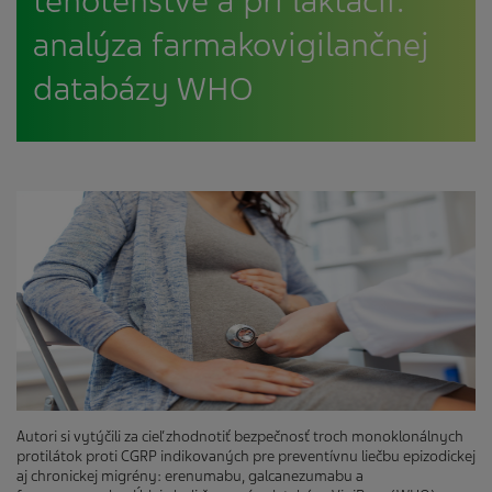
tehotenstve a pri laktácii:
analýza farmakovigilančnej
databázy WHO
Autori si vytýčili za cieľ zhodnotiť bezpečnosť troch monoklonálnych
protilátok proti CGRP indikovaných pre preventívnu liečbu epizodickej
aj chronickej migrény: erenumabu, galcanezumabu a