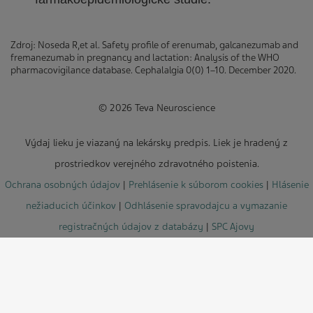
Zdroj: Noseda R,et al. Safety profile of erenumab, galcanezumab and
fremanezumab in pregnancy and lactation: Analysis of the WHO
pharmacovigilance database. Cephalalgia 0(0) 1–10. December 2020.
© 2026 Teva Neuroscience
Výdaj lieku je viazaný na lekársky predpis. Liek je hradený z
prostriedkov verejného zdravotného poistenia.
Ochrana osobných údajov
|
Prehlásenie k súborom cookies
|
Hlásenie
nežiaducich účinkov
|
Odhlásenie spravodajcu a vymazanie
registračných údajov z databázy
|
SPC Ajovy