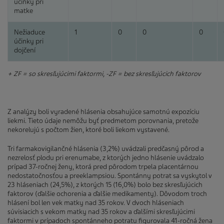
účinky pri
matke
Nežiaduce
1
0
0
0
účinky pri
dojčení
+ ZF = so skresľujúcimi faktormi, -ZF = bez skresľujúcich faktorov
Z analýzy boli vyradené hlásenia obsahujúce samotnú expozíciu
liekmi. Tieto údaje nemôžu byť predmetom porovnania, pretože
nekorelujú s počtom žien, ktoré boli liekom vystavené.
Tri farmakovigilančné hlásenia (3,2%) uvádzali predčasný pôrod a
nezrelosť plodu pri erenumabe, z ktorých jedno hlásenie uvádzalo
prípad 37-ročnej ženy, ktorá pred pôrodom trpela placentárnou
nedostatočnosťou a preeklampsiou. Spontánny potrat sa vyskytol v
23 hláseniach (24,5%), z ktorých 15 (16,0%) bolo bez skresľujúcich
faktorov (ďalšie ochorenia a ďalšie medikamenty). Dôvodom troch
hlásení bol len vek matky nad 35 rokov. V dvoch hláseniach
súvisiacich s vekom matky nad 35 rokov a ďalšími skresľujúcimi
faktormi v prípadoch spontánneho potratu figurovala 41-ročná žena