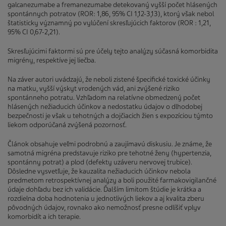
galcanezumabe a fremanezumabe detekovaný vyšší počet hlásených
spontánnych potratov (ROR: 1,86, 95% CI 1,12-3,13), ktorý však nebol
štatisticky významný po vylúčení skresľujúcich faktorov (ROR : 1,21,
95% CI 0,67-2,21).
Skresľujúcimi faktormi sú pre účely tejto analýzy súčasná komorbidita
migrény, respektíve jej liečba.
Na záver autori uvádzajú, že neboli zistené špecifické toxické účinky
na matku, vyšší výskyt vrodených vád, ani zvýšené riziko
spontánneho potratu. Vzhľadom na relatívne obmedzený počet
hlásených nežiaducich účinkov a nedostatku údajov o dlhodobej
bezpečnosti je však u tehotných a dojčiacich žien s expozíciou týmto
liekom odporúčaná zvýšená pozornosť.
Článok obsahuje veľmi podrobnú a zaujímavú diskusiu. Je známe, že
samotná migréna predstavuje riziko pre tehotné ženy (hypertenzia,
spontánny potrat) a plod (defekty uzáveru nervovej trubice).
Dôsledne vysvetľuje, že kauzalita nežiaducich účinkov nebola
predmetom retrospektívnej analýzy a boli použité farmakovigilančné
údaje dohľadu bez ich validácie. Ďalším limitom štúdie je krátka a
rozdielna doba hodnotenia u jednotlivých liekov a aj kvalita zberu
pôvodných údajov, rovnako ako nemožnosť presne odlíšiť vplyv
komorbidít a ich terapie.