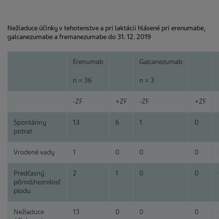
Nežiaduce účinky v tehotenstve a pri laktácii hlásené pri erenumabe,
galcanezumabe a fremanezumabe do 31. 12. 2019
Erenumab
Galcanezumab
n = 36
n = 3
-ZF
+ZF
-ZF
+ZF
Spontánny
13
6
1
0
potrat
Vrodené vady
1
0
0
0
Predčasný
2
1
0
0
pôrod/nezrelosť
plodu
Nežiaduce
13
0
0
0