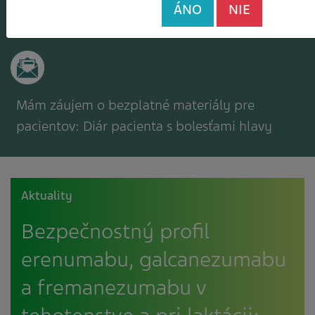
Mám záujem o zasielanie odborného
ÁNO
NIE
spravodajcu
Mám záujem o bezplatné materiály pre
pacientov: Diár pacienta s bolesťami hlavy
Aktuality
Bezpečnostný profil
erenumabu, galcanezumabu
a fremanezumabu v