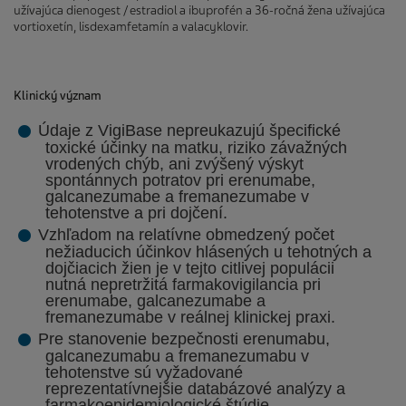
užívajúca dienogest / estradiol a ibuprofén a 36-ročná žena užívajúca
vortioxetín, lisdexamfetamín a valacyklovir.
Klinický význam
Údaje z VigiBase nepreukazujú špecifické
toxické účinky na matku, riziko závažných
vrodených chýb, ani zvýšený výskyt
spontánnych potratov pri erenumabe,
galcanezumabe a fremanezumabe v
tehotenstve a pri dojčení.
Vzhľadom na relatívne obmedzený počet
nežiaducich účinkov hlásených u tehotných a
dojčiacich žien je v tejto citlivej populácii
nutná nepretržitá farmakovigilancia pri
erenumabe, galcanezumabe a
fremanezumabe v reálnej klinickej praxi.
Pre stanovenie bezpečnosti erenumabu,
galcanezumabu a fremanezumabu v
tehotenstve sú vyžadované
reprezentatívnejšie databázové analýzy a
farmakoepidemiologické štúdie.