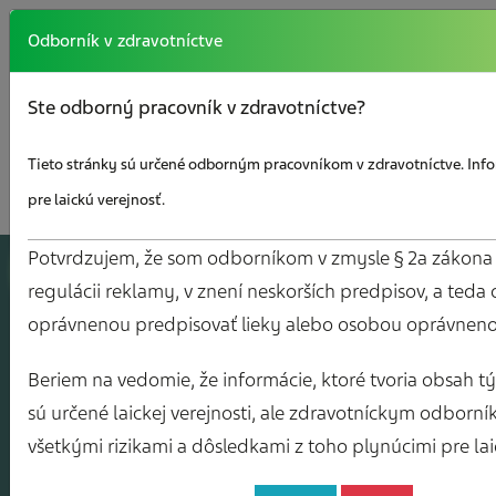
Odborník v zdravotníctve
Ste odborný pracovník v zdravotníctve?
Tieto stránky sú určené odborným pracovníkom v zdravotníctve. Info
pre laickú verejnosť.
Potvrdzujem, že som odborníkom v zmysle § 2a zákona č
A
J
O
V
Y
regulácii reklamy, v znení neskorších predpisov, a teda
oprávnenou predpisovať lieky alebo osobou oprávnenou
Beriem na vedomie, že informácie, ktoré tvoria obsah tý
sú určené laickej verejnosti, ale zdravotníckym odborní
všetkými rizikami a dôsledkami z toho plynúcimi pre lai