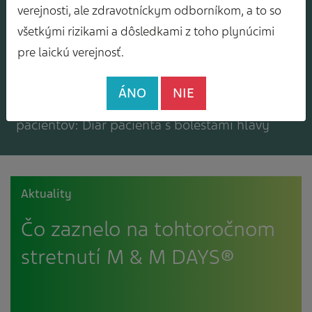
Mám záujem o zasielanie odborného
verejnosti, ale zdravotníckym odborníkom, a to so
spravodajcu
všetkými rizikami a dôsledkami z toho plynúcimi
pre laickú verejnosť.
ÁNO
NIE
Mám záujem o bezplatné materiály pre
pacientov: Diár pacienta s bolesťami hlavy
Aktuality
Čo zaznelo na tohtoročnom
stretnutí M & M DAYS®