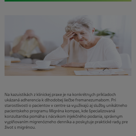
Na kazuistikách z klinickej praxe je na konkrétnych príkladoch
ukázaná adherencia k dlhodobej liečbe fremanezumabom. Pri
starostlivosti o pacientov v centre sa využívajú aj služby unikátneho
pacientskeho programu Migréna kompas, kde špecializovaná
konzultantka pomáha s nácvikom injekčného podania, správnym
vyplňovaním migrenózneho denníka a poskytuje praktické rady pre
život s migrénou.