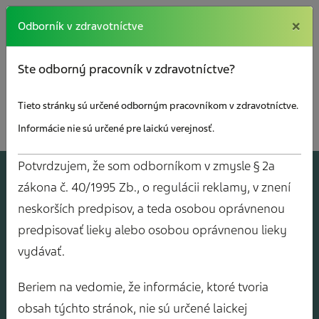
×
×
Odborník v zdravotníctve
Ste odborný pracovník v zdravotníctve?
Tieto stránky sú určené odborným pracovníkom v zdravotníctve.
Informácie nie sú určené pre laickú verejnosť.
Potvrdzujem, že som odborníkom v zmysle § 2a
A
J
O
V
Y
zákona č. 40/1995 Zb., o regulácii reklamy, v znení
neskorších predpisov, a teda osobou oprávnenou
predpisovať lieky alebo osobou oprávnenou lieky
vydávať.
Beriem na vedomie, že informácie, ktoré tvoria
obsah týchto stránok, nie sú určené laickej