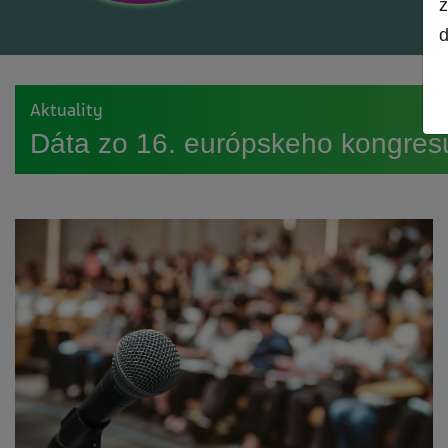
z
d
Aktuality
Dáta zo 16. európskeho kongresu