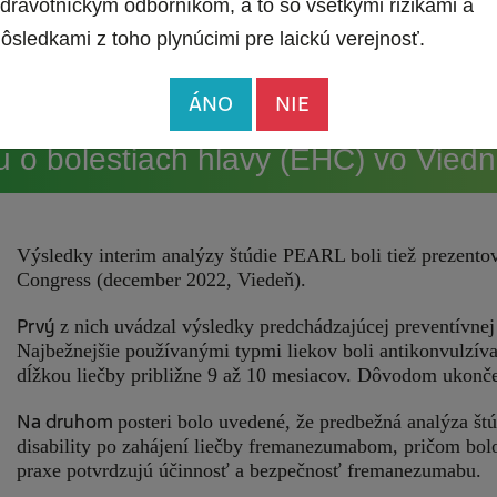
dravotníckym odborníkom, a to so všetkými rizikami a
ôsledkami z toho plynúcimi pre laickú verejnosť.
ÁNO
NIE
 o bolestiach hlavy (EHC) vo Viedn
Výsledky interim analýzy štúdie PEARL boli tiež prezent
Congress (december 2022, Viedeň).
Prvý
z nich uvádzal výsledky predchádzajúcej preventívne
Najbežnejšie používanými typmi liekov boli antikonvulzíva,
dĺžkou liečby približne 9 až 10 mesiacov. Dôvodom ukončen
Na druhom
posteri bolo uvedené, že predbežná analýza š
disability po zahájení liečby fremanezumabom, pričom bolo
praxe potvrdzujú účinnosť a bezpečnosť fremanezumabu.