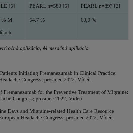
LE [5]
PEARL n=583 [6]
PEARL n=897 [2]
6 % M
54,7 %
60,9 %
dňoch
M
vrťročná aplikácia,
mesačná aplikácia
Patients Initiating Fremanezumab in Clinical Practice:
Headache Congress; prosinec 2022, Vídeň.
 of Fremanezumab for the Preventive Treatment of Migraine:
ache Congress; prosinec 2022, Vídeň.
aine Days and Migraine-related Health Care Resource
 European Headache Congress; prosinec 2022, Vídeň.