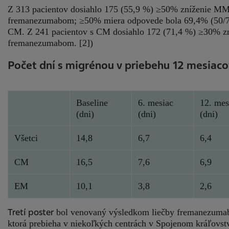
Z 313 pacientov dosiahlo 175 (55,9 %) ≥50% zníženie MMD
fremanezumabom; ≥50% miera odpovede bola 69,4% (50/72)
CM. Z 241 pacientov s CM dosiahlo 172 (71,4 %) ≥30% zn
fremanezumabom. [2])
Počet dní s migrénou v priebehu 12 mesiac
Baseline
6. mesiac
12. mes
(dni)
(dni)
(dni)
Všetci
14,8
6,7
6,4
CM
16,5
7,6
6,9
EM
10,1
3,8
2,6
Tretí poster
bol venovaný výsledkom liečby fremanezumabom
ktorá prebieha v niekoľkých centrách v Spojenom kráľovst