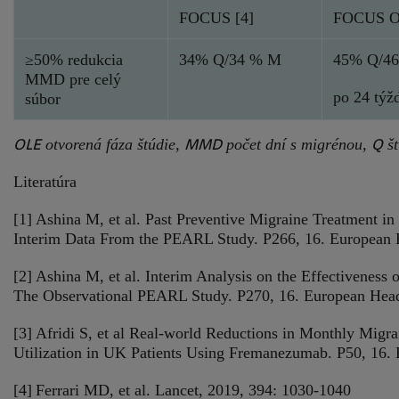
FOCUS [4]
FOCUS O
≥50% redukcia
34% Q/34 % M
45% Q/4
MMD pre celý
po 24 týž
súbor
OLE
MMD
Q
otvorená fáza štúdie,
počet dní s migrénou,
št
Literatúra
[1] Ashina M, et al. Past Preventive Migraine Treatment in 
Interim Data From the PEARL Study. P266, 16. European 
[2] Ashina M, et al. Interim Analysis on the Effectiveness
The Observational PEARL Study. P270, 16. European Head
[3] Afridi S, et al Real-world Reductions in Monthly Migr
Utilization in UK Patients Using Fremanezumab. P50, 16.
[4]
Ferrari MD, et al. Lancet, 2019, 394: 1030-1040