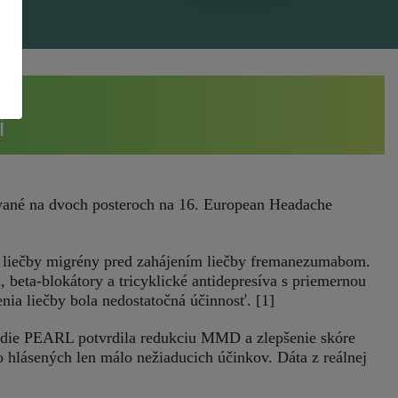
i
ované na dvoch posteroch na 16. European Headache
j liečby migrény pred zahájením liečby fremanezumabom.
 beta-blokátory a tricyklické antidepresíva s priemernou
ia liečby bola nedostatočná účinnosť. [1]
túdie PEARL potvrdila redukciu MMD a zlepšenie skóre
 hlásených len málo nežiaducich účinkov. Dáta z reálnej