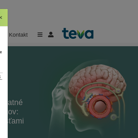
×
×
Kontakt
e
.
platné
entov:
lesťami