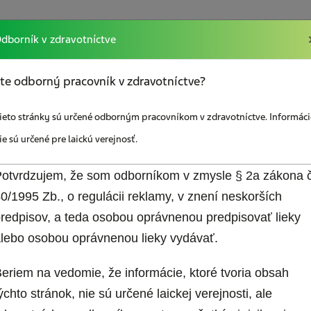
dborník v zdravotníctve
akcií
Vzdelávanie
Sociálna poradňa
Odkazy
te odborný pracovník v zdravotníctve?
ieto stránky sú určené odborným pracovníkom v zdravotníctve. Informáci
ie sú určené pre laickú verejnosť.
otvrdzujem, že som odborníkom v zmysle § 2a zákona č
0/1995 Zb., o regulácii reklamy, v znení neskorších
redpisov, a teda osobou oprávnenou predpisovať lieky
Mám záujem o bez
lebo osobou oprávnenou lieky vydávať.
jem o zasielanie
materiály pre paci
ho spravodajcu
Diár pacienta s bo
eriem na vedomie, že informácie, ktoré tvoria obsah
hlavy
ýchto stránok, nie sú určené laickej verejnosti, ale