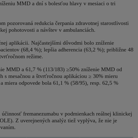
zníženiu MMD a dní s bolesťou hlavy v mesiaci o tri
m pozorovaná redukcia čerpania zdravotnej starostlivosti
rskej pohotovosti a návštev v ambulanciách.
nej aplikácii. Najčastejšími dôvodmi bolo zníženie
acientov (68,4 %); lepšia adherencia (63,2 %); približne 48
tvrťročnom režime.
ženie MMD a 61,7 % (113/183) ≥50% zníženie MMD od
ch s mesačnou a štvrťročnou aplikáciou ≥ 30% mieru
 a miera odpovede bola 61,1 % (58/95), resp. 62,5 %
iu účinnosť fremanezumabu v podmienkach reálnej klinickej
LE). Z uverejnených analýz tiež vyplýva, že nie je
ovaním.