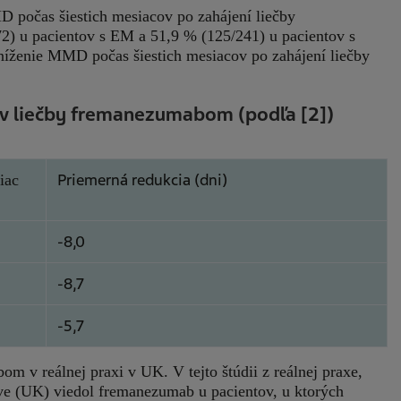
 počas šiestich mesiacov po zahájení liečby
 u pacientov s EM a 51,9 % (125/241) u pacientov s
íženie MMD počas šiestich mesiacov po zahájení liečby
ov liečby fremanezumabom (podľa [2])
Priemerná redukcia (dni)
iac
-8,0
-8,7
-5,7
 v reálnej praxi v UK. V tejto štúdii z reálnej praxe,
ve (UK) viedol fremanezumab u pacientov, u ktorých