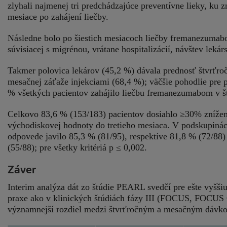
zlyhali najmenej tri predchádzajúce preventívne lieky, ku 
mesiace po zahájení liečby.
Následne bolo po šiestich mesiacoch liečby fremanezumabo
súvisiacej s migrénou, vrátane hospitalizácií, návštev leká
Takmer polovica lekárov (45,2 %) dávala prednosť štvrťroč
mesačnej záťaže injekciami (68,4 %); väčšie pohodlie pre p
% všetkých pacientov zahájilo liečbu fremanezumabom v š
Celkovo 83,6 % (153/183) pacientov dosiahlo ≥30% zní
východiskovej hodnoty do tretieho mesiaca. V podskupiná
odpovede javilo 85,3 % (81/95), respektíve 81,8 % (72/88)
(55/88); pre všetky kritériá p ≤ 0,002.
Záver
Interim analýza dát zo štúdie PEARL svedčí pre ešte vyšš
praxe ako v klinických štúdiách fázy III (FOCUS, FOCUS O
významnejší rozdiel medzi štvrťročným a mesačným dávk