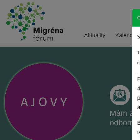
O
Aktuality
Kalendár 
S
T
n
P
4
A
J
O
V
Y
p
a
Mám záu
odborné
B
t