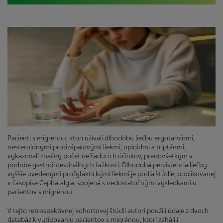
Pacienti s migrénou, ktorí užívali dlhodobú liečbu ergotamínmi,
nesteroidnými protizápalovými liekmi, opioidmi a triptánmi,
vykazovali značný počet nežiaducich účinkov, predovšetkým v
podobe gastrointestinálnych ťažkostí. Dlhodobá perzistencia liečby
vyššie uvedenými profylaktickými liekmi je podľa štúdie, publikovanej
v časopise Cephalalgia, spojená s nedostatočnými výsledkami u
pacientov s migrénou.
V tejto retrospektívnej kohortovej štúdii autori použili údaje z dvoch
databáz k vytipovaniu pacientov s migrénou, ktorí zahájili