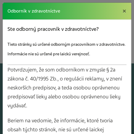
×
×
Odborník v zdravotníctve
Ste odborný pracovník v zdravotníctve?
Tieto stránky sú určené odborným pracovníkom v zdravotníctve.
Informácie nie sú určené pre laickú verejnosť.
Potvrdzujem, že som odborníkom v zmysle § 2a
A
J
O
V
Y
zákona č. 40/1995 Zb., o regulácii reklamy, v znení
neskorších predpisov, a teda osobou oprávnenou
predpisovať lieky alebo osobou oprávnenou lieky
vydávať.
Beriem na vedomie, že informácie, ktoré tvoria
obsah týchto stránok, nie sú určené laickej