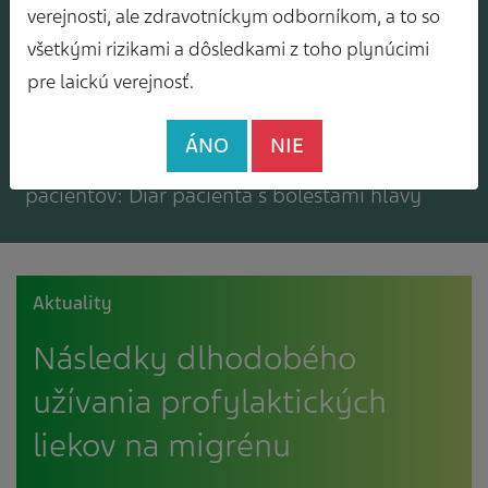
Mám záujem o zasielanie odborného
verejnosti, ale zdravotníckym odborníkom, a to so
spravodajcu
všetkými rizikami a dôsledkami z toho plynúcimi
pre laickú verejnosť.
ÁNO
NIE
Mám záujem o bezplatné materiály pre
pacientov: Diár pacienta s bolesťami hlavy
Aktuality
Následky dlhodobého
užívania profylaktických
liekov na migrénu