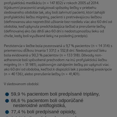
profylaktickú medikáciu (n = 147 832) v rokoch 2005 až 2014.
Výskumní pracovníci analyzovali spôsoby liečby v priebehu
sledovaného obdobia tak, aby boli zahrnutí pacienti, ktorí zahájili
profylaktickú liečbu migrény, pacienti s pretrvávajúcou liečbou
(definovanou ako nepretržité užívanie bez rozdielu viac ako 60 dní od
obdobia, keď uplynula predchádzajúca liečba) a prerušenie liečby
(definovanej ako čas dlhší ako 60 dní s nedostupnosťou lieku od
chvíle, kedy boli využívané lieky na posledný predpis).
Perzistencia v liečbe bola pozorovaná u 9,7 % pacientov (n = 14 314) s
priemernou dĺžkou trvania 1 331,1 ± 552,8 dní. Nedostupnosť lieku
bola evidovaná u 90,3 % pacientov (n = 133 518). Dôvody non-
adherencie boli spôsobené prechodom na inú profylaktickú liečbu
migrény (n = 51 981), opätovným zahájením liečby po uplynutí viac
ako 60 dní od obdobia, keď bol k dispozícii liek z poslednej preskripcie
(n = 40 136), alebo prerušenie liečby (n = 41,401).
V sledovanom období:
59,9 % pacientom boli predpísané triptány,
66,6 % pacientom boli odporúčané
nesteroidné antiflogistiká,
77,4 % boli predpísané opioidy,