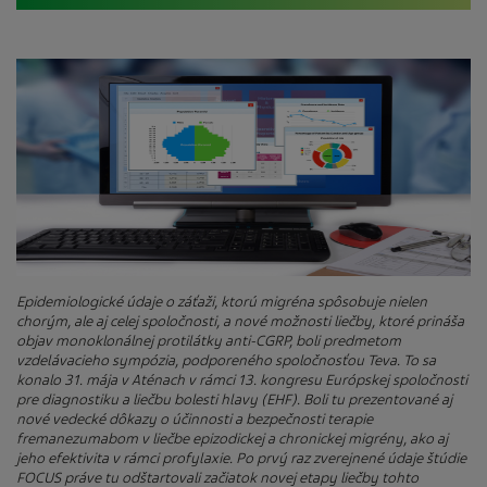
Epidemiologické údaje o záťaži, ktorú migréna spôsobuje nielen
chorým, ale aj celej spoločnosti, a nové možnosti liečby, ktoré prináša
objav monoklonálnej protilátky anti-CGRP, boli predmetom
vzdelávacieho sympózia, podporeného spoločnosťou Teva. To sa
konalo 31. mája v Aténach v rámci 13. kongresu Európskej spoločnosti
pre diagnostiku a liečbu bolesti hlavy (EHF). Boli tu prezentované aj
nové vedecké dôkazy o účinnosti a bezpečnosti terapie
fremanezumabom v liečbe epizodickej a chronickej migrény, ako aj
jeho efektivita v rámci profylaxie. Po prvý raz zverejnené údaje štúdie
FOCUS práve tu odštartovali začiatok novej etapy liečby tohto