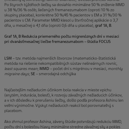
Po štyroch týždňoch liečby sa dosiahlo minimálne 50 % zníženie MMD
u 38 %/36 % osôb, liečených fremanezumabom (oproti 10 % zo
skupiny placeba), konkrétne 50 %/45 % pacientov s EM a 31 %/30 %
pacientov s CM. Parameter MMD klesol u štvrťročnej aplikácie o 3,7
dňa, u mesačnej o 4,1 dňa (oproti 0,6 dňa u placeba),
graf 1A, B
.
Graf 1A, B Redukcia priemerného počtu migrenóznych dní v mesiaci
pri dvanásťmesačnej liečbe fremanezumabom – štúdia FOCUS
LSM
– tzv. metóda najmenších štvorcov (matematicko-štatistická
metóda na riešenie nekompatibilných sústav nelineárnych rovníc,
least squares mean
;
MMD
– počet dní s migrénou v mesiaci,
monthly
migraine days
;
SE
– smerodajná odchýlka
Najčastejším nežiaducim účinkom bola reakcia v mieste vpichu
(erytém, indurácia, bolesť), k rozvoju závažných nežiaducich účinkov,
a v ich dôsledku k prerušeniu liečby, došlo podľa profesora Ashinu len
veľmi výnimočne. Výskyt nežiaducich reakcií bol porovnateľný s
placebom.
Ako zhrnul profesor Ashina, závery štúdie potvrdzujú redukciu MMD,
počtu dní s bolesťou hlavy minimálne stredne závažnej sily a pokles