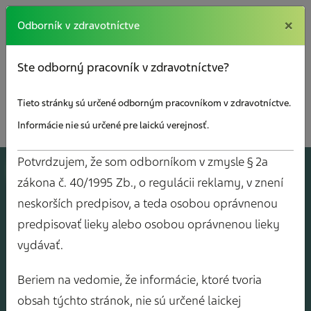
×
×
Odborník v zdravotníctve
Ste odborný pracovník v zdravotníctve?
Tieto stránky sú určené odborným pracovníkom v zdravotníctve.
Informácie nie sú určené pre laickú verejnosť.
Potvrdzujem, že som odborníkom v zmysle § 2a
A
J
O
V
Y
zákona č. 40/1995 Zb., o regulácii reklamy, v znení
neskorších predpisov, a teda osobou oprávnenou
predpisovať lieky alebo osobou oprávnenou lieky
vydávať.
Beriem na vedomie, že informácie, ktoré tvoria
obsah týchto stránok, nie sú určené laickej