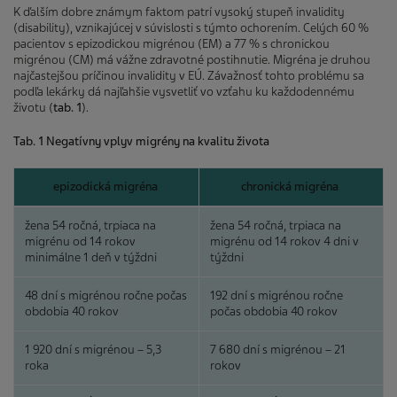
K ďalším dobre známym faktom patrí vysoký stupeň invalidity
(disability), vznikajúcej v súvislosti s týmto ochorením. Celých 60 %
pacientov s epizodickou migrénou (EM) a 77 % s chronickou
migrénou (CM) má vážne zdravotné postihnutie. Migréna je druhou
najčastejšou príčinou invalidity v EÚ. Závažnosť tohto problému sa
podľa lekárky dá najľahšie vysvetliť vo vzťahu ku každodennému
životu (
tab. 1
).
Tab. 1 Negatívny vplyv migrény na kvalitu života
epizodická migréna
chronická migréna
žena 54 ročná, trpiaca na
žena 54 ročná, trpiaca na
migrénu od 14 rokov
migrénu od 14 rokov 4 dni v
minimálne 1 deň v týždni
týždni
48 dní s migrénou ročne počas
192 dní s migrénou ročne
obdobia 40 rokov
počas obdobia 40 rokov
1 920 dní s migrénou – 5,3
7 680 dní s migrénou – 21
roka
rokov