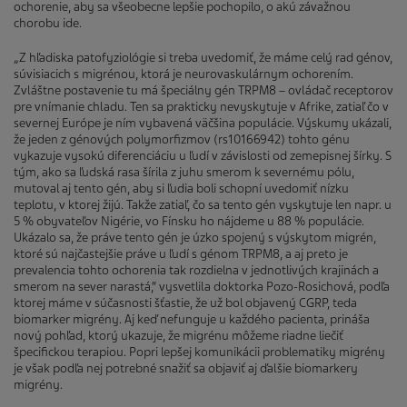
ochorenie, aby sa všeobecne lepšie pochopilo, o akú závažnou
chorobu ide.
„Z hľadiska patofyziológie si treba uvedomiť, že máme celý rad génov,
súvisiacich s migrénou, ktorá je neurovaskulárnym ochorením.
Zvláštne postavenie tu má špeciálny gén TRPM8 – ovládač receptorov
pre vnímanie chladu. Ten sa prakticky nevyskytuje v Afrike, zatiaľ čo v
severnej Európe je ním vybavená väčšina populácie. Výskumy ukázali,
že jeden z génových polymorfizmov (rs10166942) tohto génu
vykazuje vysokú diferenciáciu u ľudí v závislosti od zemepisnej šírky. S
tým, ako sa ľudská rasa šírila z juhu smerom k severnému pólu,
mutoval aj tento gén, aby si ľudia boli schopní uvedomiť nízku
teplotu, v ktorej žijú. Takže zatiaľ, čo sa tento gén vyskytuje len napr. u
5 % obyvateľov Nigérie, vo Fínsku ho nájdeme u 88 % populácie.
Ukázalo sa, že práve tento gén je úzko spojený s výskytom migrén,
ktoré sú najčastejšie práve u ľudí s génom TRPM8, a aj preto je
prevalencia tohto ochorenia tak rozdielna v jednotlivých krajinách a
smerom na sever narastá,“ vysvetlila doktorka Pozo-Rosichová, podľa
ktorej máme v súčasnosti šťastie, že už bol objavený CGRP, teda
biomarker migrény. Aj keď nefunguje u každého pacienta, prináša
nový pohľad, ktorý ukazuje, že migrénu môžeme riadne liečiť
špecifickou terapiou. Popri lepšej komunikácii problematiky migrény
je však podľa nej potrebné snažiť sa objaviť aj ďalšie biomarkery
migrény.