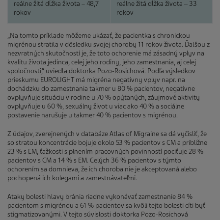
reálne žitá dĺžka života – 48,7
reálne žitá dĺžka života ‒ 33
rokov
rokov
„Na tomto príklade môžeme ukázať, že pacientka s chronickou
migrénou stratila v dôsledku svojej choroby 11 rokov života. Ďalšou z
nezvratných skutočností je, že toto ochorenie má zásadný vplyv na
kvalitu života jedinca, celej jeho rodiny, jeho zamestnania, aj celej
spoločnosti,“ uviedla doktorka Pozo-Rosichová. Podľa výsledkov
prieskumu EUROLIGHT má migréna negatívny vplyv napr. na
dochádzku do zamestnania takmer u 80 % pacientov, negatívne
ovplyvňuje situáciu v rodine u 70 % opýtaných, záujmové aktivity
ovplyvňuje u 60 %, sexuálny život u viac ako 40 % a sociálne
postavenie narušuje u takmer 40 % pacientov s migrénou.
Z údajov, zverejnených v databáze Atlas of Migraine sa dá vyčísliť, že
so stratou koncentrácie bojuje okolo 53 % pacientov s CM a približne
23 % s EM, ťažkosti s plnením pracovných povinností pociťuje 28 %
pacientov s CM a 14 % s EM. Celých 36 % pacientov s týmto
ochorením sa domnieva, že ich choroba nie je akceptovaná alebo
pochopená ich kolegami a zamestnávateľmi.
Ataky bolesti hlavy bránia riadne vykonávať zamestnanie 84 %
pacientom s migrénou a 61 % pacientov sa kvôli tejto bolesti cíti byť
stigmatizovanými. V tejto súvislosti doktorka Pozo-Rosichová