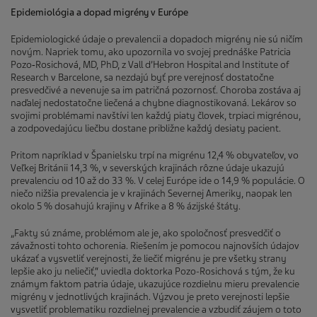
Epidemiológia a dopad migrény v Európe
Epidemiologické údaje o prevalencii a dopadoch migrény nie sú ničím
novým. Napriek tomu, ako upozornila vo svojej prednáške Patricia
Pozo‑Rosichová, MD, PhD, z Vall d’Hebron Hospital and Institute of
Research v Barcelone, sa nezdajú byť pre verejnosť dostatočne
presvedčivé a nevenuje sa im patričná pozornosť. Choroba zostáva aj
naďalej nedostatočne liečená a chybne diagnostikovaná. Lekárov so
svojimi problémami navštívi len každý piaty človek, trpiaci migrénou,
a zodpovedajúcu liečbu dostane približne každý desiaty pacient.
Pritom napríklad v Španielsku trpí na migrénu 12,4 % obyvateľov, vo
Veľkej Británii 14,3 %, v severských krajinách rôzne údaje ukazujú
prevalenciu od 10 až do 33 %. V celej Európe ide o 14,9 % populácie. O
niečo nižšia prevalencia je v krajinách Severnej Ameriky, naopak len
okolo 5 % dosahujú krajiny v Afrike a 8 % ázijské štáty.
„Fakty sú známe, problémom ale je, ako spoločnosť presvedčiť o
závažnosti tohto ochorenia. Riešením je pomocou najnovších údajov
ukázať a vysvetliť verejnosti, že liečiť migrénu je pre všetky strany
lepšie ako ju neliečiť,“ uviedla doktorka Pozo-Rosichová s tým, že ku
známym faktom patria údaje, ukazujúce rozdielnu mieru prevalencie
migrény v jednotlivých krajinách. Výzvou je preto verejnosti lepšie
vysvetliť problematiku rozdielnej prevalencie a vzbudiť záujem o toto