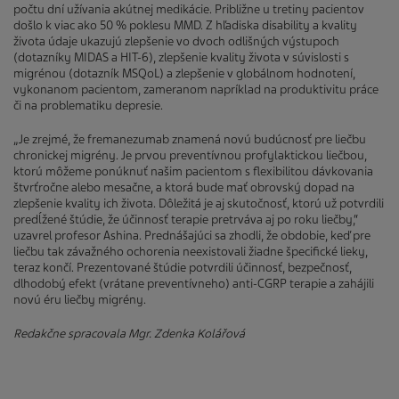
počtu dní užívania akútnej medikácie. Približne u tretiny pacientov
došlo k viac ako 50 % poklesu MMD. Z hľadiska disability a kvality
života údaje ukazujú zlepšenie vo dvoch odlišných výstupoch
(dotazníky MIDAS a HIT-6), zlepšenie kvality života v súvislosti s
migrénou (dotazník MSQoL) a zlepšenie v globálnom hodnotení,
vykonanom pacientom, zameranom napríklad na produktivitu práce
či na problematiku depresie.
„Je zrejmé, že fremanezumab znamená novú budúcnosť pre liečbu
chronickej migrény. Je prvou preventívnou profylaktickou liečbou,
ktorú môžeme ponúknuť našim pacientom s flexibilitou dávkovania
štvrťročne alebo mesačne, a ktorá bude mať obrovský dopad na
zlepšenie kvality ich života. Dôležitá je aj skutočnosť, ktorú už potvrdili
predĺžené štúdie, že účinnosť terapie pretrváva aj po roku liečby,“
uzavrel profesor Ashina. Prednášajúci sa zhodli, že obdobie, keď pre
liečbu tak závažného ochorenia neexistovali žiadne špecifické lieky,
teraz končí. Prezentované štúdie potvrdili účinnosť, bezpečnosť,
dlhodobý efekt (vrátane preventívneho) anti-CGRP terapie a zahájili
novú éru liečby migrény.
Redakčne spracovala Mgr. Zdenka Kolářová