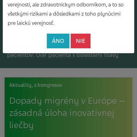
Mám záujem o zasielanie odborného
verejnosti, ale zdravotníckym odborníkom, a to so
spravodajcu
všetkými rizikami a dôsledkami z toho plynúcimi
pre laickú verejnosť.
ÁNO
NIE
Mám záujem o bezplatné materiály pre
pacientov: Diár pacienta s bolesťami hlavy
Aktuality, z kongresov
Dopady migrény v Európe ‒
zásadná úloha inovatívnej
liečby