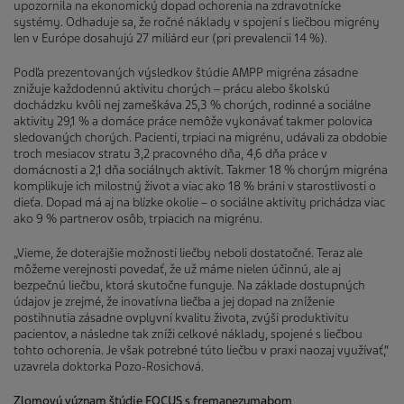
upozornila na ekonomický dopad ochorenia na zdravotnícke
systémy. Odhaduje sa, že ročné náklady v spojení s liečbou migrény
len v Európe dosahujú 27 miliárd eur (pri prevalencii 14 %).
Podľa prezentovaných výsledkov štúdie AMPP migréna zásadne
znižuje každodennú aktivitu chorých ‒ prácu alebo školskú
dochádzku kvôli nej zameškáva 25,3 % chorých, rodinné a sociálne
aktivity 29,1 % a domáce práce nemôže vykonávať takmer polovica
sledovaných chorých. Pacienti, trpiaci na migrénu, udávali za obdobie
troch mesiacov stratu 3,2 pracovného dňa, 4,6 dňa práce v
domácnosti a 2,1 dňa sociálnych aktivít. Takmer 18 % chorým migréna
komplikuje ich milostný život a viac ako 18 % bráni v starostlivosti o
dieťa. Dopad má aj na blízke okolie – o sociálne aktivity prichádza viac
ako 9 % partnerov osôb, trpiacich na migrénu.
„Vieme, že doterajšie možnosti liečby neboli dostatočné. Teraz ale
môžeme verejnosti povedať, že už máme nielen účinnú, ale aj
bezpečnú liečbu, ktorá skutočne funguje. Na základe dostupných
údajov je zrejmé, že inovatívna liečba a jej dopad na zníženie
postihnutia zásadne ovplyvní kvalitu života, zvýši produktivitu
pacientov, a následne tak zníži celkové náklady, spojené s liečbou
tohto ochorenia. Je však potrebné túto liečbu v praxi naozaj využívať,“
uzavrela doktorka Pozo-Rosichová.
Zlomový význam štúdie FOCUS s fremanezumabom