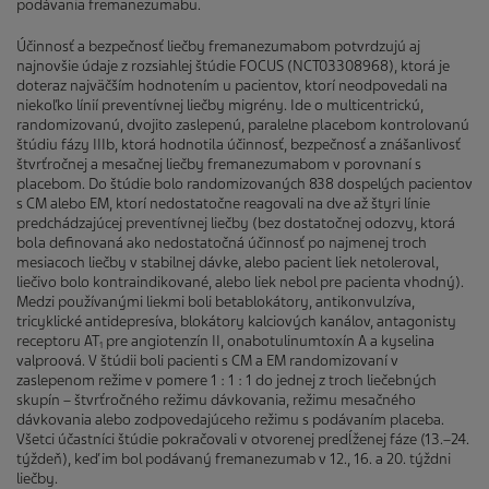
podávania fremanezumabu.
Účinnosť a bezpečnosť liečby fremanezumabom potvrdzujú aj
najnovšie údaje z rozsiahlej štúdie FOCUS (NCT03308968), ktorá je
doteraz najväčším hodnotením u pacientov, ktorí neodpovedali na
niekoľko línií preventívnej liečby migrény. Ide o multicentrickú,
randomizovanú, dvojito zaslepenú, paralelne placebom kontrolovanú
štúdiu fázy IIIb, ktorá hodnotila účinnosť, bezpečnosť a znášanlivosť
štvrťročnej a mesačnej liečby fremanezumabom v porovnaní s
placebom. Do štúdie bolo randomizovaných 838 dospelých pacientov
s CM alebo EM, ktorí nedostatočne reagovali na dve až štyri línie
predchádzajúcej preventívnej liečby (bez dostatočnej odozvy, ktorá
bola definovaná ako nedostatočná účinnosť po najmenej troch
mesiacoch liečby v stabilnej dávke, alebo pacient liek netoleroval,
liečivo bolo kontraindikované, alebo liek nebol pre pacienta vhodný).
Medzi používanými liekmi boli betablokátory, antikonvulzíva,
tricyklické antidepresíva, blokátory kalciových kanálov, antagonisty
receptoru AT
pre angiotenzín II, onabotulinumtoxín A a kyselina
1
valproová. V štúdii boli pacienti s CM a EM randomizovaní v
zaslepenom režime v pomere 1 : 1 : 1 do jednej z troch liečebných
skupín – štvrťročného režimu dávkovania, režimu mesačného
dávkovania alebo zodpovedajúceho režimu s podávaním placeba.
Všetci účastníci štúdie pokračovali v otvorenej predĺženej fáze (13.–24.
týždeň), keď im bol podávaný fremanezumab v 12., 16. a 20. týždni
liečby.