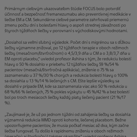
Primárnym cieľovým ukazovateľom štúdie FOCUS bolo potvrdiť
účinnosť a bezpečnosť fremanezumabu ako preventívnej medikácie v
liečbe EM a CM. Sekundárne cieľové parametre zahrňovali priemernú
zmenu počtu dní s bolesťami hlavy o aspoň strednej závažnosti po
štyroch týždňoch liečby v porovnaní s východiskovými hodnotami.
„Dosiahol sa veľmi sľubný výsledok. Počet dní s migrénou sa s dĺžkou
liečby významne znižoval, po 12 týždňoch terapie v oboch režimoch
liečby (mesačnom/štvrťročnom) o 4,5/3,9 dňa u CM a o 3,8/3,7 dňa u
EM oproti placebu,“ uviedol profesor Ashina s tým, že redukciu bolestí
hlavy o 50 % dosiahlo v priebehu 12 týždňov liečby 59 %/54 %
pacientov (mesačná/štvrťročná aplikácia), zníženie o 75 % sa
zaznamenalo u 37 %/30 % chorých a redukcia bolestí hlavy o 100%
sa dosiahla u 13 %/14 % liečených s CM. Ešte lepšie výsledky sa
dosiahli v prípade EM, kde sa zaznamenala viac ako 50 % redukcia u
68 %/66 % liečených, 75 % pokles výskytu u 45 %/42 % a bez bolestí
bol po troch mesiacoch liečby každý piaty liečený pacient (21 %/17
%).
„Zaujímavé je, že už po jednom týždni od zahájenia liečby sa dosiahla
významná redukcia MMD oproti kohorte, liečenej placebom. Bežne
upozorňujeme pacientov, že musia počkať mesiac až dva, kým začne
liečba fungovať. Tu došlo k rapídnemu zníženiu v oboch režimoch
(mesačný aj štvrťročný) takmer okamžite,“ uviedol profesor Ashina.