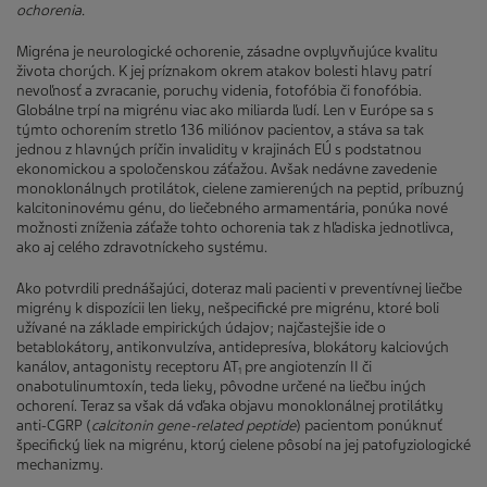
ochorenia.
Migréna je neurologické ochorenie, zásadne ovplyvňujúce kvalitu
života chorých. K jej príznakom okrem atakov bolesti hlavy patrí
nevoľnosť a zvracanie, poruchy videnia, fotofóbia či fonofóbia.
Globálne trpí na migrénu viac ako miliarda ľudí. Len v Európe sa s
týmto ochorením stretlo 136 miliónov pacientov, a stáva sa tak
jednou z hlavných príčin invalidity v krajinách EÚ s podstatnou
ekonomickou a spoločenskou záťažou. Avšak nedávne zavedenie
monoklonálnych protilátok, cielene zamierených na peptid, príbuzný
kalcitoninovému génu, do liečebného armamentária, ponúka nové
možnosti zníženia záťaže tohto ochorenia tak z hľadiska jednotlivca,
ako aj celého zdravotníckeho systému.
Ako potvrdili prednášajúci, doteraz mali pacienti v preventívnej liečbe
migrény k dispozícii len lieky, nešpecifické pre migrénu, ktoré boli
užívané na základe empirických údajov; najčastejšie ide o
betablokátory, antikonvulzíva, antidepresíva, blokátory kalciových
kanálov, antagonisty receptoru AT
pre angiotenzín II či
1
onabotulinumtoxín, teda lieky, pôvodne určené na liečbu iných
ochorení. Teraz sa však dá vďaka objavu monoklonálnej protilátky
anti-CGRP (
calcitonin gene-related peptide
) pacientom ponúknuť
špecifický liek na migrénu, ktorý cielene pôsobí na jej patofyziologické
mechanizmy.