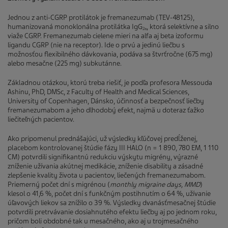
Jednou z anti-CGRP protilátok je fremanezumab (TEV-48125),
humanizovaná monoklonálna protilátka IgG
, ktorá selektívne a silno
2a
viaže CGRP. Fremanezumab cielene mieri na alfa aj beta izoformu
ligandu CGRP (nie na receptor). Ide o prvú a jedinú liečbu s
možnosťou flexibilného dávkovania, podáva sa štvrťročne (675 mg)
alebo mesačne (225 mg) subkutánne.
Základnou otázkou, ktorú treba riešiť, je podľa profesora Messouda
Ashinu, PhD, DMSc, z Faculty of Health and Medical Sciences,
University of Copenhagen, Dánsko, účinnosť a bezpečnosť liečby
fremanezumabom a jeho dlhodobý efekt, najmä u doteraz ťažko
liečiteľných pacientov.
Ako pripomenul prednášajúci, už výsledky kľúčovej predĺženej,
placebom kontrolovanej štúdie fázy III HALO (n = 1 890, 780 EM, 1 110
CM) potvrdili signifikantnú redukciu výskytu migrény, výrazné
zníženie užívania akútnej medikácie, zníženie disability a zásadné
zlepšenie kvality života u pacientov, liečených fremanezumabom.
Priemerný počet dní s migrénou (
monthly migraine days, MMD
)
klesol o 41,6 %, počet dní s funkčným postihnutím o 64 %, užívanie
úľavových liekov sa znížilo o 39 %. Výsledky dvanásťmesačnej štúdie
potvrdili pretrvávanie dosiahnutého efektu liečby aj po jednom roku,
pričom boli obdobné tak u mesačného, ako aj u trojmesačného