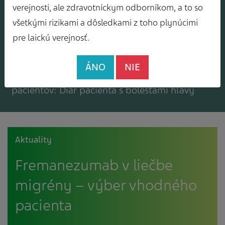
Mám záujem o zasielanie odborného
verejnosti, ale zdravotníckym odborníkom, a to so
spravodajcu
všetkými rizikami a dôsledkami z toho plynúcimi
pre laickú verejnosť.
ÁNO
NIE
Mám záujem o bezplatné materiály pre
pacientov: Diár pacienta s bolesťami hlavy
Aktuality
Fremanezumab v liečbe
migrény – výber vhodného
pacienta