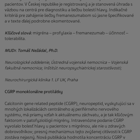
pacientov. V Českej republike je registrovaný a je stanovená úhrada s
väzbou na centrá pre diagnostiku a liečbu bolestí hlavy. Indikačné
kritériá pre zahájenie liečby fremanezumabom sú jasne špecifikované
a v texte ďalej podrobne okomentované.
Kľúčové slová:
migréna ‒ profylaxia ‒ fremanezumab ‒ účinnosť ‒
tolerabilita.
MUDr. Tomáš Nežádal, Ph.D.
Neurologické oddelenie, Ústredná vojenská nemocnica – Vojenská
fakultná nemocnica; Inštitút neuropsychiatrickej starostlivosti;
Neurochirurgická klinika 1. LF UK, Praha
CGRP monoklonálne protilátky
Calcitonin gene related peptide (CGRP), neuropeptid, vyskytujúci sa v
mnohých lokalizáciách centrálneho aj periférneho nervového
systému, má priamy vzťah k aktuálnemu záchvatu, a je tak kľúčovým
faktorom v patofyziológii migrény. Intravenózne podanie CGRP
vyvolalo bolesť hlavy u pacientov s migrénou, ale nie u zdravých
dobrovoľníkov; presný mechanizmus tejto zvýšenej citlivosti k CGRP
zostáva nejasný. Nová publikácia hodnotila koncentráciu CGRP v