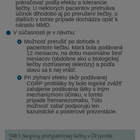
pokračovať podľa efektu a tolerancie
liečby.
U niektorých pacientov pretrváva
účinok dlhodobo aj po prerušení liečby, u
ďalších v tomto prípade dochádza opäť k
nárastu MMD.
V súčasnosti je
v návrhu
:
Možnosť prerušiť po dohode s
pacientom liečbu, ktorá bola podávaná
12 mesiacov, na dobu maximálne šesť
mesiacov (obdobne ako u biologickej
liečby roztrúsenej sklerózy) a podľa
stavu sa k nej vrátiť.
Pri zlyhaní efektu skôr podávanej
CGRP protilátky by bolo logické zvážiť
zahájenie podávania látky s iným
mechanizmom účinku, v tomto
prípade fremanezumabu. Túto
možnosť zatiaľ podporujú len
kazuistické a posterové prezentácie.
TAB 1. Skupiny profylaktickej liečby v ČR (podľa