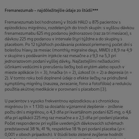
Fremanezumab – najdôležitejšie údaje zo štúdií
***
Fremanezumab bol hodnotený v štúdii HALO u 875 pacientov s
epizodickou migrénou, rozdelených do troch skupín: s vyššou dávkou
frenamezumabu 625 mg podanou jednorazovo (raz za tri mesiace), s
dávkou 225 mg podanou v intervale štyri týždne a do skupiny s
placebom. Po 12 týždňoch podávania poklesol priemerný počet dní s
bolesťou hlavy za mesiac (monthly migraine days, MMD) z 8,9 na 4,9
v skupine s podávaním injekcie raz mesačne a z 9,3 na 5,3 pri
jednorazovom podaní vyššej dávky. Najčastejšími nežiaducimi
účinkami vedúcimi k prerušeniu liečby boli erytém alebo opuch v
mieste aplikácie (n = 3), hnačka (n = 2), úzkosť (n = 2) a depresia (n =
2). V tomto roku boli doplnené údaje o efekte liečby na pridružené
symptómy migrény (nauzea, zvracanie, fono a fotofóbia) a redukciu
použitia akútnej medikácie v porovnaní s placebom [3].
U pacientov s vysoko frekventnou epizodickou a s chronickou
migrénou (n = 1 130) sa dosiahlo významné zlepšenie – zníženie
počtu dní s migrénou, o 4,3 dňa pri kvartálnom podaní 625 mg, o 4,6
dňa pri aplikácii 225 mg raz mesačne a o 2,5 dňa pri podaní placeba.
Počet responderov pri vyššie uvedených dávkovacích schémach
predstavoval 38 %, 41 %, respektíve 18 % pri podaní placeba (
p
<
0,001 v oboch prípadoch). V štúdii bolo zistené zvýšenie hodnôt