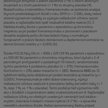
pečeňových enzýmov u piatich pacientov (1 %) v oboch aktívnych
skupinách a u troch pacientov (< 1 %) zo skupiny placeba [4].
Bezpečnosťou a tolerabilitou fremanezumabu sa zaoberala analýza
štyroch predchádzajúcich štúdií z roku 2019 (n = 2 556), kedy neboli
zistené významné rozdiely vo výskyte nežiaducich účinkov oproti
placebu a najčastejšie boli opäť nezávažné lokálne reakcie [5]. Z
hľadiska kvality života u pacientov s epizodickou aj chronickou
migrénou sa pri podaní fremanezumabu v porovnaní s placebom
dosiahlo zvýšenie počtu dní bez bolesti hlavy s normálnym
fungovaním v práci/v škole/v domácnosti a zlepšenie koncentrácie na
denné činnosti (všetko
p
< 0,005) [6].
Štúdia FOCUS fázy IIIb (n = 838) s 329 (39 %) pacientmi s epizodickou
a s 509 (61 %) pacientmi s chronickou migrénou, ktorí zlyhali v 2‒4
perorálnych profylaxiách v posledných 10 rokoch, randomizovala
týchto pacientov k podávaniu placebo (n = 279), fremanezumabu
štvrťročne (n = 276) alebo mesačne (n = 283). Redukcia MMD po 12
týždňoch liečby bola obdobná pri podaní kvartálne aj mesačne (
p
<
0,0001). Fremanezumab je veľmi dobre tolerovaný, výskyt
nežiaducich účinkov vedúcich k prerušeniu liečby bol veľmi nízky (< 1
%, resp. 1 %, vs. 1 % u placeba). Tento podiel je tiež významne nižší
ako v štúdiách s topiramátom alebo onabotulotoxínom A. Najčastejšie
nežiaduce účinky vo všetkých uvedených ramenách boli lokálne ‒
erytém, indurácia či bolesť v mieste injekcie (3–7 %) ‒ a spravidla
neviedli k ukončeniu štúdie. Nebol zaznamenaný žiadny prípad