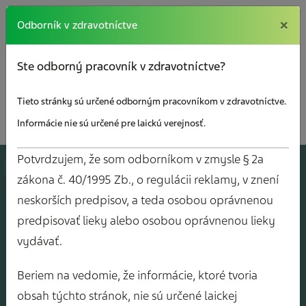
×
×
Odborník v zdravotníctve
Ste odborný pracovník v zdravotníctve?
Tieto stránky sú určené odborným pracovníkom v zdravotníctve.
Informácie nie sú určené pre laickú verejnosť.
Potvrdzujem, že som odborníkom v zmysle § 2a
A
J
O
V
Y
zákona č. 40/1995 Zb., o regulácii reklamy, v znení
neskorších predpisov, a teda osobou oprávnenou
predpisovať lieky alebo osobou oprávnenou lieky
vydávať.
Beriem na vedomie, že informácie, ktoré tvoria
obsah týchto stránok, nie sú určené laickej