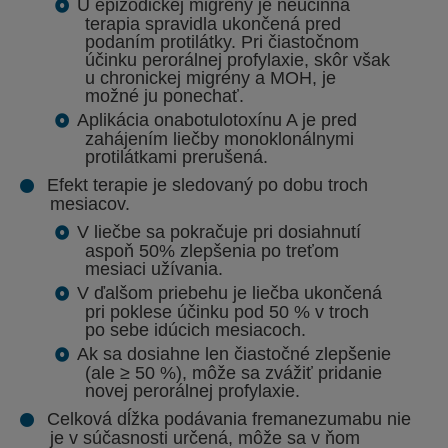
U epizodickej migrény je neúčinná
terapia spravidla ukončená pred
podaním protilátky. Pri čiastočnom
účinku perorálnej profylaxie, skôr však
u chronickej migrény a MOH, je
možné ju ponechať.
Aplikácia onabotulotoxínu A je pred
zahájením liečby monoklonálnymi
protilátkami prerušená.
Efekt terapie je sledovaný po dobu troch
mesiacov.
V liečbe sa pokračuje pri dosiahnutí
aspoň 50% zlepšenia po treťom
mesiaci užívania.
V ďalšom priebehu je liečba ukončená
pri poklese účinku pod 50 % v troch
po sebe idúcich mesiacoch.
Ak sa dosiahne len čiastočné zlepšenie
(ale ≥ 50 %), môže sa zvážiť pridanie
novej perorálnej profylaxie.
Celková dĺžka podávania fremanezumabu nie
je v súčasnosti
určená, môže sa v ňom