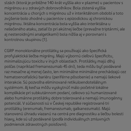
slzách (ktorá je približne 140-krát vyššia ako v plazme) u pacientov s
migrénou a u zdravých dobrovoľníkov. Bola zistená vyššia
koncentrácia u chorých s migrénou už v interiktálnom období a toto
zvýšenie bolo zhodné u pacientov s epizodickou aj chronickou
migrénou. Iktálna koncentrácia bola vyššia ako interiktálna u
neliečeného ataku, zatiaľ čo pri akútnej liečbe (prevažne triptánmi, ale
aj nesteroidnými analgetikami) bola nižšia aj v porovnaní s
kontrolnou skupinou [1].
CGRP monoklonálne protilátky sa používajú ako špecifická
profylaktická liečba migrény. Majú výbornú cieľovú špecificitu,
minimalizujúcu toxicitu v iných oblastiach. Protilátky majú dlhý
polčas (napríklad fremanezumab 45 dní), teda môžu byť podávané
raz mesačne aj menej často, len minimálne minimálne prechádzajú cez
hematoencefalickú bariéru (periférne pôsobenie) a nemajú liekové
interakcie. Sú pozvoľna eliminované retikuloendoteliálnym
systémom. Aj keď sa môžu vyskytnúť málo početné lokálne
komplikácie pri subkutánnom podaní, celkovo sú humanizované
alebo humánne protilátky dobre tolerované a nemajú imunogénny
potenciál. V súčasnosti sú v Českej republike registrované tri
protilátky (erenumab, fremanezumab, galkanezumab). Majú
stanovenú úhradu viazanú na centrá pre diagnostiku a liečbu bolesti
hlavy, kde sú už podávané (podľa individuálnych zmluvných
podmienok zdravotných poisťovní).