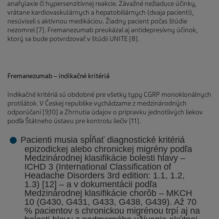
anafylaxie či hypersenzitívnej reakcie. Závažné nežiaduce účinky,
vrátane kardiovaskulárnych a hepatobiliárnych (dvaja pacienti),
nesúviseli s aktívnou medikáciou. Žiadny pacient počas štúdie
nezomrel [7]. Fremanezumab preukázal aj antidepresívny účinok,
ktorý sa bude potvrdzovať v štúdii UNITE [8].
Fremanezumab – indikačné kritériá
Indikačné kritériá sú obdobné pre všetky typy CGRP monoklonálnych
protilátok. V Českej republike vychádzame z medzinárodných
odporúčaní [9,10] a Zhrnutia údajov o prípravku jednotlivých liekov
podľa Štátneho ústavu pre kontrolu liečiv [11].
Pacienti musia spĺňať
diagnostické kritériá
epizodickej alebo chronickej migrény
podľa
Medzinárodnej klasifikácie bolesti hlavy ‒
ICHD 3 (International Classification of
Headache Disorders 3rd edition: 1.1, 1.2,
1.3) [12] – a v dokumentácii podľa
Medzinárodnej klasifikácie chorôb ‒ MKCH
10 (G430, G431, G433, G438, G439). Až 70
% pacientov s chronickou migrénou trpí aj na