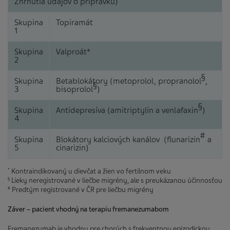
Zhrnutia údajov o prípravku)
Skupina
Topiramát
1
Skupina
Valproát*
2
§
Skupina
Betablokátory (metoprolol, propranolol
,
§
3
bisoprolol
)
§
Skupina
Antidepresíva (amitriptylín a venlafaxin
)
4
#
Skupina
Blokátory kalciových kanálov (flunarizin
a
5
cinarizin)
Kontraindikovaný u dievčat a žien vo fertilnom veku
*
Lieky neregistrované v liečbe migrény, ale s preukázanou účinnosťou
§
Predtým registrované v ČR pre liečbu migrény
#
Záver – pacient vhodný na terapiu fremanezumabom
Fremanezumab je vhodny pre chorých s frekventnou epizodickou