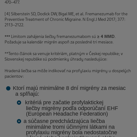
470‒477.
[4] Silberstein SD, Dodick DW, Bigal ME, et al. Fremanezumab for the
Preventive Treatment of Chronic Migraine. N Engl J Med 2017; 377:
2113‒2122.
***
Limitom zahájenia liečby fremanezumabom sú
≥ 4 MMD
.
Požaduje sa kalendár migrén aspoň za posledné tri mesiace.
**Tento článok sa venuje kritériám, platným v Českej republike; v
Slovenskej republike sú podmienky úhrady nasledujúce:
Hradená liečba sa môže indikovať na profylaxiu migrény u dospelých
pacientov:
Ktorí majú minimálne
8 dní migrény
za mesiac
a spľňajú:
kritériá
pre začatie
profylaktickej
liečby
migrény podľa odporúčaní EHF
(European Headache Federation)
a súčasne predchádzajúca liečba
minimálne
tromi účinnými látkami
na
profylaxiu migrény bola nedostatočne