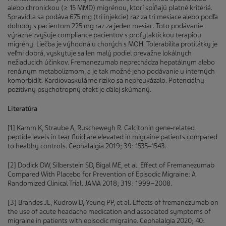
alebo chronickou (≥ 15 MMD) migrénou, ktorí spĺňajú platné kritériá.
Spravidla sa podáva 675 mg (tri injekcie) raz za tri mesiace alebo podľa
dohody s pacientom 225 mg raz za jeden mesiac. Toto podávanie
výrazne zvyšuje compliance pacientov s profylaktickou terapiou
migrény. Liečba je výhodná u chorých s MOH. Tolerabilita protilátky je
veľmi dobrá, vyskytuje sa len malý podiel prevažne lokálnych
nežiaducich účinkov. Fremanezumab neprechádza hepatálnym alebo
renálnym metabolizmom, a je tak možné jeho podávanie u interných
komorbidít. Kardiovaskulárne riziko sa nepreukázalo. Potenciálny
pozitívny psychotropný efekt je ďalej skúmaný.
Literatúra
[1] Kamm K, Straube A, Ruscheweyh R. Calcitonin gene‑related
peptide levels in tear fluid are elevated in migraine patients compared
to healthy controls. Cephalalgia 2019; 39: 1535‒1543.
[2] Dodick DW, Silberstein SD, Bigal ME, et al. Effect of Fremanezumab
Compared With Placebo for Prevention of Episodic Migraine: A
Randomized Clinical Trial. JAMA 2018; 319: 1999−2008.
[3] Brandes JL, Kudrow D, Yeung PP, et al. Effects of fremanezumab on
the use of acute headache medication and associated symptoms of
migraine in patients with episodic migraine. Cephalalgia 2020; 40: