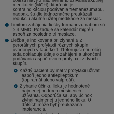
bolesti hlavy z nadmerného užívania akútnej
medikácie (MOH), ktorá nie je
kontraindikáciou podávania fremanezumabu,
naopak, štúdie jednoznačne preukázali
redukciu akútne užitej medikácie za mesiac.
Limitom zahájenia liečby fremanezumabom sú
≥ 4 MMD
. Požaduje sa kalendár migrén
aspoň za posledné tri mesiace.
Liečba je indikovaná pri
zlyhaní ≥ 2
perorálnych profylaxií
rôznych skupín
uvedených v
tabuľke 1
. Referujúci neurológ
teda dokladuje údaje o zahájení a ukončení
podávania aspoň dvoch profylaxií z dvoch
skupín.
Každý pacient by mal v profylaxii užívať
aspoň jedno antiepileptikum
(topiramát alebo valproát).
Zlyhanie účinku lieku je hodnotené
najmenej po troch mesiacoch
užívania. Odporúča sa, aby účinok
zlyhal najmenej u jedného lieku. U
ďalších môže byť preukázaná
intolerancia.