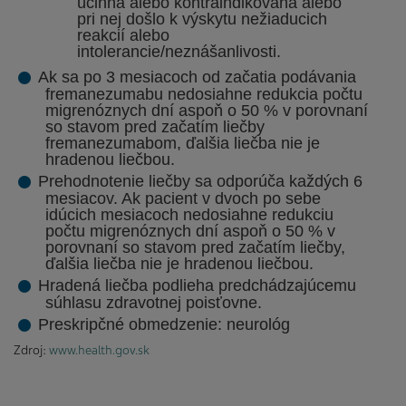
účinná alebo kontraindikovaná alebo
pri nej došlo k výskytu nežiaducich
reakcií alebo
intolerancie/neznášanlivosti.
Ak sa po 3 mesiacoch od začatia podávania
fremanezumabu nedosiahne redukcia počtu
migrenóznych dní aspoň o 50 % v porovnaní
so stavom pred začatím liečby
fremanezumabom, ďalšia liečba nie je
hradenou liečbou.
Prehodnotenie liečby sa odporúča každých 6
mesiacov. Ak pacient v dvoch po sebe
idúcich mesiacoch nedosiahne redukciu
počtu migrenóznych dní aspoň o 50 %
v
porovnaní so stavom pred začatím liečby,
ďalšia liečba nie je hradenou liečbou.
Hradená liečba podlieha predchádzajúcemu
súhlasu zdravotnej poisťovne.
Preskripčné obmedzenie: neurológ
Zdroj:
www.health.gov.sk