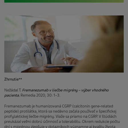
Zhrnutie**
Nežádal T.
Fremanezumab v liečbe migrény – výber vhodného
pacienta.
Remedia 2020; 30: 1–3.
Fremanezumab je humanizovaná CGRP (calcitonin gene‑related
peptide) protilátka, ktorá sa nedávno začala používať v špecifickej
profylaktickej liečbe migrény. Viaže sa priamo na CGRP. V štúdiách
preukázal veľmi dobrú účinnosť a tolerabilitu. Okrem redukcie počtu
dní s migrénou zlepšuje v dotazníkoch významne aj kvalitu života