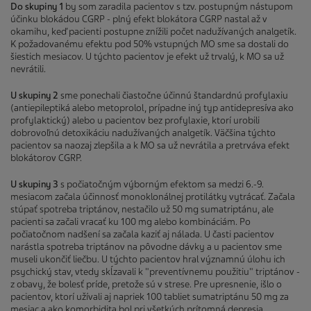
Do skupiny 1
by som zaradila pacientov s tzv. postupným nástupom
účinku blokádou CGRP - plný efekt blokátora CGRP nastal až v
okamihu, keď pacienti postupne znížili počet nadužívaných analgetík.
K požadovanému efektu pod 50% vstupných MO sme sa dostali do
šiestich mesiacov. U týchto pacientov je efekt už trvalý, k MO sa už
nevrátili.
U skupiny 2
sme ponechali čiastočne účinnú štandardnú profylaxiu
(antiepileptiká alebo metoprolol, prípadne iný typ antidepresíva ako
profylaktický) alebo u pacientov bez profylaxie, ktorí urobili
dobrovoľnú detoxikáciu nadužívaných analgetík. Väčšina týchto
pacientov sa naozaj zlepšila a k MO sa už nevrátila a pretrváva efekt
blokátorov CGRP.
U skupiny 3
s počiatočným výborným efektom sa medzi 6.-9.
mesiacom začala účinnosť monoklonálnej protilátky vytrácať. Začala
stúpať spotreba triptánov, nestačilo už 50 mg sumatriptánu, ale
pacienti sa začali vracať ku 100 mg alebo kombináciám. Po
počiatočnom nadšení sa začala kaziť aj nálada. U časti pacientov
narástla spotreba triptánov na pôvodne dávky a u pacientov sme
museli ukončiť liečbu. U týchto pacientov hral významnú úlohu ich
psychický stav, vtedy skĺzavali k "preventívnemu použitiu" triptánov -
z obavy, že bolesť príde, pretože sú v strese. Pre upresnenie, išlo o
pacientov, ktorí užívali aj napriek 100 tabliet sumatriptánu 50 mg za
mesiac a ako komorbidita bol pri všetkých prítomná depresia.