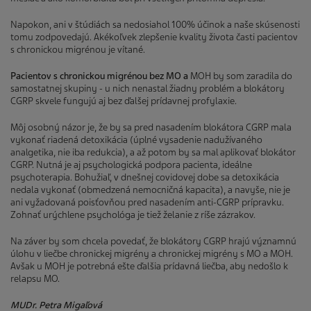
Napokon, ani v štúdiách sa nedosiahol 100% účinok a naše skúsenosti
tomu zodpovedajú. Akékoľvek zlepšenie kvality života časti pacientov
s chronickou migrénou je vítané.
Pacient
ov s chronickou migrénou bez MO a
MOH by som zaradila do
samostatnej skupiny - u nich nenastal žiadny problém a blokátory
CGRP skvele fungujú aj bez ďalšej prídavnej profylaxie.
Môj osobný názor je, že by sa pred nasadením blokátora CGRP mala
vykonať riadená detoxikácia (úplné vysadenie nadužívaného
analgetika, nie iba redukcia), a až potom by sa mal aplikovať blokátor
CGRP. Nutná je aj psychologická podpora pacienta, ideálne
psychoterapia. Bohužiaľ, v dnešnej covidovej dobe sa detoxikácia
nedala vykonať (obmedzená nemocničná kapacita), a navyše, nie je
ani vyžadovaná poisťovňou pred nasadením anti-CGRP prípravku.
Zohnať urýchlene psychológa je tiež želanie z ríše zázrakov.
Na záver by som chcela povedať, že blokátory CGRP hrajú významnú
úlohu v liečbe chronickej migrény a chronickej migrény s MO a MOH.
Avšak u MOH je potrebná ešte ďalšia prídavná liečba, aby nedošlo k
relapsu MO.
MUDr. Petra Migaľová