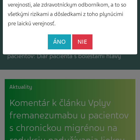
Mám záujem o zasielanie odborného
verejnosti, ale zdravotníckym odborníkom, a to so
spravodajcu
všetkými rizikami a dôsledkami z toho plynúcimi
pre laickú verejnosť.
ÁNO
NIE
Mám záujem o bezplatné materiály pre
pacientov: Diár pacienta s bolesťami hlavy
Aktuality
Komentár k článku Vplyv
fremanezumabu u pacientov
s chronickou migrénou na