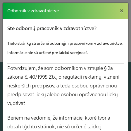
×
×
Odborník v zdravotníctve
Ste odborný pracovník v zdravotníctve?
Tieto stránky sú určené odborným pracovníkom v zdravotníctve.
Informácie nie sú určené pre laickú verejnosť.
Potvrdzujem, že som odborníkom v zmysle § 2a
A
J
O
V
Y
zákona č. 40/1995 Zb., o regulácii reklamy, v znení
neskorších predpisov, a teda osobou oprávnenou
predpisovať lieky alebo osobou oprávnenou lieky
vydávať.
Beriem na vedomie, že informácie, ktoré tvoria
obsah týchto stránok, nie sú určené laickej