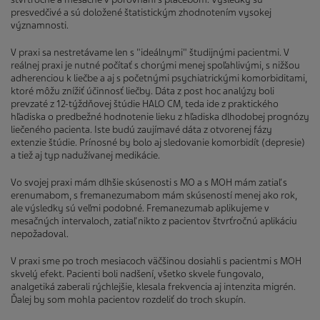
presvedčivé a sú doložené štatistickým zhodnotením vysokej
významnosti.
V praxi sa nestretávame len s "ideálnymi" študijnými pacientmi. V
reálnej praxi je nutné počítať s chorými menej spoľahlivými, s nižšou
adherenciou k liečbe a aj s početnými psychiatrickými komorbiditami,
ktoré môžu znížiť účinnosť liečby. Dáta z post hoc analýzy boli
prevzaté z 12-týždňovej štúdie HALO CM, teda ide z praktického
hľadiska o predbežné hodnotenie lieku z hľadiska dlhodobej prognózy
liečeného pacienta. Iste budú zaujímavé dáta z otvorenej fázy
extenzie štúdie. Prínosné by bolo aj sledovanie komorbidít (depresie)
a tiež aj typ nadužívanej medikácie.
Vo svojej praxi mám dlhšie skúsenosti s MO a s MOH mám zatiaľ s
erenumabom, s fremanezumabom mám skúseností menej ako rok,
ale výsledky sú veľmi podobné. Fremanezumab aplikujeme v
mesačných intervaloch, zatiaľ nikto z pacientov štvrťročnú aplikáciu
nepožadoval.
V praxi sme po troch mesiacoch väčšinou dosiahli s pacientmi s MOH
skvelý efekt. Pacienti boli nadšení, všetko skvele fungovalo,
analgetiká zaberali rýchlejšie, klesala frekvencia aj intenzita migrén.
Ďalej by som mohla pacientov rozdeliť do troch skupín.