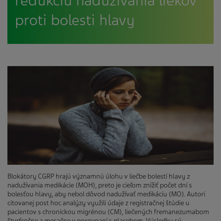
redukciu nadužívania liekov
proti bolesti hlavy
Blokátory CGRP hrajú významnú úlohu v liečbe bolestí hlavy z
nadužívania medikácie (MOH), preto je cieľom znížiť počet dní s
bolesťou hlavy, aby nebol dôvod nadužívať medikáciu (MO). Autori
citovanej post hoc analýzy využili údaje z registračnej štúdie u
pacientov s chronickou migrénou (CM), liečených fremanezumabom
štvrťročne a mesačne v porovnaní s placebom. Výsledky sú