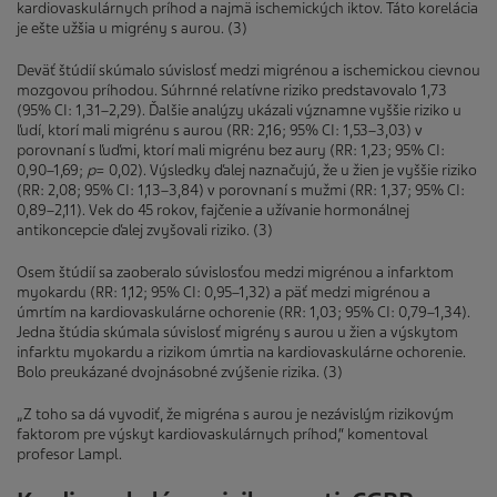
kardiovaskulárnych príhod a najmä ischemických iktov. Táto korelácia
je ešte užšia u migrény s aurou. (3)
Deväť štúdií skúmalo súvislosť medzi migrénou a ischemickou cievnou
mozgovou príhodou. Súhrnné relatívne riziko predstavovalo 1,73
(95% CI: 1,31–2,29). Ďalšie analýzy ukázali významne vyššie riziko u
ľudí, ktorí mali migrénu s aurou (RR: 2,16; 95% CI: 1,53–3,03) v
porovnaní s ľuďmi, ktorí mali migrénu bez aury (RR: 1,23; 95% CI:
0,90–1,69;
p
= 0,02). Výsledky ďalej naznačujú, že u žien je vyššie riziko
(RR: 2,08; 95% CI: 1,13–3,84) v porovnaní s mužmi (RR: 1,37; 95% CI:
0,89–2,11). Vek do 45 rokov, fajčenie a užívanie hormonálnej
antikoncepcie ďalej zvyšovali riziko. (3)
Osem štúdií sa zaoberalo súvislosťou medzi migrénou a infarktom
myokardu (RR: 1,12; 95% CI: 0,95–1,32) a päť medzi migrénou a
úmrtím na kardiovaskulárne ochorenie (RR: 1,03; 95% CI: 0,79–1,34).
Jedna štúdia skúmala súvislosť migrény s aurou u žien a výskytom
infarktu myokardu a rizikom úmrtia na kardiovaskulárne ochorenie.
Bolo preukázané dvojnásobné zvýšenie rizika. (3)
„Z toho sa dá vyvodiť, že migréna s aurou je nezávislým rizikovým
faktorom pre výskyt kardiovaskulárnych príhod,“ komentoval
profesor Lampl.