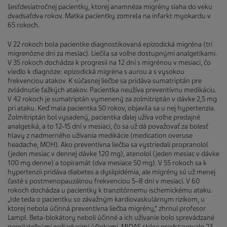
šesťdesiatročnej pacientky, ktorej anamnéza migrény siaha do veku
dvadsaťdva rokov. Matka pacientky zomrela na infarkt myokardu v
65 rokoch.
V 22 rokoch bola pacientke diagnostikovaná epizodická migréna (tri
migrenózne dni za mesiac). Liečila sa voľne dostupnými analgetikami.
V 35 rokoch dochádza k progresii na 12 dní s migrénou v mesiaci, čo
viedlo k diagnóze: epizodická migréna s aurou a s vysokou
frekvenciou atakov. K súčasnej liečbe sa pridáva sumatriptán pre
zvládnutie ťažkých atakov. Pacientka neužíva preventívnu medikáciu.
V 42 rokoch je sumatriptán vymenený za zolmitriptán v dávke 2,5 mg
pri ataku. Keď mala pacientka 50 rokov, objavila sa u nej hypertenzia.
Zolmitriptán bol vysadený, pacientka ďalej užíva voľne predajné
analgetiká, a to 12–15 dní v mesiaci, čo sa už dá považovať za bolesť
hlavy z nadmerného užívania medikácie (medication overuse
headache, MOH). Ako preventívna liečba sa vystriedali propranolol
(jeden mesiac v dennej dávke 120 mg), atenolol (jeden mesiac v dávke
100 mg denne) a topiramát (dva mesiace 50 mg). V 55 rokoch sa k
hypertenzii pridáva diabetes a dyslipidémia, ale migrény sú už menej
časté s postmenopauzálnou frekvenciou 5–8 dní v mesiaci. V 60
rokoch dochádza u pacientky k tranzitórnemu ischemickému ataku.
„Ide teda o pacientku so závažným kardiovaskulárnym rizikom, u
ktorej nebola účinná preventívna liečba migrény,“ zhrnul profesor
Lampl. Beta-blokátory neboli účinné a ich užívanie bolo sprevádzané
neprijateľnými nežiaducimi účinkami. MIDAS skóre predstavovalo 23