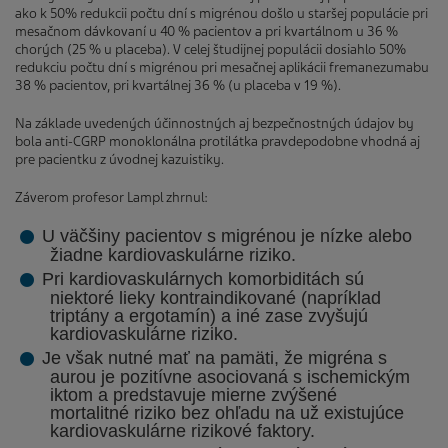
ako k 50% redukcii počtu dní s migrénou došlo u staršej populácie pri
mesačnom dávkovaní u 40 % pacientov a pri kvartálnom u 36 %
chorých (25 % u placeba). V celej študijnej populácii dosiahlo 50%
redukciu počtu dní s migrénou pri mesačnej aplikácii fremanezumabu
38 % pacientov, pri kvartálnej 36 % (u placeba v 19 %).
Na základe uvedených účinnostných aj bezpečnostných údajov by
bola anti-CGRP monoklonálna protilátka pravdepodobne vhodná aj
pre pacientku z úvodnej kazuistiky.
Záverom profesor Lampl zhrnul:
U väčšiny pacientov s migrénou je nízke alebo
žiadne kardiovaskulárne riziko.
Pri kardiovaskulárnych komorbiditách sú
niektoré lieky kontraindikované (napríklad
triptány a ergotamín) a iné zase zvyšujú
kardiovaskulárne riziko.
Je však nutné mať na pamäti, že migréna s
aurou je pozitívne asociovaná s ischemickým
iktom a predstavuje mierne zvýšené
mortalitné riziko bez ohľadu na už existujúce
kardiovaskulárne rizikové faktory.