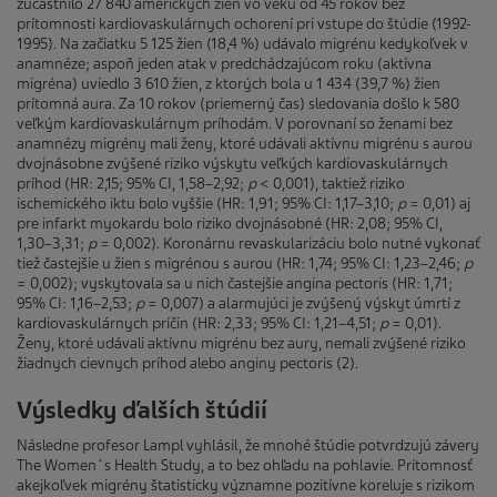
zúčastnilo 27 840 amerických žien vo veku od 45 rokov bez
prítomnosti kardiovaskulárnych ochorení pri vstupe do štúdie (1992-
1995). Na začiatku 5 125 žien (18,4 %) udávalo migrénu kedykoľvek v
anamnéze; aspoň jeden atak v predchádzajúcom roku (aktívna
migréna) uviedlo 3 610 žien, z ktorých bola u 1 434 (39,7 %) žien
prítomná aura. Za 10 rokov (priemerný čas) sledovania došlo k 580
veľkým kardiovaskulárnym príhodám. V porovnaní so ženami bez
anamnézy migrény mali ženy, ktoré udávali aktívnu migrénu s aurou
dvojnásobne zvýšené riziko výskytu veľkých kardiovaskulárnych
príhod (HR: 2,15; 95% CI, 1,58–2,92;
p
< 0,001), taktiež riziko
ischemického iktu bolo vyššie (HR: 1,91; 95% CI: 1,17–3,10;
p
= 0,01) aj
pre infarkt myokardu bolo riziko dvojnásobné (HR: 2,08; 95% CI,
1,30–3,31;
p
= 0,002). Koronárnu revaskularizáciu bolo nutné vykonať
tiež častejšie u žien s migrénou s aurou (HR: 1,74; 95% CI: 1,23–2,46;
p
= 0,002); vyskytovala sa u nich častejšie angina pectoris (HR: 1,71;
95% CI: 1,16–2,53;
p
= 0,007) a alarmujúci je zvýšený výskyt úmrtí z
kardiovaskulárnych príčin (HR: 2,33; 95% CI: 1,21–4,51;
p
= 0,01).
Ženy, ktoré udávali aktívnu migrénu bez aury, nemali zvýšené riziko
žiadnych cievnych príhod alebo anginy pectoris (2).
Výsledky ďalších štúdií
Následne profesor Lampl vyhlásil, že mnohé štúdie potvrdzujú závery
The Women´s Health Study, a to bez ohľadu na pohlavie. Prítomnosť
akejkoľvek migrény štatisticky významne pozitívne koreluje s rizikom