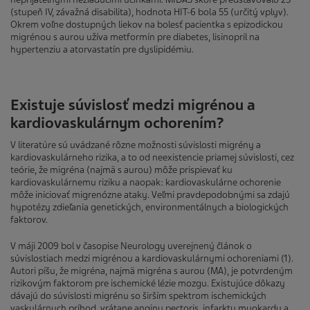
(stupeň IV, závažná disabilita), hodnota HIT-6 bola 55 (určitý vplyv).
Okrem voľne dostupných liekov na bolesť pacientka s epizodickou
migrénou s aurou užíva metformín pre diabetes, lisinopril na
hypertenziu a atorvastatín pre dyslipidémiu.
Existuje súvislosť medzi migrénou a
kardiovaskulárnym ochorením?
V literatúre sú uvádzané rôzne možnosti súvislosti migrény a
kardiovaskulárneho rizika, a to od neexistencie priamej súvislosti, cez
teórie, že migréna (najmä s aurou) môže prispievať ku
kardiovaskulárnemu riziku a naopak: kardiovaskulárne ochorenie
môže iniciovať migrenózne ataky. Veľmi pravdepodobnými sa zdajú
hypotézy zdieľania genetických, environmentálnych a biologických
faktorov.
V máji 2009 bol v časopise Neurology uverejnený článok o
súvislostiach medzi migrénou a kardiovaskulárnymi ochoreniami (1).
Autori píšu, že migréna, najmä migréna s aurou (MA), je potvrdeným
rizikovým faktorom pre ischemické lézie mozgu. Existujúce dôkazy
dávajú do súvislosti migrénu so širším spektrom ischemických
vaskulárnych príhod, vrátane anginy pectoris, infarktu myokardu a