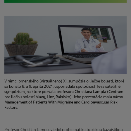
V rámci brnenského (virtuálneho) XI. sympózia o liečbe bolesti, ktoré
sa konalo 8. a 9. apríla 2021, usporiadala spoločnost Teva satelitné
sympózium, na ktoré pozvala profesora Christiana Lampla (Centrum
pre liečbu bolestí hlavy, Linz, Rakúsko). Jeho prezentácia mala názov
Management of Patients With Migraine and Cardioavascular Risk
Factors.
Profesor Christian Lampl uviedol problematiku typickou kazuistikou