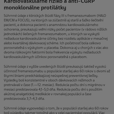
Kardiovaskulárne riziko a anti-CGRP
monoklonálne protilátky
Súhrnné údaje z klinických štúdií fázy III s fremanezumabom (HALO
EM/CM a FOCUS), na ktorých sa zúčastnili aj starší a ťažko liečiteľní
pacienti, a dokonca pacienti s anamnézou kardiovaskulárneho
ochorenia, preukazujú veľmi nízky počet pacientov (v rádovo nižších
jednotkách) liečených fremanezumabom, u ktorých sa vyskytli
nežiaduce kardiovaskulárne účinky bez rozdielu aplikácie v mesačnej
alebo kvartálnej dávkovacej schéme. Ich početnosť bola celkovo
porovnateľná s výskytom u placeba. Dokonca aj u chorých s viac ako
dvoma rizikovými faktormi bola frekvencia výskytu nežiaducich
kardiovaskulárnych účinkov porovnateľná s placebom.
Súhrnné údaje z vyššie uvedených štúdií preukazujú taktiež vysokú
účinnosť fremanezumabu u populácie staršej ako 60 rokov s dvomi až
štyrmi líniami predchádzajúcej neúspešnej preventívnej liečby.
Výsledky boli konzistentné v oboch dávkovacích režimoch a
pretrvávali v čase (1.—12. mesiac). Redukcia počtu dní s migrénou v
mesiaci predstavovala 4,1–5,0 dňa. Redukcia počtu dní s použitím
akútnej analgetickej medikácie v rovnakej populácii a čase
predstavovala 3,7–4,3 dňa.
Súhrnné údaje vypovedajú o tom, že v populácii staršej ako 60 rokov
boli výsledky takmer totožné ako v celej pacientskej populácii. Viac