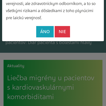
Mám záujem o zasielanie odborného
verejnosti, ale zdravotníckym odborníkom, a to so
spravodajcu
všetkými rizikami a dôsledkami z toho plynúcimi
pre laickú verejnosť.
ÁNO
NIE
Mám záujem o bezplatné materiály pre
pacientov: Diár pacienta s bolesťami hlavy
Aktuality
Liečba migrény u pacientov
s kardiovaskulárnymi
komorbiditami