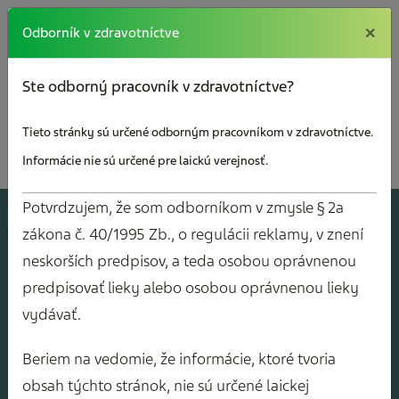
×
×
Odborník v zdravotníctve
Ste odborný pracovník v zdravotníctve?
Tieto stránky sú určené odborným pracovníkom v zdravotníctve.
Informácie nie sú určené pre laickú verejnosť.
Potvrdzujem, že som odborníkom v zmysle § 2a
A
J
O
V
Y
zákona č. 40/1995 Zb., o regulácii reklamy, v znení
neskorších predpisov, a teda osobou oprávnenou
predpisovať lieky alebo osobou oprávnenou lieky
vydávať.
Beriem na vedomie, že informácie, ktoré tvoria
obsah týchto stránok, nie sú určené laickej