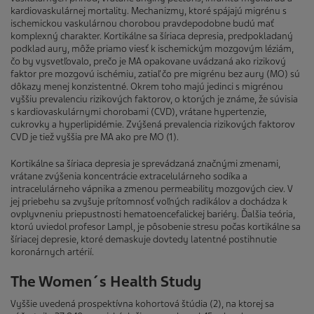
kardiovaskulárnej mortality. Mechanizmy, ktoré spájajú migrénu s
ischemickou vaskulárnou chorobou pravdepodobne budú mať
komplexný charakter. Kortikálne sa šíriaca depresia, predpokladaný
podklad aury, môže priamo viesť k ischemickým mozgovým léziám,
čo by vysvetľovalo, prečo je MA opakovane uvádzaná ako rizikový
faktor pre mozgovú ischémiu, zatiaľ čo pre migrénu bez aury (MO) sú
dôkazy menej konzistentné. Okrem toho majú jedinci s migrénou
vyššiu prevalenciu rizikových faktorov, o ktorých je známe, že súvisia
s kardiovaskulárnymi chorobami (CVD), vrátane hypertenzie,
cukrovky a hyperlipidémie. Zvýšená prevalencia rizikových faktorov
CVD je tiež vyššia pre MA ako pre MO (1).
Kortikálne sa šíriaca depresia je sprevádzaná značnými zmenami,
vrátane zvýšenia koncentrácie extracelulárneho sodíka a
intracelulárneho vápnika a zmenou permeability mozgových ciev. V
jej priebehu sa zvyšuje prítomnosť voľných radikálov a dochádza k
ovplyvneniu priepustnosti hematoencefalickej bariéry. Ďalšia teória,
ktorú uviedol profesor Lampl, je pôsobenie stresu počas kortikálne sa
šíriacej depresie, ktoré demaskuje dovtedy latentné postihnutie
koronárnych artérií.
The Women´s Health Study
Vyššie uvedená prospektívna kohortová štúdia (2), na ktorej sa