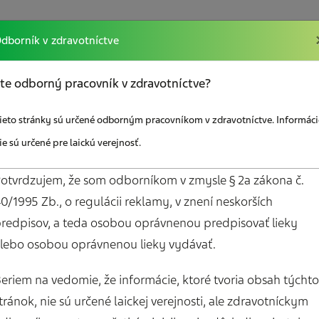
dborník v zdravotníctve
kcií
Vzdelávanie
Sociálna poradňa
Odkazy
te odborný pracovník v zdravotníctve?
ieto stránky sú určené odborným pracovníkom v zdravotníctve. Informáci
ie sú určené pre laickú verejnosť.
otvrdzujem, že som odborníkom v zmysle § 2a zákona č.
0/1995 Zb., o regulácii reklamy, v znení neskorších
redpisov, a teda osobou oprávnenou predpisovať lieky
Mám záujem o bez
lebo osobou oprávnenou lieky vydávať.
em o zasielanie
materiály pre paci
ho spravodajcu
Diár pacienta s bol
eriem na vedomie, že informácie, ktoré tvoria obsah týchto
hlavy
tránok, nie sú určené laickej verejnosti, ale zdravotníckym