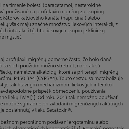
na tlmenie bolesti (paracetamol, nesteroidné
ivá používané na profylaxiu migrény zo skupiny
lokátorov kalciového kanála (napr. cina ) alebo
ieky však majú značné množstvo liekových interakcií, z
ch interakcií týchto liekových skupín je klinicky
ne myslieť.
i aj profylaxii migrény pomerne často, čo bolo dané
i sa s ich použitím možno stretnúť, napr. ak sú
 Všetky námelové alkaloidy, ktoré sa pri terapii migrény
tochrómu P450 3A4 (CYP3A4). Touto cestou sa metabolizuje
4 je tak hlavným mechanizmom liekových interakcií
 pravdepodobne prispel k obmedzeniu používania
ne lieky EMA [1]. Od roku 2013 tak nemožno používať
e je možné výhradne pri zvládaní migrenóznych akútnych
 je obsiahnutý v lieku Secatoxin®.
 súbežnom perorálnom podávaní ergotamínu alebo
u ich plazmatických koncentrácií [2]. Rovnaký poznatok