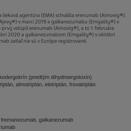
a lieková agentúra (EMA) schválila erenumab (Aimovig®).
 (Ajovy®) v marci 2019 a galkanezumabu (Emgality®) v
prvý vstúpil erenumab (Aimovig®), a to 1. februára
bri 2020 a galkanezumabom (Emgality®) v októbri
b zatiaľ nie sú v Európe registrované.
kodergokrín (predtým dihydroergotoxín)
riptán, almotriptán, eletriptán, frovatriptán
b, fremanezumab, galkanezumab
renumab