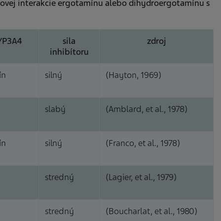
ekovej interakcie ergotamínu alebo dihydroergotamínu s
CYP3A4
sila
zdroj
inhibítoru
ín
silný
(Hayton, 1969)
slabý
(Amblard, et al., 1978)
ín
silný
(Franco, et al., 1978)
stredný
(Lagier, et al., 1979)
stredný
(Boucharlat, et al., 1980)