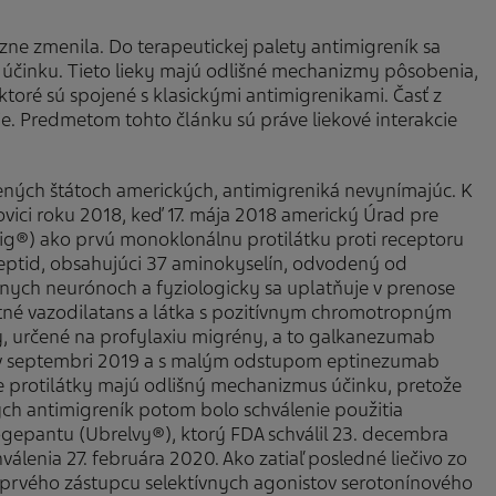
azne zmenila. Do terapeutickej palety antimigreník sa
 účinku. Tieto lieky majú odlišné mechanizmy pôsobenia,
ktoré sú spojené s klasickými antimigrenikami. Časť z
ie. Predmetom tohto článku sú práve liekové interakcie
jených štátoch amerických, antimigreniká nevynímajúc. K
lovici roku 2018, keď 17. mája 2018 americký Úrad pre
ovig®) ako prvú monoklonálnu protilátku proti receptoru
eptid, obsahujúci 37 aminokyselín, odvodený od
álnych neurónoch a fyziologicky sa uplatňuje v prenose
tné vazodilatans a látka s pozitívnym chromotropným
ky, určené na profylaxiu migrény, a to galkanezumab
 v septembri 2019 a s malým odstupom eptinezumab
ne protilátky majú odlišný mechanizmus účinku, pretože
ch antimigreník potom bolo schválenie použitia
gepantu (Ubrelvy®), ktorý FDA schválil 23. decembra
lenia 27. februára 2020. Ako zatiaľ posledné liečivo zo
9 prvého zástupcu selektívnych agonistov serotonínového