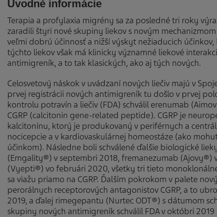
Úvodné informácie
Terapia a profylaxia migrény sa za posledné tri roky výr
zaradili štyri nové skupiny liekov s novým mechanizmom
veľmi dobrú účinnosť a nižší výskyt nežiaducich účinkov, 
týchto liekov však má klinicky významné liekové interakc
antimigreník, a to tak klasických, ako aj tých nových.
Celosvetový náskok v uvádzaní nových liečiv majú v Spo
prvej registrácii nových antimigreník tu došlo v prvej po
kontrolu potravín a liečiv (FDA) schválil erenumab (Aim
CGRP (calcitonin gene-related peptide). CGRP je neurop
kalcitonínu, ktorý je produkovaný v periférnych a centr
nocicepcie a v kardiovaskulárnej homeostáze (ako mohu
účinkom). Následne boli schválené ďalšie biologické lie
(Emgality®) v septembri 2018, fremanezumab (Ajovy®)
(Vyepti®) vo februári 2020, všetky tri tieto monoklonál
sa viažu priamo na CGRP. Ďalším pokrokom v palete nový
perorálnych receptorových antagonistov CGRP, a to ubro
2019, a ďalej rimegepantu (Nurtec ODT®) s dátumom schvá
skupiny nových antimigreník schválil FDA v októbri 201