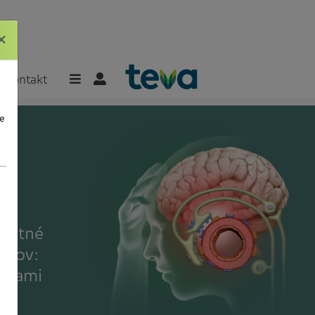
×
×
Kontakt
e
platné
entov:
esťami