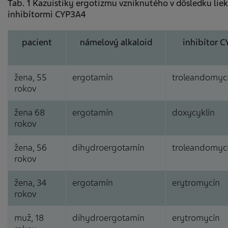
Tab. 1 Kazuistiky ergotizmu vzniknutého v dôsledku li
inhibítormi CYP3A4
pacient
námelový alkaloid
inhibítor 
žena, 55
ergotamín
troleandomyc
rokov
žena 68
ergotamín
doxycyklín
rokov
žena, 56
dihydroergotamín
troleandomyc
rokov
žena, 34
ergotamín
erytromycín
rokov
muž, 18
dihydroergotamín
erytromycín