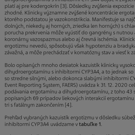
platí aj pre kodergokrín [3]. Dôsledky zvýšenia expozíc
zhodné. Klinicky významne zvýšené koncentrácie ergot
ktorého podstatou je vazokonstrikcia. Manifestuje sa na
dolných, niekedy aj horných, zriedka len horných) s chla
porucha prekrvenia môže vyústiť do gangrény s nutnou a
koronárny vazospazmus alebo aj črevná ischémia. Klini
ergotizmu nevedú, spôsobujú však hypotenziu a bradyka
závažná, a môže prechádzať v komatózny stav a viesť k zá
Bolo opísaných mnoho desiatok kazuistík klinicky vysoko
dihydroergotamínu s inhibítormi CYP3A4, a to jednak so si
so stredne silnými, alebo dokonca slabými inhibítormi 
Event Reporting System, FAERS) uvádza k 31. 12. 2020 c
podávania ergotamínu a dihydroergotamínu, z toho 43 s
popísaných 69 prípadov liekových interakcií ergotamínu
tri s fatálnym zakončením [4].
Prehľad vybraných kazuistík ergotizmu v dôsledku súb
inhibítormi CYP3A4 uvádzame v
tabuľke 1
.