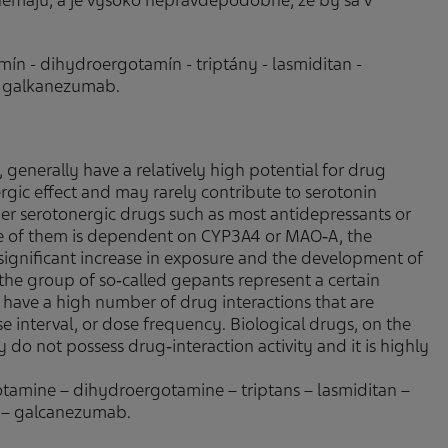
e nemajú, a je vysoko nepravdepodobné, že by sa v
amín - dihydroergotamín - triptány - lasmiditan -
- galkanezumab.
 generally have a relatively high potential for drug
ergic effect and may rarely contribute to serotonin
her serotonergic drugs such as most antidepressants or
me of them is dependent on CYP3A4 or MAO‑A, the
y significant increase in exposure and the development of
 the group of so‑called gepants represent a certain
gs have a high number of drug interactions that are
se interval, or dose frequency. Biological drugs, on the
 do not possess drug‑interaction activity and it is highly
otamine – dihydroergotamine – triptans – lasmiditan –
 – galcanezumab.