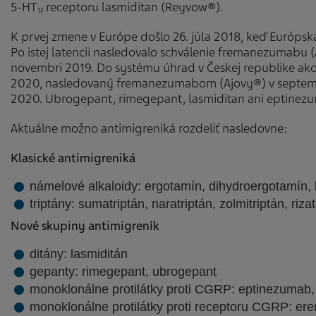
5-HT
receptoru lasmiditan (Reyvow®).
1F
K prvej zmene v Európe došlo 26. júla 2018, keď Európsk
Po istej latencii nasledovalo schválenie fremanezumabu
novembri 2019. Do systému úhrad v Českej republike ako 
2020, nasledovaný fremanezumabom (Ajovy®) v septem
2020. Ubrogepant, rimegepant, lasmiditan ani eptinezuma
Aktuálne možno antimigreniká rozdeliť nasledovne:
Klasické antimigreniká
námelové alkaloidy: ergotamín, dihydroergotamín, 
triptány: sumatriptán, naratriptán, zolmitriptán, rizat
Nové skupiny antimigreník
ditány: lasmiditán
gepanty: rimegepant, ubrogepant
monoklonálne protilátky proti CGRP: eptinezuma
monoklonálne protilátky proti receptoru CGRP: e