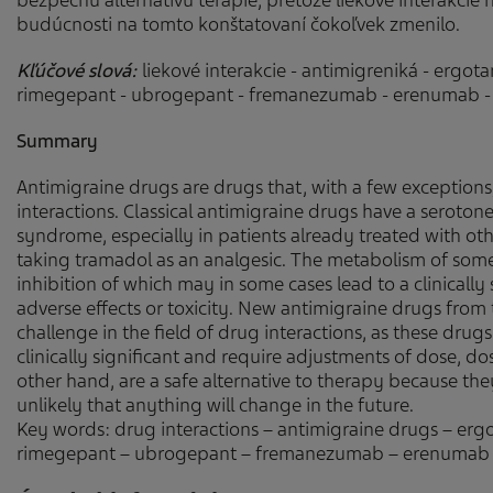
bezpečnú alternatívu terapie, pretože liekové interakci
budúcnosti na tomto konštatovaní čokoľvek zmenilo.
Kľúčové slová:
liekové interakcie - antimigreniká - ergot
rimegepant - ubrogepant - fremanezumab - erenumab 
Summary
Antimigraine drugs are drugs that, with a few exceptions,
interactions. Classical antimigraine drugs have a seroton
syndrome, especially in patients already treated with ot
taking tramadol as an analgesic. The metabolism of so
inhibition of which may in some cases lead to a clinicall
adverse effects or toxicity. New antimigraine drugs from
challenge in the field of drug interactions, as these dru
clinically significant and require adjustments of dose, do
other hand, are a safe alternative to therapy because they
unlikely that anything will change in the future.
Key words: drug interactions – antimigraine drugs – erg
rimegepant – ubrogepant – fremanezumab – erenumab