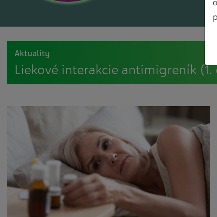
o
p
Aktuality
Liekové interakcie antimigreník (1. 