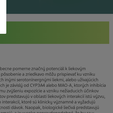
šeobecne pomerne značný potenciál k liekovým
 pôsobenie a zriedkavo môžu prispievať ku vzniku
h inými serotonínergnými liekmi, alebo užívajúcich
ch je závislý od CYP3A4 alebo MAO-A, ktorých inhibícia
mu zvýšeniu expozície a vzniku nežiaducich účinkov
v predstavujú v oblasti liekových interakcií istú výzvu,
interakcií, ktoré sú klinicky významné a vyžadujú
nosti dávok. Naopak, biologické liečivá predstavujú