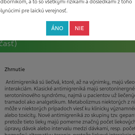
dborníkom, a to so všetkými rizikami a dôsledkami z toho
lynúcimi pre laickú verejnosť.
ÁNO
NIE
časť)
Zhrnutie
Antimigreniká sú liečivá, ktoré, až na výnimky, majú v
interakciám. Klasické antimigreniká majú serotonínergné
serotonínového syndrómu, najmä u pacientov už liečenýc
tramadol ako analgetikum. Metabolizmus niektorých z ni
môže v niektorých prípadoch viesť ku klinicky významné
alebo toxicity. Nové antimigreniká zo skupiny tzv. gepanto
pretože tieto lieky majú pomerne značný počet liekových 
úpravy dávok alebo intervalu medzi dávkami, resp. počet