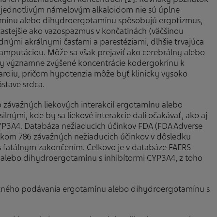
ie jednotlivým námelovým alkaloidom nie sú úplne
amínu alebo dihydroergotamínu spôsobujú ergotizmus,
jčastejšie ako vazospazmus v končatinách (väčšinou
dnými akrálnymi časťami a parestéziami, dlhšie trvajúca
mputáciou. Môže sa však prejaviť ako cerebrálny alebo
cky významne zvýšené koncentrácie kodergokrínu k
rdiu, pričom hypotenzia môže byť klinicky vysoko
stave srdca.
 závažných liekových interakcií ergotamínu alebo
lnými, kde by sa liekové interakcie dali očakávať, ako aj
CYP3A4. Databáza nežiaducich účinkov FDA (FDA Adverse
elkom 786 závažných nežiaducich účinkov v dôsledku
 fatálnym zakončením. Celkovo je v databáze FAERS
 alebo dihydroergotamínu s inhibítormi CYP3A4, z toho
ežného podávania ergotamínu alebo dihydroergotamínu s