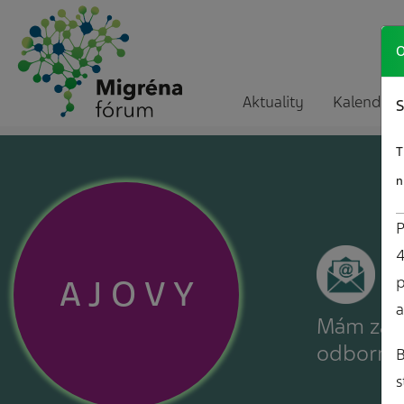
O
Aktuality
Kalendár a
S
T
n
P
4
A
J
O
V
Y
p
a
Mám záuj
odborné
B
s