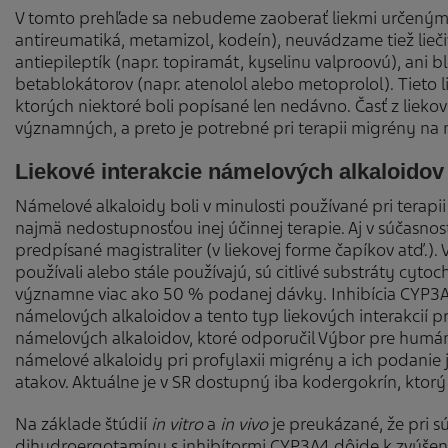
V tomto prehľade sa nebudeme zaoberať liekmi určenými 
antireumatiká, metamizol, kodeín), neuvádzame tiež lieč
antiepileptík (napr. topiramát, kyselinu valproovú), ani b
betablokátorov (napr. atenolol alebo metoprolol). Tieto l
ktorých niektoré boli popísané len nedávno. Časť z liekový
významných, a preto je potrebné pri terapii migrény na 
Liekové interakcie námelových alkaloidov
Námelové alkaloidy boli v minulosti používané pri terapi
najmä nedostupnosťou inej účinnej terapie. Aj v súčasnost
predpísané magistraliter (v liekovej forme čapíkov atď.).
používali alebo stále používajú, sú citlivé substráty cy
významne viac ako 50 % podanej dávky. Inhibícia CYP3A
námelových alkaloidov a tento typ liekových interakcií
námelových alkaloidov, ktoré odporučil Výbor pre humán
námelové alkaloidy pri profylaxii migrény a ich podani
atakov. Aktuálne je v SR dostupný iba kodergokrín, ktorý
Na základe štúdií
in vitro
a
in vivo
je preukázané, že pri
dihydroergotamínu s inhibítormi CYP3A4 dôjde k zvýšeni