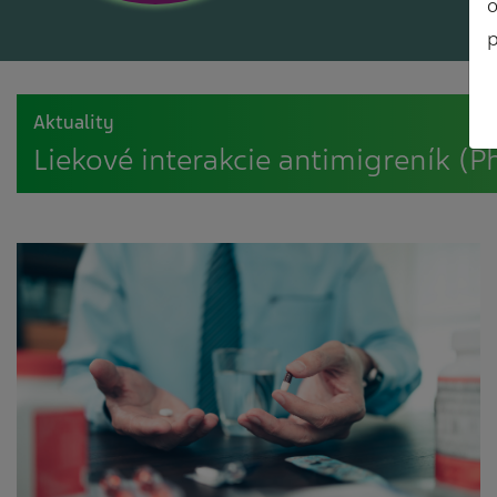
o
p
Aktuality
Liekové interakcie antimigreník (