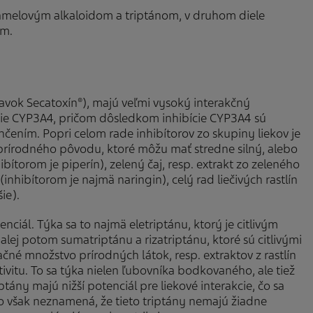
ámelovým alkaloidom a triptánom, v druhom diele
am.
ravok Secatoxín
), majú veľmi vysoký interakčný
®
kcie CYP3A4, pričom dôsledkom inhibície CYP3A4 sú
nčením. Popri celom rade inhibítorov zo skupiny liekov je
prírodného pôvodu, ktoré môžu mať stredne silný, alebo
ibítorom je piperín), zelený čaj, resp. extrakt zo zeleného
inhibítorom je najmä naringin), celý rad liečivých rastlín
ie).
ciál. Týka sa to najmä eletriptánu, ktorý je citlivým
j potom sumatriptánu a rizatriptánu, ktoré sú citlivými
načné množstvo prírodných látok, resp. extraktov z rastlín
itu. To sa týka nielen ľubovníka bodkovaného, ale tiež
ány majú nižší potenciál pre liekové interakcie, čo sa
To však neznamená, že tieto triptány nemajú žiadne