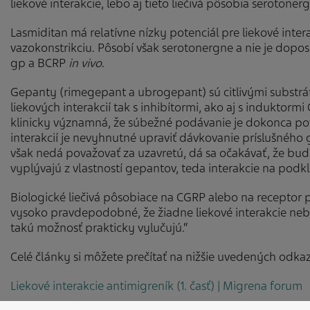
liekové interakcie, lebo aj tieto liečivá pôsobia serotone
Lasmiditan má relatívne nízky potenciál pre liekové inte
vazokonstrikciu. Pôsobí však serotonergne a nie je dopo
gp a BCRP
in vivo
.
Gepanty (rimegepant a ubrogepant) sú citlivými substr
liekových interakcií tak s inhibítormi, ako aj s induktormi
klinicky významná, že súbežné podávanie je dokonca pov
interakcií je nevyhnutné upraviť dávkovanie príslušného 
však nedá považovať za uzavretú, dá sa očakávať, že bud
vyplývajú z vlastností gepantov, teda interakcie na podk
Biologické liečivá pôsobiace na CGRP alebo na receptor 
vysoko pravdepodobné, že žiadne liekové interakcie nebu
takú možnosť prakticky vylučujú.“
Celé články si môžete prečítať na nižšie uvedených odka
Liekové interakcie antimigreník (1. časť) | Migrena forum