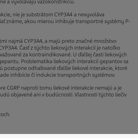
rgne a vyvolávajú vazokonstrikciu.
rakcie, nie je substrátom CYP3A4 a nevyvoláva
siaľ známe, akou mierou inhibuje transportné systémy P-
átmi najmä CYP3A4, a majú preto značné množstvo
 CYP3A4. Časť z týchto liekových interakcií je natoľko
ažované za kontraindikované. U ďalšej časti liekových
gepantu. Problematika liekových interakcií gepantov sa
ú postupne odhaľované ďalšie liekové interakcie, ktoré
lade inhibície či indukcie transportných systémov.
pre CGRP naproti tomu liekové interakcie nemajú a je
dú objavené ani v budúcnosti. Vlastnosti týchto liečiv
zoch.