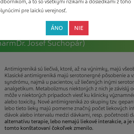
dborníkom, a to so všetkými rizikami a dôsledkami z toho
lynúcimi pre laickú verejnosť.
ÁNO
NIE
PharmDr. Josef Suchopár)
Antimigreniká sú liečivá, ktoré, až na výnimky, majú vš
Klasické antimigreniká majú serotonergné pôsobenie a v
syndrómu, najmä u pacientov, už liečených inými seroto
analgetikum. Metabolizmus niektorých z nich je závislý
môže v niektorých prípadoch viesť ku klinicky významné
alebo toxicity. Nové antimigreniká zo skupiny tzv. gepanto
lebo tieto lieky majú pomerne značný počet liekových in
dávok alebo intervalu medzi dávkami, resp. početnosti 
alternatívu
terapie, lebo
nemajú
l
iekové interakcie, a j
tomto konštatovaní čokoľvek zmenilo.