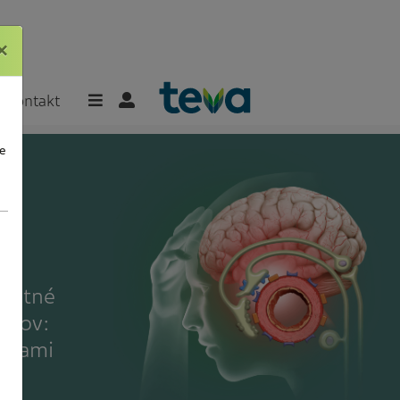
×
×
Kontakt
e
platné
entov:
esťami