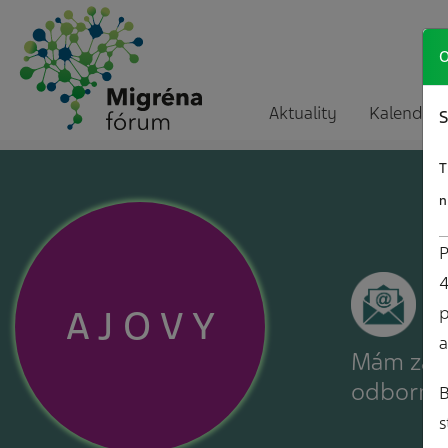
O
Aktuality
Kalendár a
S
T
n
P
4
A
J
O
V
Y
p
a
Mám záuj
odborné
B
s