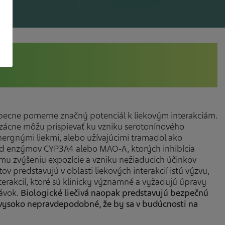
eobecne pomerne značný potenciál k liekovým interakciám.
zácne môžu prispievať ku vzniku serotonínového
nergnými liekmi, alebo užívajúcimi tramadol ako
 od enzýmov CYP3A4 alebo MAO-A, ktorých inhibícia
mu zvýšeniu expozície a vzniku nežiaducich účinkov
v predstavujú v oblasti liekových interakcií istú výzvu,
terakcií, ktoré sú klinicky významné a vyžadujú úpravy
dávok.
Biologické liečivá naopak predstavujú bezpečnú
e vysoko nepravdepodobné, že by sa v budúcnosti na