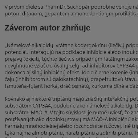
V prvom diele sa PharmDr. Suchopár podrobne venuje n
potom ditanom, gepantom a monoklonálnym protilátk
Záverom autor zhrňuje
„Námelové alkaloidy, vrátane kodergokrínu (liečivý príp
potenciál. Interagujú na podklade inhibície alebo indu
prejavy toxicity týchto liečiv, s prípadným fatálnym zako
nevyhnutné vziať do úvahy celý rad inhibítorov CYP3A4 
dokonca aj silný inhibičný efekt. Ide o čierne korenie (inh
čaju (inhibítorom sú galokatechíny), grapefruitovú šťavu (
(smuteňa-fylant horká, dráč osinatý, kurkuma dlhá a ďalš
Rovnako aj niektoré triptány majú značný interakčný poten
substrátom CYP3A4, podobne ako námelové alkaloidy. Ďale
substrátmi MAO-A. V tejto súvislosti je nutné uviesť, že z
používaných ako doplnky stravy má MAO-A inhibičnú aktiv
harmaly mnohodielnej alebo rozchodnice ružovej. Iné tript
týka najmä almotriptánu, naratriptánu a zolmitriptánu. 