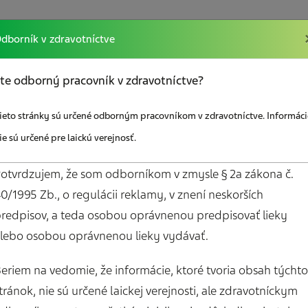
dborník v zdravotníctve
kcií
Vzdelávanie
Sociálna poradňa
Odkazy
te odborný pracovník v zdravotníctve?
ieto stránky sú určené odborným pracovníkom v zdravotníctve. Informáci
ie sú určené pre laickú verejnosť.
otvrdzujem, že som odborníkom v zmysle § 2a zákona č.
0/1995 Zb., o regulácii reklamy, v znení neskorších
redpisov, a teda osobou oprávnenou predpisovať lieky
Mám záujem o bez
lebo osobou oprávnenou lieky vydávať.
em o zasielanie
materiály pre paci
ho spravodajcu
Diár pacienta s bol
eriem na vedomie, že informácie, ktoré tvoria obsah týchto
hlavy
tránok, nie sú určené laickej verejnosti, ale zdravotníckym