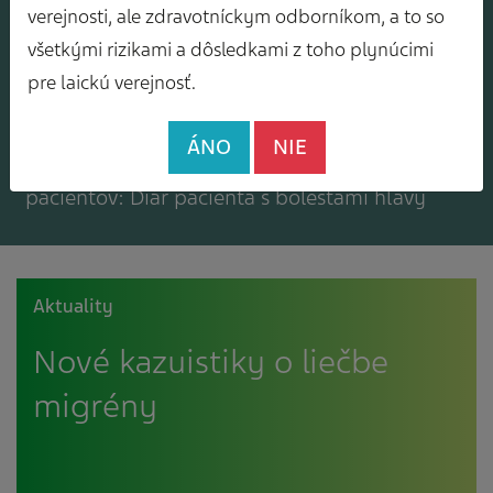
Mám záujem o zasielanie odborného
verejnosti, ale zdravotníckym odborníkom, a to so
spravodajcu
všetkými rizikami a dôsledkami z toho plynúcimi
pre laickú verejnosť.
ÁNO
NIE
Mám záujem o bezplatné materiály pre
pacientov: Diár pacienta s bolesťami hlavy
Aktuality
Nové kazuistiky o liečbe
migrény