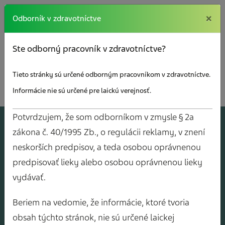
×
×
Odborník v zdravotníctve
Ste odborný pracovník v zdravotníctve?
Tieto stránky sú určené odborným pracovníkom v zdravotníctve.
Informácie nie sú určené pre laickú verejnosť.
Potvrdzujem, že som odborníkom v zmysle § 2a
A
J
O
V
Y
zákona č. 40/1995 Zb., o regulácii reklamy, v znení
neskorších predpisov, a teda osobou oprávnenou
predpisovať lieky alebo osobou oprávnenou lieky
vydávať.
Beriem na vedomie, že informácie, ktoré tvoria
obsah týchto stránok, nie sú určené laickej