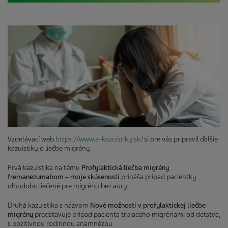
Vzdelávací web
https://www.e-kazuistiky.sk/
si pre vás pripravil ďalšie
kazuistiky o liečbe migrény.
Prvá kazuistika na tému
Profylaktická liečba migrény
fremanezumabom – moje skúsenosti
prináša prípad pacientky
dlhodobo liečené pre migrénu bez aury.
Druhá kazuistika s názvom
Nové možnosti v profylaktickej liečbe
migrény
predstavuje prípad pacienta trpiaceho migrénami od detstva,
s pozitívnou rodinnou anamnézou.