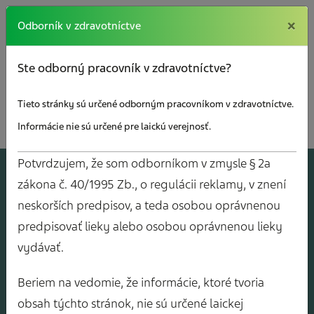
×
×
Odborník v zdravotníctve
Ste odborný pracovník v zdravotníctve?
Tieto stránky sú určené odborným pracovníkom v zdravotníctve.
Informácie nie sú určené pre laickú verejnosť.
Potvrdzujem, že som odborníkom v zmysle § 2a
A
J
O
V
Y
zákona č. 40/1995 Zb., o regulácii reklamy, v znení
neskorších predpisov, a teda osobou oprávnenou
predpisovať lieky alebo osobou oprávnenou lieky
vydávať.
Beriem na vedomie, že informácie, ktoré tvoria
obsah týchto stránok, nie sú určené laickej