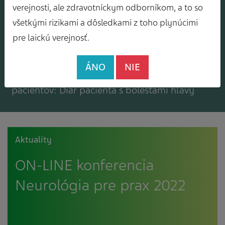
Mám záujem o zasielanie odborného
verejnosti, ale zdravotníckym odborníkom, a to so
spravodajcu
všetkými rizikami a dôsledkami z toho plynúcimi
pre laickú verejnosť.
ÁNO
NIE
Mám záujem o bezplatné materiály pre
pacientov: Diár pacienta s bolesťami hlavy
Aktuality
ON-LINE konferencia
Neurológia pre prax 2022