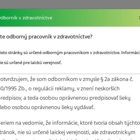
dborník v zdravotníctve
kcií
Vzdelávanie
Sociálna poradňa
Odkazy
te odborný pracovník v zdravotníctve?
ieto stránky sú určené odborným pracovníkom v zdravotníctve. Informáci
ie sú určené pre laickú verejnosť.
otvrdzujem, že som odborníkom v zmysle § 2a zákona č.
0/1995 Zb., o regulácii reklamy, v znení neskorších
redpisov, a teda osobou oprávnenou predpisovať lieky
Mám záujem o bez
lebo osobou oprávnenou lieky vydávať.
em o zasielanie
materiály pre paci
ho spravodajcu
Diár pacienta s bol
eriem na vedomie, že informácie, ktoré tvoria obsah týchto
hlavy
tránok, nie sú určené laickej verejnosti, ale zdravotníckym