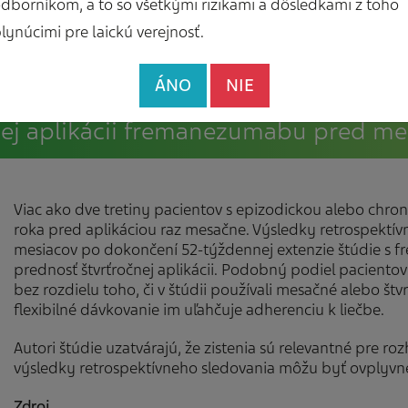
dborníkom, a to so všetkými rizikami a dôsledkami z toho
lynúcimi pre laickú verejnosť.
ÁNO
NIE
čnej aplikácii fremanezumabu pred m
Viac ako dve tretiny pacientov s epizodickou alebo chron
roka pred aplikáciou raz mesačne. Výsledky retrospektív
mesiacov po dokončení 52-týždennej extenzie štúdie s 
prednosť štvrťročnej aplikácii. Podobný podiel paciento
bez rozdielu toho, či v štúdii používali mesačné alebo š
flexibilné dávkovanie im uľahčuje adherenciu k liečbe.
Autori štúdie uzatvárajú, že zistenia sú relevantné pre ro
výsledky retrospektívneho sledovania môžu byť ovplyv
Zdroj