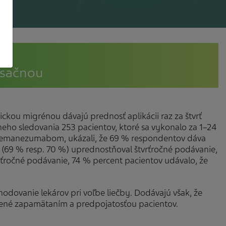
esačnou
ickou migrénou dávajú prednosť aplikácii raz za štvrť
neho sledovania 253 pacientov, ktoré sa vykonalo za 1–24
fremanezumabom, ukázali, že 69 % respondentov dáva
v (69 % resp. 70 %) uprednostňoval štvrťročné podávanie,
tvrťročné podávanie, 74 % percent pacientov udávalo, že
zhodovanie lekárov pri voľbe liečby. Dodávajú však, že
nené zapamätaním a predpojatosťou pacientov.