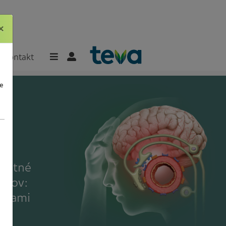
×
×
Kontakt
e
platné
entov:
esťami