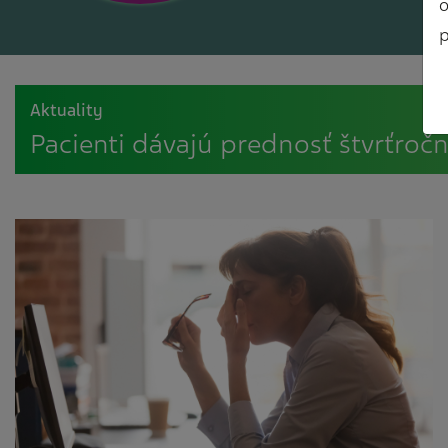
o
p
Aktuality
Pacienti dávajú prednosť štvrťro