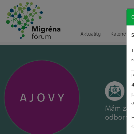
O
Aktuality
Kalendár a
S
T
n
P
4
A
J
O
V
Y
p
a
Mám záuj
odborné
B
s