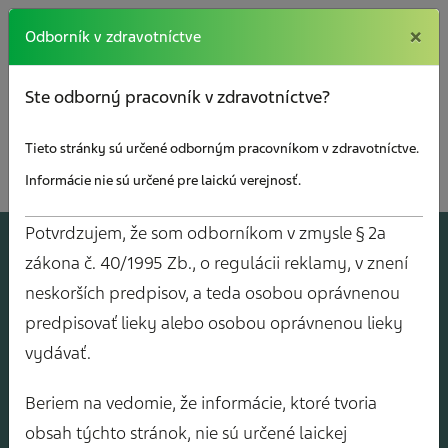
×
×
Odborník v zdravotníctve
Ste odborný pracovník v zdravotníctve?
Tieto stránky sú určené odborným pracovníkom v zdravotníctve.
Informácie nie sú určené pre laickú verejnosť.
Potvrdzujem, že som odborníkom v zmysle § 2a
A
J
O
V
Y
zákona č. 40/1995 Zb., o regulácii reklamy, v znení
neskorších predpisov, a teda osobou oprávnenou
predpisovať lieky alebo osobou oprávnenou lieky
vydávať.
Beriem na vedomie, že informácie, ktoré tvoria
obsah týchto stránok, nie sú určené laickej