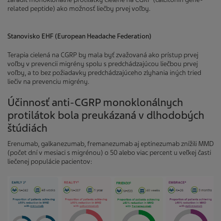
related peptide) ako možnosť liečby prvej voľby.
Stanovisko EHF (European Headache Federation)
Terapia cielená na CGRP by mala byť zvažovaná ako prístup prvej
voľby v prevencii migrény spolu s predchádzajúcou liečbou prvej
voľby, a to bez požiadavky predchádzajúceho zlyhania iných tried
liečiv na prevenciu migrény.
Účinnosť anti-CGRP monoklonálnych
protilátok bola preukázaná v dlhodobých
štúdiách
Erenumab, galkanezumab, fremanezumab aj eptinezumab znížili MMD
(počet dní v mesiaci s migrénou) o 50 alebo viac percent u veľkej časti
liečenej populácie pacientov: