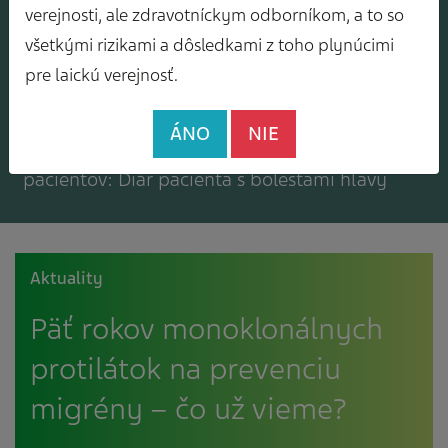
Mám záujem o zasielanie odborného
verejnosti, ale zdravotníckym odborníkom, a to so
spravodajcu
všetkými rizikami a dôsledkami z toho plynúcimi
pre laickú verejnosť.
ÁNO
NIE
Mám záujem o bezplatné materiály pre
pacientov: Diár pacienta s bolesťami hlavy
Aktuality
Päť rokov monoklonálnych
protilátok na prevenciu
migrény – čo už vieme?