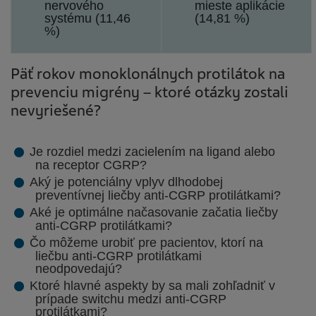
nervového
mieste aplikácie
systému (11,46
(14,81 %)
%)
Päť rokov monoklonálnych protilátok na
prevenciu migrény – ktoré otázky zostali
nevyriešené?
Je rozdiel medzi zacielením na ligand alebo
na receptor CGRP?
Aký je potenciálny vplyv dlhodobej
preventívnej liečby anti-CGRP protilátkami?
Aké je optimálne načasovanie začatia liečby
anti-CGRP protilátkami?
Čo môžeme urobiť pre pacientov, ktorí na
liečbu anti-CGRP protilátkami
neodpovedajú?
Ktoré hlavné aspekty by sa mali zohľadniť v
prípade switchu medzi anti-CGRP
protilátkami?