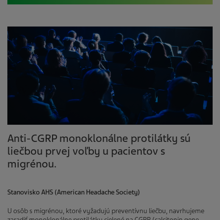
Anti-CGRP monoklonálne protilátky sú
liečbou prvej voľby u pacientov s
migrénou.
Stanovisko AHS (American Headache Society)
U osôb s migrénou, ktoré vyžadujú preventívnu liečbu, navrhujeme
zaradiť monoklonálne protilátky cielené na CGRP (calcitonin gene-