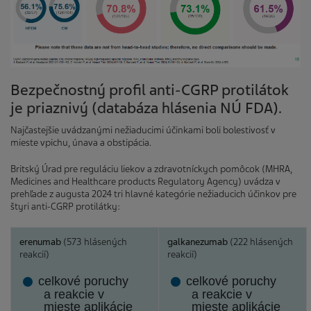
Bezpečnostný profil anti-CGRP protilátok
je priaznivý (databáza hlásenia NÚ FDA).
Najčastejšie uvádzanými nežiaducimi účinkami boli bolestivosť v
mieste vpichu, únava a obstipácia.
Britský Úrad pre reguláciu liekov a zdravotníckych pomôcok (MHRA,
Medicines and Healthcare products Regulatory Agency) uvádza v
prehľade z augusta 2024 tri hlavné kategórie nežiaducich účinkov pre
štyri anti-CGRP protilátky:
erenumab
(573 hlásených
galkanezumab
(222 hlásených
reakcií)
reakcií)
celkové poruchy
celkové poruchy
a reakcie v
a reakcie v
mieste aplikácie
mieste aplikácie