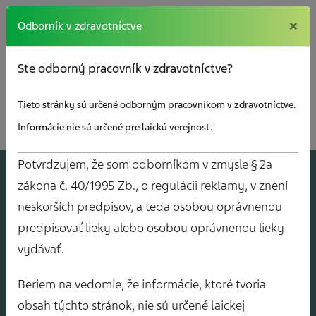
×
×
Odborník v zdravotníctve
Ste odborný pracovník v zdravotníctve?
Tieto stránky sú určené odborným pracovníkom v zdravotníctve.
Informácie nie sú určené pre laickú verejnosť.
Potvrdzujem, že som odborníkom v zmysle § 2a
A
J
O
V
Y
zákona č. 40/1995 Zb., o regulácii reklamy, v znení
neskorších predpisov, a teda osobou oprávnenou
predpisovať lieky alebo osobou oprávnenou lieky
vydávať.
Beriem na vedomie, že informácie, ktoré tvoria
obsah týchto stránok, nie sú určené laickej