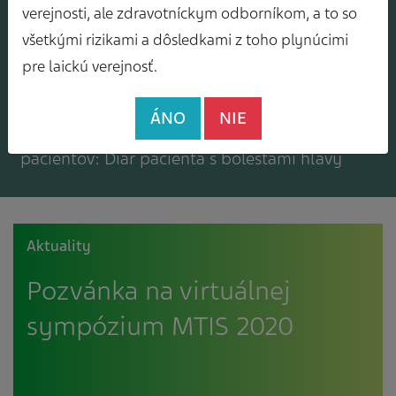
Mám záujem o zasielanie odborného
verejnosti, ale zdravotníckym odborníkom, a to so
spravodajcu
všetkými rizikami a dôsledkami z toho plynúcimi
pre laickú verejnosť.
ÁNO
NIE
Mám záujem o bezplatné materiály pre
pacientov: Diár pacienta s bolesťami hlavy
Aktuality
Pozvánka na virtuálnej
sympózium MTIS 2020