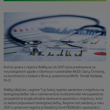
Ročná správa z registra ReMig za rok 2021 bola predstavená na
neurologickom zjazde v Olomouci v prednáške MUDr. Dany Čtrnáctej,
na konferencii o bolesti v Brne ju prezentoval MUDr. Tomáš Nežádal,
Ph.D.
ReMig (ďalej len „register“) je český register pacientov s migrénou na
biologickej liečbe. Ide o neintervenčné multicentrické retrospektívne
prospektívne longitudinálne sledovanie pacientov s migrénou, ktorí
sú liečení prípravkami biologickej liečby. Register bol založený v roku
2021 a správcom registra je Nadačný fond HEDALGA v spolupráci s