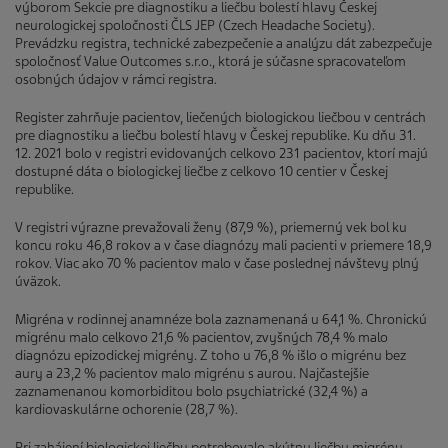
výborom Sekcie pre diagnostiku a liečbu bolestí hlavy Českej
neurologickej spoločnosti ČLS JEP (Czech Headache Society).
Prevádzku registra, technické zabezpečenie a analýzu dát zabezpečuje
spoločnosť Value Outcomes s.r.o., ktorá je súčasne spracovateľom
osobných údajov v rámci registra.
Register zahrňuje pacientov, liečených biologickou liečbou v centrách
pre diagnostiku a liečbu bolestí hlavy v Českej republike. Ku dňu 31.
12. 2021 bolo v registri evidovaných celkovo 231 pacientov, ktorí majú
dostupné dáta o biologickej liečbe z celkovo 10 centier v Českej
republike.
V registri výrazne prevažovali ženy (87,9 %), priemerný vek bol ku
koncu roku 46,8 rokov a v čase diagnózy mali pacienti v priemere 18,9
rokov. Viac ako 70 % pacientov malo v čase poslednej návštevy plný
úväzok.
Migréna v rodinnej anamnéze bola zaznamenaná u 64,1 %. Chronickú
migrénu malo celkovo 21,6 % pacientov, zvyšných 78,4 % malo
diagnózu epizodickej migrény. Z toho u 76,8 % išlo o migrénu bez
aury a 23,2 % pacientov malo migrénu s aurou. Najčastejšie
zaznamenanou komorbiditou bolo psychiatrické (32,4 %) a
kardiovaskulárne ochorenie (28,7 %).
Pri zahájení biologickej liečby potrebovalo akútnu liečbu migrény