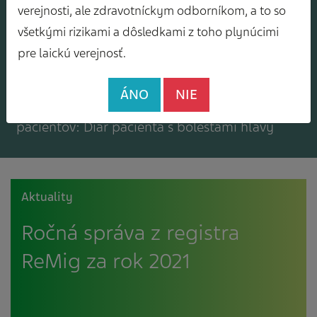
Mám záujem o zasielanie odborného
verejnosti, ale zdravotníckym odborníkom, a to so
spravodajcu
všetkými rizikami a dôsledkami z toho plynúcimi
pre laickú verejnosť.
ÁNO
NIE
Mám záujem o bezplatné materiály pre
pacientov: Diár pacienta s bolesťami hlavy
Aktuality
Ročná správa z registra
ReMig za rok 2021