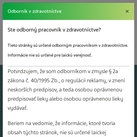
×
×
Odborník v zdravotníctve
Ste odborný pracovník v zdravotníctve?
Tieto stránky sú určené odborným pracovníkom v zdravotníctve.
Informácie nie sú určené pre laickú verejnosť.
Potvrdzujem, že som odborníkom v zmysle § 2a
A
J
O
V
Y
zákona č. 40/1995 Zb., o regulácii reklamy, v znení
neskorších predpisov, a teda osobou oprávnenou
predpisovať lieky alebo osobou oprávnenou lieky
vydávať.
Beriem na vedomie, že informácie, ktoré tvoria
obsah týchto stránok, nie sú určené laickej