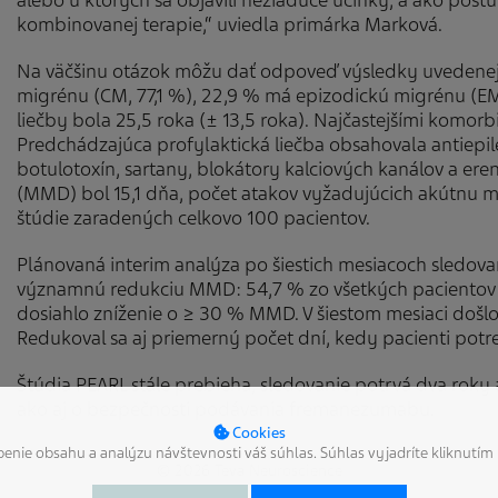
alebo u ktorých sa objavili nežiaduce účinky, a ako pos
kombinovanej terapie,“ uviedla primárka Marková.
Na väčšinu otázok môžu dať odpoveď výsledky uvedenej 
migrénu (CM, 77,1 %), 22,9 % má epizodickú migrénu (E
liečby bola 25,5 roka (± 13,5 roka). Najčastejšími komorb
Predchádzajúca profylaktická liečba obsahovala antiepilep
botulotoxín, sartany, blokátory kalciových kanálov a e
(MMD) bol 15,1 dňa, počet atakov vyžadujúcich akútnu med
štúdie zaradených celkovo 100 pacientov.
Plánovaná interim analýza po šiestich mesiacoch sledova
významnú redukciu MMD: 54,7 % zo všetkých pacientov 
dosiahlo zníženie o ≥ 30 % MMD. V šiestom mesiaci došl
Redukoval sa aj priemerný počet dní, kedy pacienti potre
Štúdia PEARL stále prebieha, sledovanie potrvá dva roky
ako aj o bezpečnosti podávania fremanezumabu.
DETAILNÉ NASTAVENIE COOKIES
Cookies
nie obsahu a analýzu návštevnosti váš súhlas. Súhlas vyjadríte kliknutím 
© 2026 Teva Neuroscience
právne fungovanie webu.