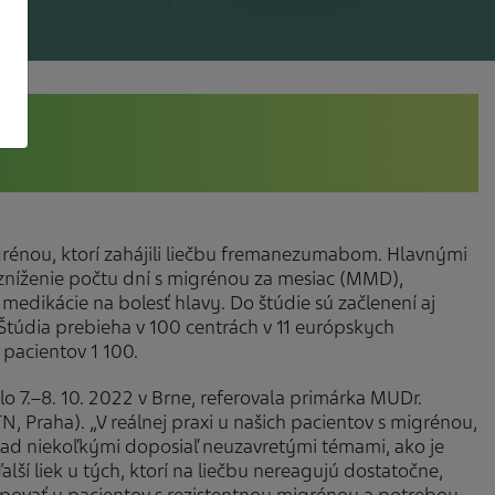
grénou, ktorí zahájili liečbu fremanezumabom. Hlavnými
zníženie počtu dní s migrénou za mesiac (MMD),
 medikácie na bolesť hlavy. Do štúdie sú začlenení aj
 Štúdia prebieha v 100 centrách v 11 európskych
pacientov 1 100.
alo 7.–8. 10. 2022 v Brne, referovala primárka MUDr.
N, Praha). „V reálnej praxi u našich pacientov s migrénou,
 nad niekoľkými doposiaľ neuzavretými témami, ako je
lší liek u tých, ktorí na liečbu nereagujú dostatočne,