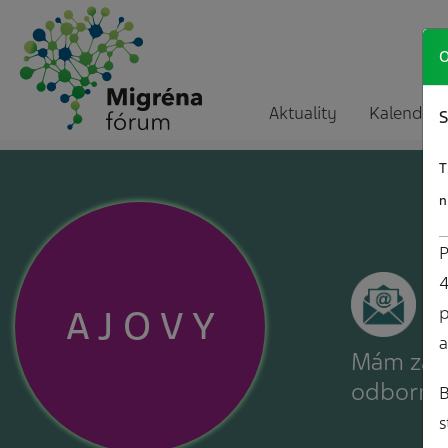
O
Aktuality
Kalendár a
S
T
n
P
4
A
J
O
V
Y
p
a
Mám záuj
odborné
B
s