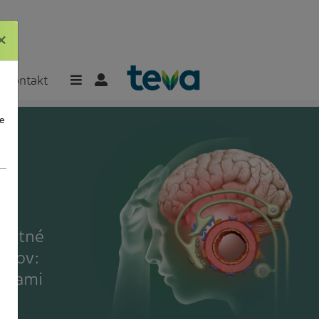
×
×
Kontakt
e
platné
entov:
esťami