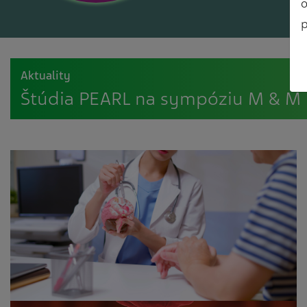
o
p
Aktuality
Štúdia PEARL na sympóziu M & M