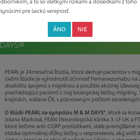
dborníkom, a to so všetkými rizikami a dôsledkami z toho
lynúcimi pre laickú verejnosť.
ÁNO
NIE
 DAYS®
PEARL je 24mesačná štúdia, ktorá sleduje pacientov s mi
cieľmi štúdie je vyhodnotiť účinnosť fremanezumabu na 
disabilitu spojenú s migrénou a použitie akútnej úľavovej
prechádzajúci pacienti z inej biologickej liečby migrény.
krajinách, vrátane ČR, s plánovaným počtom zaradených 
O štúdii PEARL na sympóziu M & M DAYS
, ktoré sa kon
®
Jolana Marková, FEAN
(Neurologická klinika 3. LF UK a FT
ktoré liečime anti-CGRP protilátkami, stále premýšľame
otázka optimálnej dĺžky liečby u responderov, aký voliť ďa