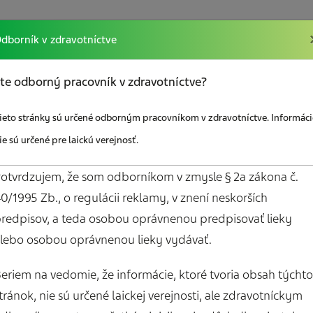
dborník v zdravotníctve
kcií
Vzdelávanie
Sociálna poradňa
Odkazy
te odborný pracovník v zdravotníctve?
ieto stránky sú určené odborným pracovníkom v zdravotníctve. Informáci
ie sú určené pre laickú verejnosť.
otvrdzujem, že som odborníkom v zmysle § 2a zákona č.
0/1995 Zb., o regulácii reklamy, v znení neskorších
redpisov, a teda osobou oprávnenou predpisovať lieky
Mám záujem o bez
lebo osobou oprávnenou lieky vydávať.
em o zasielanie
materiály pre paci
ho spravodajcu
Diár pacienta s bol
eriem na vedomie, že informácie, ktoré tvoria obsah týchto
hlavy
tránok, nie sú určené laickej verejnosti, ale zdravotníckym