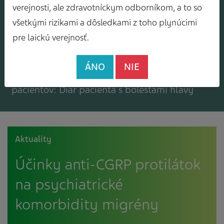
Mám záujem o zasielanie odborného
verejnosti, ale zdravotníckym odborníkom, a to so
spravodajcu
všetkými rizikami a dôsledkami z toho plynúcimi
pre laickú verejnosť.
ÁNO
NIE
Mám záujem o bezplatné materiály pre
pacientov: Diár pacienta s bolesťami hlavy
Aktuality
Účinky anti-CGRP protilátok
na psychiatrické
komorbidity migrény