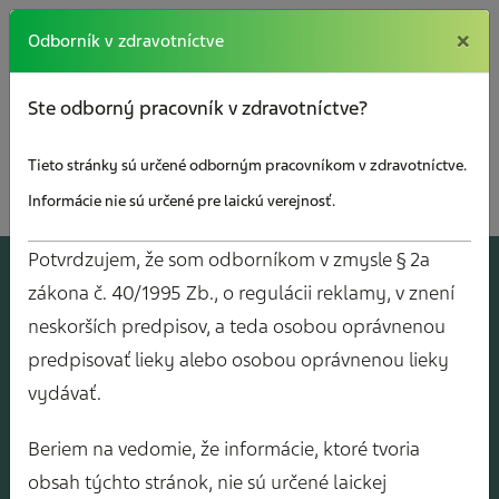
×
×
Odborník v zdravotníctve
Ste odborný pracovník v zdravotníctve?
Tieto stránky sú určené odborným pracovníkom v zdravotníctve.
Informácie nie sú určené pre laickú verejnosť.
Potvrdzujem, že som odborníkom v zmysle § 2a
A
J
O
V
Y
zákona č. 40/1995 Zb., o regulácii reklamy, v znení
neskorších predpisov, a teda osobou oprávnenou
predpisovať lieky alebo osobou oprávnenou lieky
vydávať.
Beriem na vedomie, že informácie, ktoré tvoria
obsah týchto stránok, nie sú určené laickej