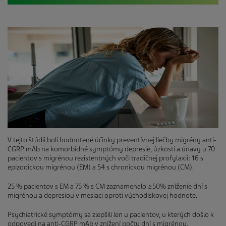
V tejto štúdii boli hodnotené účinky preventívnej liečby migrény anti-
CGRP mAb na komorbidné symptómy depresie, úzkosti a únavy u 70
pacientov s migrénou rezistentných voči tradičnej profylaxii: 16 s
epizodickou migrénou (EM) a 54 s chronickou migrénou (CM).
25 % pacientov s EM a 75 % s CM zaznamenalo ≥50% zníženie dní s
migrénou a depresiou v mesiaci oproti východiskovej hodnote.
Psychiatrické symptómy sa zlepšili len u pacientov, u kterých došlo k
odpovedi na anti-CGRP mAb v znížení počtu dní s migrénou.