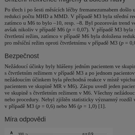
Po třech i po šesti měsících léčby fremanezumabem došlo 
redukci počtu MHD a MMD. V případě M3 byla střední redu
zatímco u M6 to bylo –10, resp. –8. Byl pozorován trend 
avšak nikoliv v případě M6 (
p
= 0,07). V případě M3 byla 
čtvrtletní režim, zatímco v případě M6 byla doložena red
pro měsíční režim oproti čtvrtletnímu v případě M3 (
p
= 0,0
Bezpečnost
Nežádoucí účinky byly hlášeny jedním pacientem ve skupi
s čtvrtletním režimem v případě M3 a po jednom pacientov
nežádoucím účinkem byla přechodná reakce v místě vpich
pacientem ve skupině MR v M6). Zácpu uvedl jeden pacien
ve skupině s čtvrtletním režimem v M6. Všechny nežádoucí
nebo procedury. Nebyl zjištěn statisticky významný rozdí
v případě M3 (
p
= 0,6) nebo M6 (
p
= 1,0) [1].
Míra odpovědi