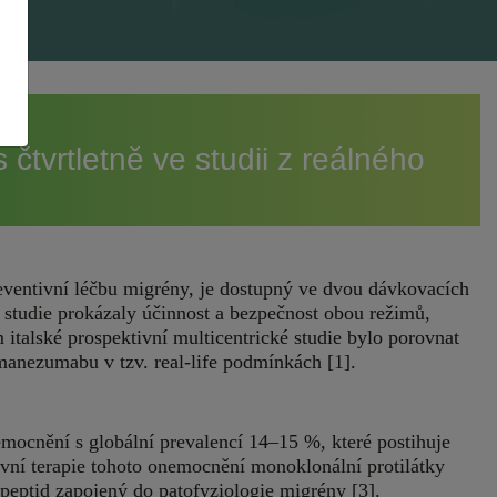
vrtletně ve studii z reálného
ventivní léčbu migrény, je dostupný ve dvou dávkovacích
 studie prokázaly účinnost a bezpečnost obou režimů,
 italské prospektivní multicentrické studie bylo porovnat
manezumabu v tzv. real‑life podmínkách [1].
emocnění s globální prevalencí 14–15 %, které postihuje
vní terapie tohoto onemocnění monoklonální protilátky
peptid zapojený do patofyziologie migrény [3].