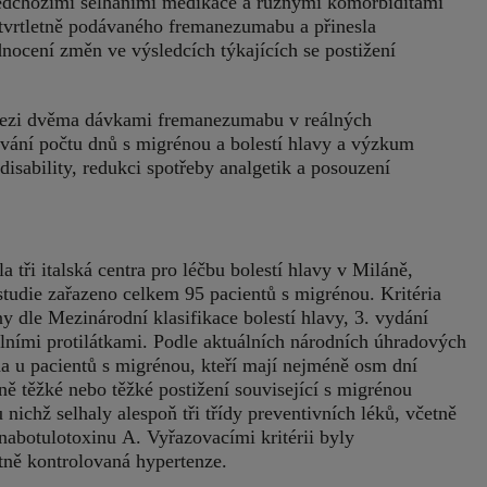
ředchozími selháními medikace a různými komorbiditami
čtvrtletně podávaného fremanezumabu a přinesla
nocení změn ve výsledcích týkajících se postižení
ly mezi dvěma dávkami fremanezumabu v reálných
ování počtu dnů s migrénou a bolestí hlavy a výzkum
disability, redukci spotřeby analgetik a posouzení
a tři italská centra pro léčbu bolestí hlavy v Miláně,
tudie zařazeno celkem 95 pacientů s migrénou. Kritéria
ny dle Mezinárodní klasifikace bolestí hlavy, 3. vydání
ními protilátkami. Podle aktuálních národních úhradových
na u pacientů s migrénou, kteří mají nejméně osm dní
 těžké nebo těžké postižení související s migrénou
ichž selhaly alespoň tři třídy preventivních léků, včetně
onabotulotoxinu A. Vyřazovacími kritérii byly
tně kontrolovaná hypertenze.