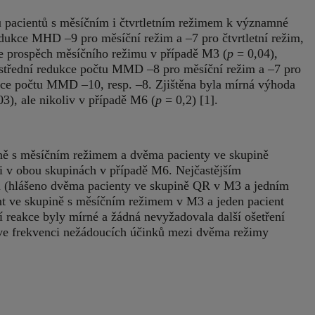
u pacientů s měsíčním i čtvrtletním režimem k významné
kce MHD –9 pro měsíční režim a –7 pro čtvrtletní režim,
ve prospěch měsíčního režimu v případě M3 (
p
= 0,04),
střední redukce počtu MMD –8 pro měsíční režim a –7 pro
ukce počtu MMD –10, resp. –8. Zjištěna byla mírná výhoda
3), ale nikoliv v případě M6 (
p
= 0,2) [1].
ně s měsíčním režimem a dvěma pacienty ve skupině
i v obou skupinách v případě M6. Nejčastějším
u (hlášeno dvěma pacienty ve skupině QR v M3 a jedním
t ve skupině s měsíčním režimem v M3 a jeden pacient
 reakce byly mírné a žádná nevyžadovala další ošetření
l ve frekvenci nežádoucích účinků mezi dvěma režimy