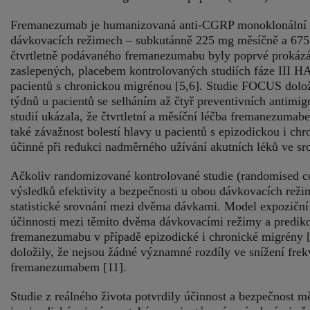
Fremanezumab je humanizovaná anti‑CGRP monoklonální pro
dávkovacích režimech – subkutánně 225 mg měsíčně a 675 m
čtvrtletně podávaného fremanezumabu byly poprvé prokázá
zaslepených, placebem kontrolovaných studiích fáze III
pacientů s chronickou migrénou [5,6]. Studie FOCUS dolož
týdnů u pacientů se selháním až čtyř preventivních antimi
studií ukázala, že čtvrtletní a měsíční léčba fremanezumabe
také závažnost bolestí hlavy u pacientů s epizodickou i c
účinné při redukci nadměrného užívání akutních léků ve sr
Ačkoliv randomizované kontrolované studie (randomised con
výsledků efektivity a bezpečnosti u obou dávkovacích režim
statistické srovnání mezi dvěma dávkami. Model expoziční
účinnosti mezi těmito dvěma dávkovacími režimy a prediko
fremanezumabu v případě epizodické i chronické migrény 
doložily, že nejsou žádné významné rozdíly ve snížení fr
fremanezumabem [11].
Studie z reálného života potvrdily účinnost a bezpečnost 