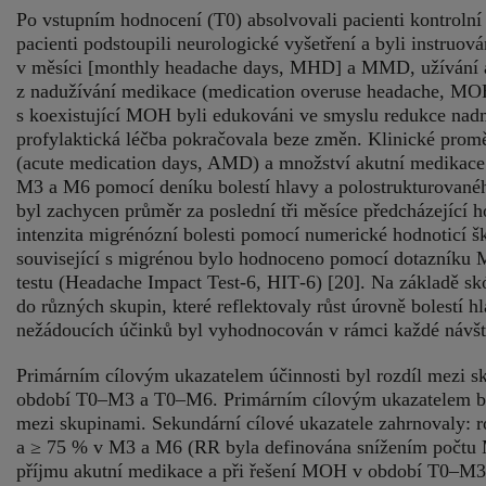
Po vstupním hodnocení (T0) absolvovali pacienti kontrolní
pacienti podstoupili neurologické vyšetření a byli instruov
v měsíci [monthly headache days, MHD] a MMD, užívání aku
z nadužívání medikace (medication overuse headache, MOH)
s koexistující MOH byli edukováni ve smyslu redukce nad
profylaktická léčba pokračovala beze změn. Klinické pro
(acute medication days, AMD) a množství akutní medikace
M3 a M6 pomocí deníku bolestí hlavy a polostrukturované
byl zachycen průměr za poslední tři měsíce předcházející
intenzita migrénózní bolesti pomocí numerické hodnoticí š
související s migrénou bylo hodnoceno pomocí dotazníku
testu (Headache Impact Test‑6, HIT‑6) [20]. Na základě s
do různých skupin, které reflektovaly růst úrovně bolestí h
nežádoucích účinků byl vyhodnocován v rámci každé návšt
Primárním cílovým ukazatelem účinnosti byl rozdíl mezi
období T0–M3 a T0–M6. Primárním cílovým ukazatelem bez
mezi skupinami. Sekundární cílové ukazatele zahrnovaly: r
a ≥ 75 % v M3 a M6 (RR byla definována snížením počtu
příjmu akutní medikace a při řešení MOH v období T0–M3