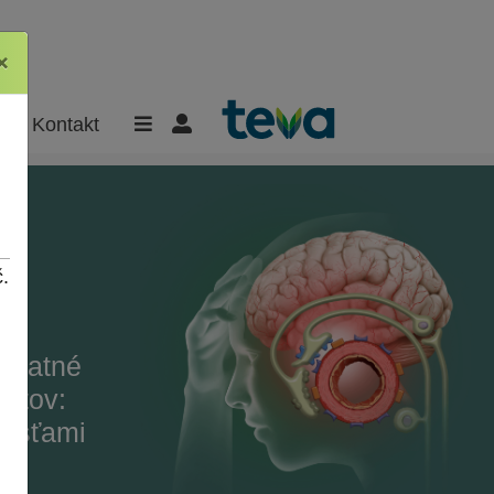
×
×
Kontakt
.
platné
entov:
lesťami