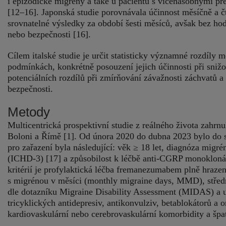
i epizodické migrény a také u pacientů s vícenásobnými p
[12–16]. Japonská studie porovnávala účinnost měsíčně a 
srovnatelné výsledky za období šesti měsíců, avšak bez hod
nebo bezpečnosti [16].
Cílem italské studie je určit statisticky významné rozdí
podmínkách, konkrétně posouzení jejich účinnosti při sniž
potenciálních rozdílů při zmírňování závažnosti záchvatů a 
bezpečnosti.
Metody
Multicentrická prospektivní studie z reálného života zahrnul
Boloni a Římě [1]. Od února 2020 do dubna 2023 bylo do s
pro zařazení byla následující: věk ≥ 18 let, diagnóza migré
(ICHD‑3) [17] a způsobilost k léčbě anti‑CGRP monoklonál
kritérií je profylaktická léčba fremanezumabem plně hraze
s migrénou v měsíci (monthly migraine days, MMD), středně
dle dotazníku Migraine Disability Assessment (MIDAS) a u n
tricyklických antidepresiv, antikonvulziv, betablokátorů a 
kardiovaskulární nebo cerebrovaskulární komorbidity a špa