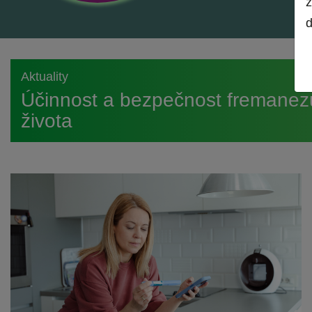
z
d
Aktuality
Účinnost a bezpečnost fremanezu
života