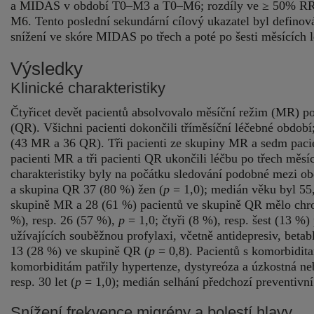
a MIDAS v období T0–M3 a T0–M6; rozdíly ve ≥ 50% RR
M6. Tento poslední sekundární cílový ukazatel byl definován
snížení ve skóre MIDAS po třech a poté po šesti měsících l
Výsledky
Klinické charakteristiky
Čtyřicet devět pacientů absolvovalo měsíční režim (MR) p
(QR). Všichni pacienti dokončili tříměsíční léčebné období
(43 MR a 36 QR). Tři pacienti ze skupiny MR a sedm pacie
pacienti MR a tři pacienti QR ukončili léčbu po třech měsí
charakteristiky byly na počátku sledování podobné mezi 
a skupina QR 37 (80 %) žen (
p
= 1,0); medián věku byl 55, 
skupině MR a 28 (61 %) pacientů ve skupině QR mělo chr
%), resp. 26 (57 %),
p
= 1,0; čtyři (8 %), resp. šest (13 %
užívajících souběžnou profylaxi, včetně antidepresiv, beta
13 (28 %) ve skupině QR (
p
= 0,8). Pacientů s komorbidit
komorbiditám patřily hypertenze, dystyreóza a úzkostná ne
resp. 30 let (
p
= 1,0); medián selhání předchozí preventivní m
Snížení frekvence migrény a bolestí hlavy