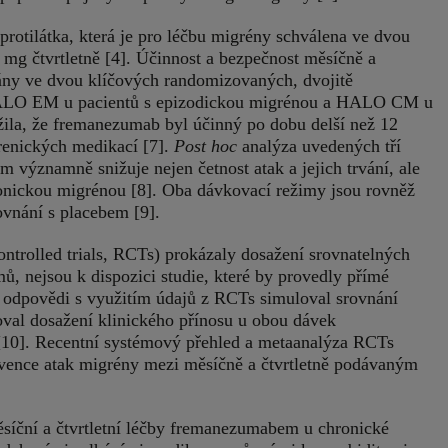
tilátka, která je pro léčbu migrény schválena ve dvou
g čtvrtletně [4]. Účinnost a bezpečnost měsíčně a
ny ve dvou klíčových randomizovaných, dvojitě
 HALO EM u pacientů s epizodickou migrénou a HALO CM u
ila, že fremanezumab byl účinný po dobu delší než 12
grenických medikací [7].
Post hoc
analýza uvedených tří
m významně snižuje nejen četnost atak a jejich trvání, ale
hronickou migrénou [8]. Oba dávkovací režimy jsou rovněž
ovnání s placebem [9].
trolled trials, RCTs) prokázaly dosažení srovnatelných
ů, nejsou k dispozici studie, které by provedly přímé
 odpovědi s využitím údajů z RCTs simuloval srovnání
val dosažení klinického přínosu u obou dávek
[10]. Recentní systémový přehled a metaanalýza RCTs
ekvence atak migrény mezi měsíčně a čtvrtletně podávaným
měsíční a čtvrtletní léčby fremanezumabem u chronické