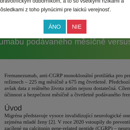
dravotníckym odborníkom, a to so všetkými rizikami a
ôsledkami z toho plynúcimi pre laickú verejnosť.
ÁNO
NIE
mabu podávaného měsíčně versus čt
Fremanezumab, anti‑CGRP monoklonální protilátka pro pre
režimech – 225 mg měsíčně a 675 mg čtvrtletně. Předchozí
avšak data z reálného života zatím nejsou dostatečná. Cílem
účinnost a bezpečnost měsíčně a čtvrtletně podávaného fre
Úvod
Migréna představuje vysoce invalidizující neurologické on
zejména mladé ženy [2]. V roce 2020 vstoupily do preventi
zacílené na calcitonin gene‑related peptide (CGRP) – neuro