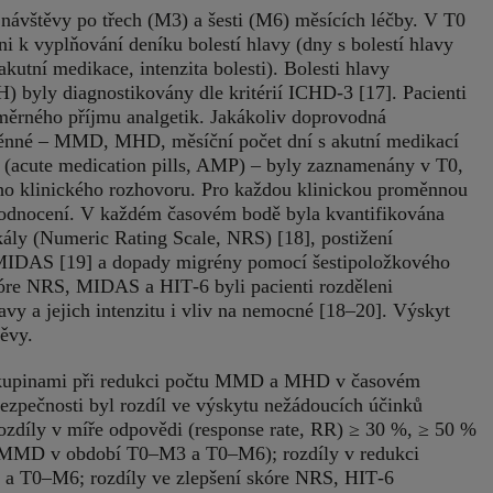
 návštěvy po třech (M3) a šesti (M6) měsících léčby. V T0
áni k vyplňování deníku bolestí hlavy (dny s bolestí hlavy
tní medikace, intenzita bolesti). Bolesti hlavy
 byly diagnostikovány dle kritérií ICHD‑3 [17]. Pacienti
měrného příjmu analgetik. Jakákoliv doprovodná
měnné – MMD, MHD, měsíční počet dní s akutní medikací
 (acute medication pills, AMP) – byly zaznamenány v T0,
ho klinického rozhovoru. Pro každou klinickou proměnnou
 hodnocení. V každém časovém bodě byla kvantifikována
kály (Numeric Rating Scale, NRS) [18], postižení
 MIDAS [19] a dopady migrény pomocí šestipoložkového
kóre NRS, MIDAS a HIT‑6 byli pacienti rozděleni
lavy a jejich intenzitu i vliv na nemocné [18–20]. Výskyt
ěvy.
 skupinami při redukci počtu MMD a MHD v časovém
pečnosti byl rozdíl ve výskytu nežádoucích účinků
ozdíly v míře odpovědi (response rate, RR) ≥ 30 %, ≥ 50 %
 MMD v období T0–M3 a T0–M6); rozdíly v redukci
 a T0–M6; rozdíly ve zlepšení skóre NRS, HIT‑6