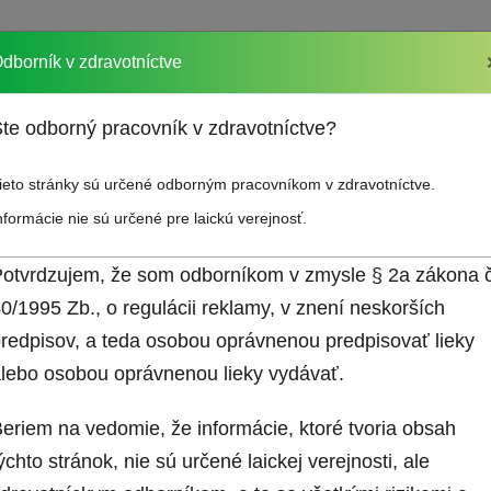
dborník v zdravotníctve
akcií
Vzdelávanie
Sociálna poradňa
Odkazy
te odborný pracovník v zdravotníctve?
ieto stránky sú určené odborným pracovníkom v zdravotníctve.
nformácie nie sú určené pre laickú verejnosť.
otvrdzujem, že som odborníkom v zmysle § 2a zákona č
0/1995 Zb., o regulácii reklamy, v znení neskorších
redpisov, a teda osobou oprávnenou predpisovať lieky
Mám záujem o bez
lebo osobou oprávnenou lieky vydávať.
jem o zasielanie
materiály pre paci
ho spravodajcu
Diár pacienta s bo
eriem na vedomie, že informácie, ktoré tvoria obsah
hlavy
ýchto stránok, nie sú určené laickej verejnosti, ale