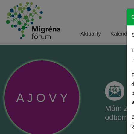
O
Aktuality
Kalendár 
S
T
I
P
4
p
A
J
O
V
Y
a
Mám záu
odborné
B
t