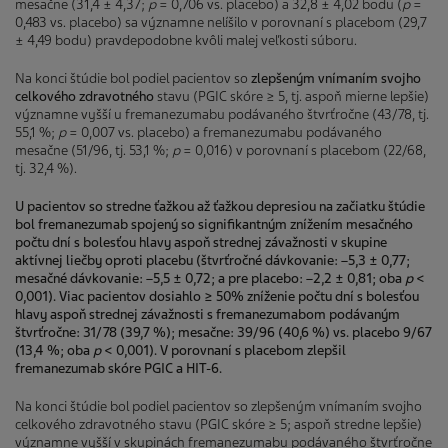
mesačne (31,4 ± 4,37;
p
= 0,706 vs. placebo) a 32,8 ± 4,02 bodu (
p
=
0,483 vs. placebo) sa významne nelíšilo v porovnaní s placebom (29,7
± 4,49 bodu) pravdepodobne kvôli malej veľkosti súboru.
Na konci štúdie bol podiel pacientov so
zlepšeným vnímaním svojho
celkového zdravotného
stavu (PGIC skóre ≥ 5, tj. aspoň mierne lepšie)
významne vyšší u fremanezumabu podávaného štvrťročne (43/78, tj.
55,1 %;
p
= 0,007 vs. placebo) a fremanezumabu podávaného
mesačne (51/96, tj. 53,1 %;
p
= 0,016) v porovnaní s placebom (22/68,
tj. 32,4 %).
U pacientov so stredne ťažkou až ťažkou depresiou na začiatku štúdie
bol fremanezumab spojený so signifikantným znížením mesačného
počtu dní s bolesťou hlavy aspoň strednej závažnosti v skupine
aktívnej liečby oproti placebu (štvrťročné dávkovanie: –5,3 ± 0,77;
mesačné dávkovanie: –5,5 ± 0,72; a pre placebo: –2,2 ± 0,81; oba
p
<
0,001). Viac pacientov dosiahlo ≥ 50% zníženie počtu dní s bolesťou
hlavy aspoň strednej závažnosti s fremanezumabom podávaným
štvrťročne: 31/78 (39,7 %); mesačne: 39/96 (40,6 %) vs. placebo 9/67
(13,4 %; oba
p
< 0,001). V porovnaní s placebom zlepšil
fremanezumab skóre PGIC a HIT-6.
Na konci štúdie bol podiel pacientov so zlepšeným vnímaním svojho
celkového zdravotného stavu (PGIC skóre ≥ 5; aspoň stredne lepšie)
významne vyšší v skupinách fremanezumabu podávaného štvrťročne