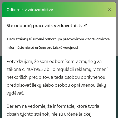
×
×
Odborník v zdravotníctve
Ste odborný pracovník v zdravotníctve?
Tieto stránky sú určené odborným pracovníkom v zdravotníctve.
Informácie nie sú určené pre laickú verejnosť.
Potvrdzujem, že som odborníkom v zmysle § 2a
A
J
O
V
Y
zákona č. 40/1995 Zb., o regulácii reklamy, v znení
neskorších predpisov, a teda osobou oprávnenou
predpisovať lieky alebo osobou oprávnenou lieky
vydávať.
Beriem na vedomie, že informácie, ktoré tvoria
obsah týchto stránok, nie sú určené laickej