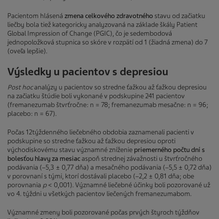
Pacientom hlásená
zmena celkového zdravotného
stavu od začiatku
liečby bola tiež kategoricky analyzovaná na základe škály Patient
Global Impression of Change (PGIC), čo je sedembodová
jednopoložková stupnica so skóre v rozpätí od 1 (žiadná zmena) do 7
(oveľa lepšie).
Výsledky u pacientov s depresiou
Post hoc
analýzy u pacientov so stredne ťažkou až ťažkou depresiou
na začiatku štúdie boli vykonané v podskupine 241 pacientov
(fremanezumab štvrťročne: n = 78; fremanezumab mesačne: n = 96;
placebo: n = 67).
Počas 12týždenného liečebného obdobia zaznamenali pacienti v
podskupine so stredne ťažkou až ťažkou depresiou oproti
východiskovému stavu významné zníženie
priemerného počtu dní s
bolesťou hlavy za mesiac
aspoň strednej závažnosti u štvrťročného
podávania (–5,3 ± 0,77 dňa) a mesačného podávania (–5,5 ± 0,72 dňa)
v porovnaní s tými, ktorí dostávali placebo (–2,2 ± 0,81 dňa; obe
porovnania
p
< 0,001). Významné liečebné účinky boli pozorované už
vo 4. týždni u všetkých pacientov liečených fremanezumabom.
Významné zmeny boli pozorované počas prvých štyroch týždňov