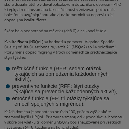
skóre dosiahnutého v deväťpoložkovom dotazníku o depresii – PHQ-
9) vplyv fremanezumabu tak na účinnosť v znižovaní počtu dní s
bolesťou hlavy/migrénou, ako aj na komorbiditnú depresiu a jej
dopady na kvalitu života.
Skóre bolo hodnotené na začiatku (deň 0) a na konci štúdie.
Kvalita života
(HRQoL) sa hodnotila pomocou Migraine-Specific
Quality of Life Questionnaire, verzia 2.1 (MSQv.2) so 14 položkami,
ktorý meria dopad migrény v troch doménach za predchádzajúce
štyri týždne:
reštrikčné funkcie (RFR; sedem otázok
týkajúcich sa obmedzenia každodenných
aktivít),
preventívne funkcie (RFP; štyri otázky
týkajúce sa prevencie každodenných aktivít),
emočné funkcie (EF; tri otázky týkajúce sa
emócií spojených s migrénou).
Každá doména je hodnotená od 0 do 100, pričom vyššie skóre
znamená lepšiu HRQoL. Priemerné zmeny od východiskovej hodnoty
v skóre pre všetky tri domény MSQv.2 boli analyzované pri všetkých
návštevách (4., 8. týždeň a na konci štúdie).