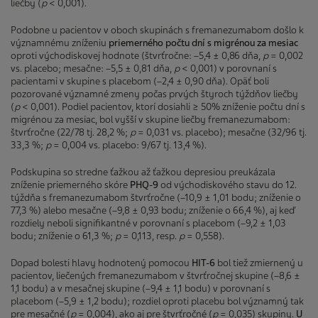
liečby (
p
< 0,001).
Podobne u pacientov v oboch skupinách s fremanezumabom došlo k
významnému zníženiu
priemerného počtu dní s migrénou za mesiac
oproti východiskovej hodnote (štvrťročne: –5,4 ± 0,86 dňa,
p
= 0,002
vs. placebo; mesačne: –5,5 ± 0,81 dňa,
p
< 0,001) v porovnaní s
pacientami v skupine s placebom (–2,4 ± 0,90 dňa). Opäť boli
pozorované významné zmeny počas prvých štyroch týždňov liečby
(
p
< 0,001). Podiel pacientov, ktorí dosiahli ≥ 50% zníženie počtu dní s
migrénou za mesiac, bol vyšší v skupine liečby fremanezumabom:
štvrťročne (22/78 tj. 28,2 %;
p
= 0,031 vs. placebo); mesačne (32/96 tj.
33,3 %;
p
= 0,004 vs. placebo: 9/67 tj. 13,4 %).
Podskupina so stredne ťažkou až ťažkou depresiou preukázala
zníženie priemerného skóre
PHQ-9
od východiskového stavu do 12.
týždňa s fremanezumabom štvrťročne (–10,9 ± 1,01 bodu; zníženie o
77,3 %) alebo mesačne (–9,8 ± 0,93 bodu; zníženie o 66,4 %), aj keď
rozdiely neboli signifikantné v porovnaní s placebom (–9,2 ± 1,03
bodu; zníženie o 61,3 %;
p
= 0,113, resp.
p
= 0,558).
Dopad bolesti hlavy hodnotený pomocou
HIT-6
bol tiež zmiernený u
pacientov, liečených fremanezumabom v štvrťročnej skupine (–8,6 ±
1,1 bodu) a v mesačnej skupine (–9,4 ± 1,1 bodu) v porovnaní s
placebom (–5,9 ± 1,2 bodu); rozdiel oproti placebu bol významný tak
pre mesačné (
p
= 0,004), ako aj pre štvrťročné (
p
= 0,035) skupiny.
U