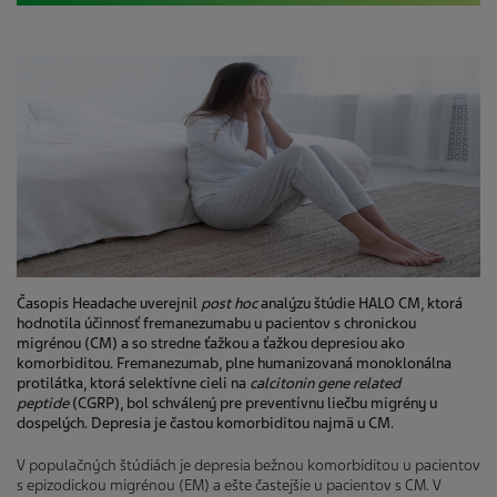
Časopis Headache uverejnil
post hoc
analýzu štúdie HALO CM, ktorá
hodnotila účinnosť fremanezumabu u pacientov s chronickou
migrénou (CM) a so stredne ťažkou a ťažkou depresiou ako
komorbiditou. Fremanezumab, plne humanizovaná monoklonálna
protilátka, ktorá selektívne cieli na
calcitonin gene related
peptide
(CGRP), bol schválený pre preventívnu liečbu migrény u
dospelých. Depresia je častou komorbiditou najmä u CM.
V populačných štúdiách je depresia bežnou komorbiditou u pacientov
s epizodickou migrénou (EM) a ešte častejšie u pacientov s CM. V