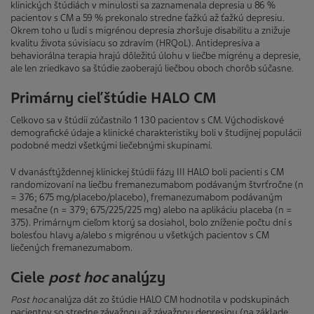
klinických štúdiách v minulosti sa zaznamenala depresia u 86 %
pacientov s CM a 59 % prekonalo stredne ťažkú až ťažkú depresiu.
Okrem toho u ľudí s migrénou depresia zhoršuje disabilitu a znižuje
kvalitu života súvisiacu so zdravím (HRQoL). Antidepresíva a
behaviorálna terapia hrajú dôležitú úlohu v liečbe migrény a depresie,
ale len zriedkavo sa štúdie zaoberajú liečbou oboch chorôb súčasne.
Primárny cieľ štúdie HALO CM
Celkovo sa v štúdii zúčastnilo 1 130 pacientov s CM. Východiskové
demografické údaje a klinické charakteristiky boli v študijnej populácii
podobné medzi všetkými liečebnými skupinami.
V dvanásťtýždennej klinickej štúdii fázy III HALO boli pacienti s CM
randomizovaní na liečbu fremanezumabom podávaným štvrťročne (n
= 376; 675 mg/placebo/placebo), fremanezumabom podávaným
mesačne (n = 379; 675/225/225 mg) alebo na aplikáciu placeba (n =
375). Primárnym cieľom ktorý sa dosiahol, bolo zníženie počtu dní s
bolesťou hlavy a/alebo s migrénou u všetkých pacientov s CM
liečených fremanezumabom.
Ciele
post hoc
analýzy
Post hoc
analýza dát zo štúdie HALO CM hodnotila v podskupinách
pacientov so stredne závažnou až závažnou depresiou (na základe