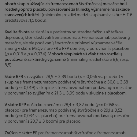
oboch skupín užívajúcich fremanezumab štvrťročne aj mesačne boli
rozdiely oproti placebu považované za klinicky významné na základe
stanovených kritérií
(minimálny rozdiel medzi skupinami v skóre HIT-6
predstavoval 1,5 bodu).
Kvalita života
sa zlepšila u pacientov so stredne ťažkou až ťažkou
depresiou, ktorí dostávali fremanezumab. Fremanezumab podávaný
mesačne, ale nie podávaný štvrťročne priniesol významne väčšie
zmeny v skóre MSQv.2 pre FR a RFP domény v porovnaní s placebom
(
p
= 0,019 a
p
= 0,034).
V oboch skupinách sú však tieto rozdiely
považované za klinicky významné
(minimálny rozdiel skóre 8,6, resp.
8,5).
Skóre RFR
sa zvýšilo o 28,9 ± 3,89 bodu (
p
= 0,066 vs. placebo) v
skupine s fremanezumabom podávaným štvrťročne a o 30,8 ± 3,58
bodu (
p
= 0,019) v skupine s fremanezumabom podávaným mesačne
v porovnaní so zvýšením o 21,3 ± 3,99 bodu v skupine s placebom.
V skóre RFP
došlo ku zmenám o 28,4 ± 3,82 bodu (
p
= 0,058 vs.
placebo) pre fremanezumab podávaný štvrťročne a o 29,1 ± 3,52
bodu (
p
= 0,034 vs. placebo) pre fremanezumab podávaný mesačne
v porovnaní s 20,7 ± 3 bodmi pre placebo.
Zvýšenie skóre EF
pre fremanezumab štvrťročne a fremanezumab