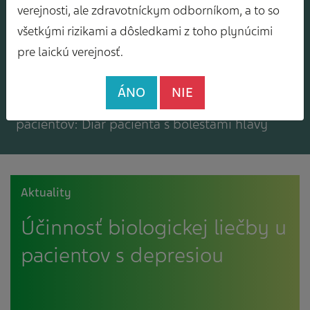
Mám záujem o zasielanie odborného
verejnosti, ale zdravotníckym odborníkom, a to so
spravodajcu
všetkými rizikami a dôsledkami z toho plynúcimi
pre laickú verejnosť.
ÁNO
NIE
Mám záujem o bezplatné materiály pre
pacientov: Diár pacienta s bolesťami hlavy
Aktuality
Účinnosť biologickej liečby u
pacientov s depresiou