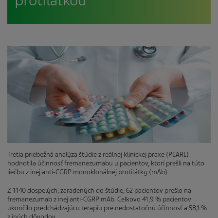
protilátkou
Tretia priebežná analýza štúdie z reálnej klinickej praxe (PEARL)
hodnotila účinnosť fremanezumabu u pacientov, ktorí prešli na túto
liečbu z inej anti-CGRP monoklonálnej protilátky (mAb).
Z 1140 dospelých, zaradených do štúdie, 62 pacientov prešlo na
fremanezumab z inej anti-CGRP mAb. Celkovo 41,9 % pacientov
ukončilo predchádzajúcu terapiu pre nedostatočnú účinnosť a 58,1 %
z iných dôvodov.