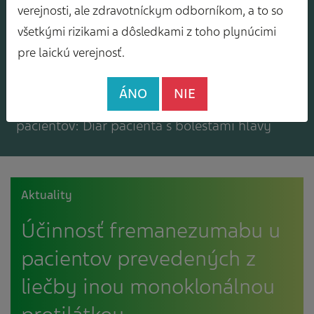
Mám záujem o zasielanie odborného
verejnosti, ale zdravotníckym odborníkom, a to so
spravodajcu
všetkými rizikami a dôsledkami z toho plynúcimi
pre laickú verejnosť.
ÁNO
NIE
Mám záujem o bezplatné materiály pre
pacientov: Diár pacienta s bolesťami hlavy
Aktuality
Účinnosť fremanezumabu u
pacientov prevedených z
liečby inou monoklonálnou