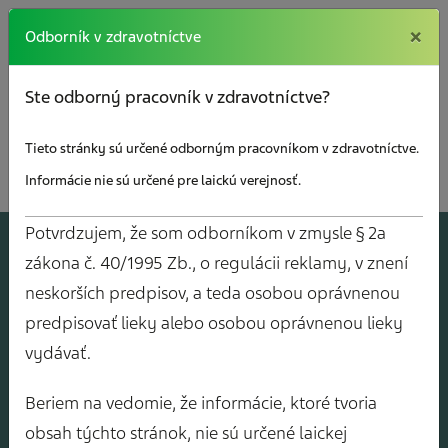
×
×
Odborník v zdravotníctve
Ste odborný pracovník v zdravotníctve?
Tieto stránky sú určené odborným pracovníkom v zdravotníctve.
Informácie nie sú určené pre laickú verejnosť.
Potvrdzujem, že som odborníkom v zmysle § 2a
A
J
O
V
Y
zákona č. 40/1995 Zb., o regulácii reklamy, v znení
neskorších predpisov, a teda osobou oprávnenou
predpisovať lieky alebo osobou oprávnenou lieky
vydávať.
Beriem na vedomie, že informácie, ktoré tvoria
obsah týchto stránok, nie sú určené laickej