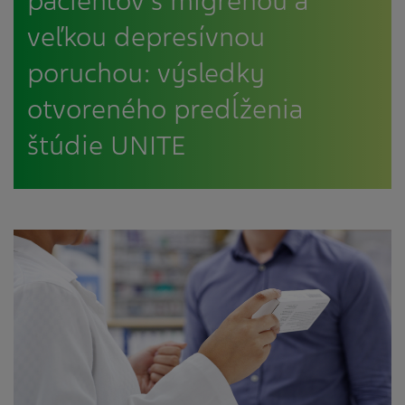
pacientov s migrénou a
veľkou depresívnou
poruchou: výsledky
otvoreného predĺženia
štúdie UNITE