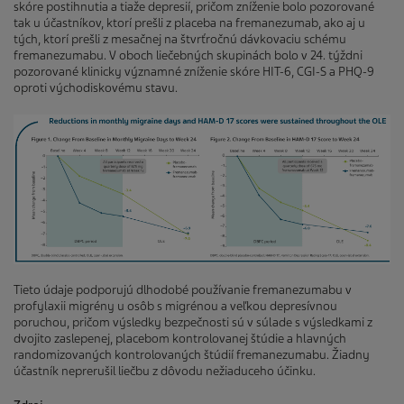
skóre postihnutia a tiaže depresií, pričom zníženie bolo pozorované
tak u účastníkov, ktorí prešli z placeba na fremanezumab, ako aj u
tých, ktorí prešli z mesačnej na štvrťročnú dávkovaciu schému
fremanezumabu. V oboch liečebných skupinách bolo v 24. týždni
pozorované klinicky významné zníženie skóre HIT-6, CGI-S a PHQ-9
oproti východiskovému stavu.
Tieto údaje podporujú dlhodobé používanie fremanezumabu v
profylaxii migrény u osôb s migrénou a veľkou depresívnou
poruchou, pričom výsledky bezpečnosti sú v súlade s výsledkami z
dvojito zaslepenej, placebom kontrolovanej štúdie a hlavných
randomizovaných kontrolovaných štúdií fremanezumabu. Žiadny
účastník neprerušil liečbu z dôvodu nežiaduceho účinku.