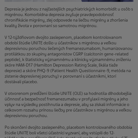
Depresia je jednou z najčastejších psychiatrických komorbidít u osôb s
migrénou. Komorbídna depresia zvyšuje pravdepodobnosť
chronifikácie migrény, zlej odpovede na liečbu migrény a zhoršenia
kvality života v porovnaní so samotnou migrénou.
V 12-týždňovom dvojito zaslepenom, placebom kontrolovanom
období štúdie UNITE došlo u účastníkov s migrénou a veľkou
depresívnou poruchou liečených fremanezumabom, humanizovanou
protilátkou zo skupiny antagonistov CGRP (calcitonin gene-related
peptide), k štatisticky významnému a klinicky významnému zníženiu
skóre HAM-D17 (Hamilton Depression Rating Scale, škála tiaže
depresie) a skóre PHQ-9 (Patient Health Questionnaire-9, metóda na
zistenie depresívnej poruchy) v porovnaní s účastníkmi, ktorí
dostávali placebo.
V otvorenom predĺžení štúdie UNITE (OLE) sa hodnotila dlhodobejšia
účinnosť a bezpečnosť fremanezumabu v profylaxii migrény a jeho
vplyv na výsledky postihnutia a depresie, aby sa získali informácie o
celkovom rozsahu prínosu liečby pre účastníkov s migrénou a veľkou
depresívnou poruchou.
Po skončení dvojito zaslepeného, placebom kontrolovaného obdobia
štúdie UNITE boli všetci účastníci vyzvaní, aby vstúpili do 12-