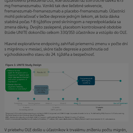
týždňového predĺženia OLE, kde dostávali raz štvrťročne dávku 675
mg fremanezumabu. Vznikli tak dve liečebné sekvencie,
fremanezumab-fremanezumab a placebo-fremanezumab. Účastníci
mohli pokračovať v liečbe depresie jedným liekom, ak bola dávka
stabilná počas ³ 8 týždňov pred skríningom a nepredpokladala sa
zmena dávky. Dvojito zaslepené, placebom kontrolované obdobie
štúdie UNITE dokončilo celkom 330/353 účastníkov a vstúpilo do OLE.
Hlavné exploratívne endpointy zahŕňali priemernú zmenu v počte dní
s migrénou v mesiaci, skóre tiaže depresie a postihnutia od
východiskového stavu do 24. týždňa a bezpečnosť.
V priebehu OLE došlo u účastníkov k trvalému zníženiu počtu migrén,