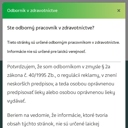
×
×
Odborník v zdravotníctve
Ste odborný pracovník v zdravotníctve?
Tieto stránky sú určené odborným pracovníkom v zdravotníctve.
Informácie nie sú určené pre laickú verejnosť.
Potvrdzujem, že som odborníkom v zmysle § 2a
A
J
O
V
Y
zákona č. 40/1995 Zb., o regulácii reklamy, v znení
neskorších predpisov, a teda osobou oprávnenou
predpisovať lieky alebo osobou oprávnenou lieky
vydávať.
Beriem na vedomie, že informácie, ktoré tvoria
obsah týchto stránok, nie sú určené laickej