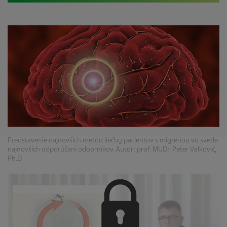
Predstavenie najnovších metód liečby pacientov s migrénou vo svetle
najnovších odporúčaní odborníkov. Autor: prof. MUDr. Peter Valkovič,
Ph.D.