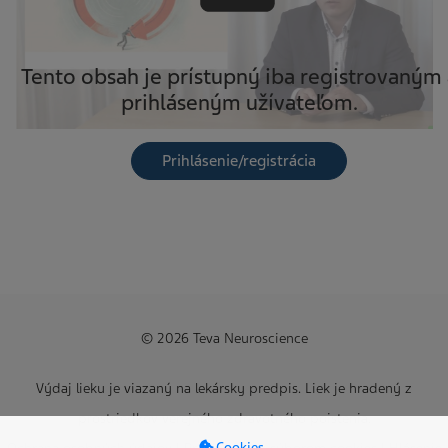
Tento obsah je prístupný iba registrovaným 
prihláseným užívateľom.
Prihlásenie/registrácia
© 2026 Teva Neuroscience
Výdaj lieku je viazaný na lekársky predpis. Liek je hradený z
prostriedkov verejného zdravotného poistenia.
DETAILNÉ NASTAVENIE COOKIES
Cookies