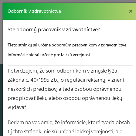
×
×
Odborník v zdravotníctve
Ste odborný pracovník v zdravotníctve?
Tieto stránky sú určené odborným pracovníkom v zdravotníctve.
Informácie nie sú určené pre laickú verejnosť.
Potvrdzujem, že som odborníkom v zmysle § 2a
A
J
O
V
Y
zákona č. 40/1995 Zb., o regulácii reklamy, v znení
neskorších predpisov, a teda osobou oprávnenou
predpisovať lieky alebo osobou oprávnenou lieky
vydávať.
Beriem na vedomie, že informácie, ktoré tvoria obsah
týchto stránok, nie sú určené laickej verejnosti, ale