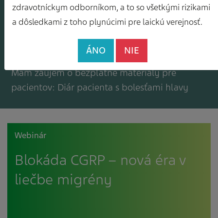
Mám záujem o zasielanie odborného
zdravotníckym odborníkom, a to so všetkými rizikami
spravodajcu
a dôsledkami z toho plynúcimi pre laickú verejnosť.
ÁNO
NIE
Mám záujem o bezplatné materiály pre
pacientov: Diár pacienta s bolesťami hlavy
Webinár
Blokáda CGRP – nová éra v
liečbe migrény