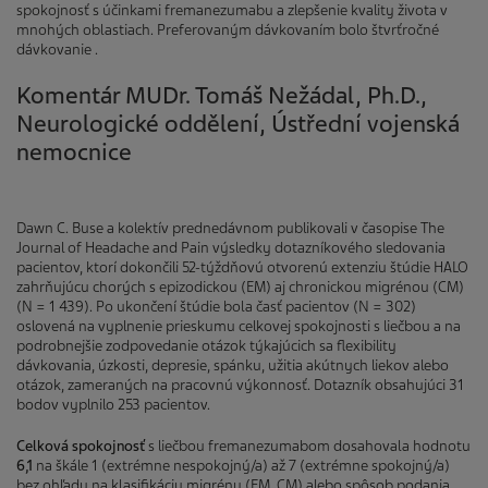
spokojnosť s účinkami fremanezumabu a zlepšenie kvality života v
mnohých oblastiach. Preferovaným dávkovaním bolo štvrťročné
dávkovanie .
Komentár MUDr. Tomáš Nežádal, Ph.D.,
Neurologické oddělení, Ústřední vojenská
nemocnice
Dawn C. Buse a kolektív prednedávnom publikovali v časopise The
Journal of Headache and Pain výsledky dotazníkového sledovania
pacientov, ktorí dokončili 52-týždňovú otvorenú extenziu štúdie HALO
zahrňujúcu chorých s epizodickou (EM) aj chronickou migrénou (CM)
(N = 1 439). Po ukončení štúdie bola časť pacientov (N = 302)
oslovená na vyplnenie prieskumu celkovej spokojnosti s liečbou a na
podrobnejšie zodpovedanie otázok týkajúcich sa flexibility
dávkovania, úzkosti, depresie, spánku, užitia akútnych liekov alebo
otázok, zameraných na pracovnú výkonnosť. Dotazník obsahujúci 31
bodov vyplnilo 253 pacientov.
Celková spokojnosť
s liečbou fremanezumabom dosahovala hodnotu
6,1
na škále 1 (extrémne nespokojný/a) až 7 (extrémne spokojný/a)
bez ohľadu na klasifikáciu migrény (EM, CM) alebo spôsob podania