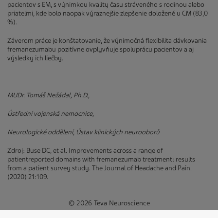
pacientov s EM, s výnimkou kvality času stráveného s rodinou alebo
priateľmi, kde bolo naopak výraznejšie zlepšenie doložené u CM (83,0
%).
Záverom práce je konštatovanie, že výnimočná flexibilita dávkovania
fremanezumabu pozitívne ovplyvňuje spoluprácu pacientov a aj
výsledky ich liečby.
MUDr. Tomáš Nežádal, Ph.D.,
Ústřední vojenská nemocnice,
Neurologické oddělení, Ústav klinických neurooborů
Zdroj: Buse DC, et al. Improvements across a range of
patientreported domains with fremanezumab treatment: results
from a patient survey study. The Journal of Headache and Pain.
(2020) 21:109.
© 2026 Teva Neuroscience