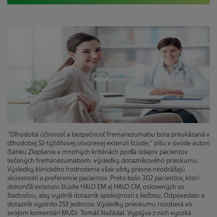
"Dlhodobá účinnosť a bezpečnosť fremanezumabu bola preukázaná v
dlhodobej 52-týždňovej otvorenej extenzii štúdie," píšu v úvode autori
článku Zlepšenie v mnohých kritériách podľa údajov pacientov
liečených fremanezumabom: výsledky dotazníkového prieskumu.
Výsledky klinického hodnotenia však vždy presne neodrážajú
skúsenosti a preferencie pacientov. Preto bolo 302 pacientov, ktorí
dokončili extenziu štúdie HALO EM aj HALO CM, oslovených so
žiadosťou, aby vyplnili dotazník spokojnosti s liečbou. Odpovedalo a
dotazník vyplnilo 253 jedincov. Výsledky prieskumu rozoberá vo
svojom komentári MUDr. Tomáš Nežádal. Vyplýva z nich vysoká