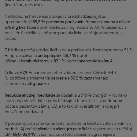
(kvartálne, mesačne).
Nehľadiac na frekvenciu aplikácií v predchádzajúcej štúdii
uprednostňuje
69,2 % pacientov podávanie fremanezumabu v dávke
675 mg kvartálne
oproti dávke 225 mg mesačne; 75,1 % pacientov si
myslí, že flexibilita v spôsobe podania lieku zlepšuje adherenciu k
liečbe.
Z hľadiska profylaktickej liečby bola preferencia fremanezumabu
91,5
%
oproti užívaniu
antiepileptík, 88,7 %
oproti
užívaniu
betablokátorov
a
82,1 %
oproti
onabotulotoxínu A
.
Celkovo
67,9 %
pacientov referovalo zmiernenie
úzkosti
,
64,7
%
pociťovalo
zmiernenie
depresie
a
56,5 %
zaznamenalo
zlepšenie
kvality spánku
.
Redukcia akútnej medikácie
sa dosiahla
u 71,1 %
chorých – rovnako
ako v prípade všetkých predchádzajúcich položiek – v podobnom
počte u pacientov s EM aj CM, a to tak pri kvartálnom, ako aj pri
mesačnom podávaní.
V poslednej časti prieskumu bola hodnotená kvalita života v siedmich
bodoch. Aj keď
zlepšenie vo všetkých položkách
sa pozorovalo u EM aj
CM
(69,0–85,4 %)
, väčšinou bolo toto zlepšenie výraznejšie u