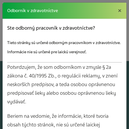
×
×
Odborník v zdravotníctve
Ste odborný pracovník v zdravotníctve?
Tieto stránky sú určené odborným pracovníkom v zdravotníctve.
Informácie nie sú určené pre laickú verejnosť.
Potvrdzujem, že som odborníkom v zmysle § 2a
A
J
O
V
Y
zákona č. 40/1995 Zb., o regulácii reklamy, v znení
neskorších predpisov, a teda osobou oprávnenou
predpisovať lieky alebo osobou oprávnenou lieky
vydávať.
Beriem na vedomie, že informácie, ktoré tvoria
obsah týchto stránok, nie sú určené laickej