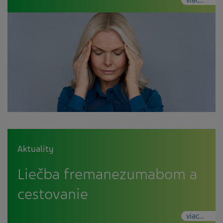
Aktuality
Liečba fremanezumabom a
cestovanie
viac...