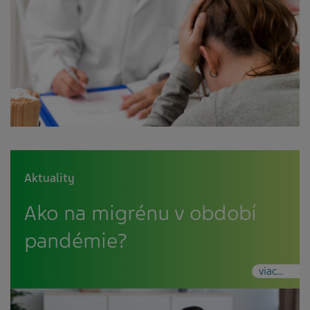
Aktuality
Ako na migrénu v období
pandémie?
viac...