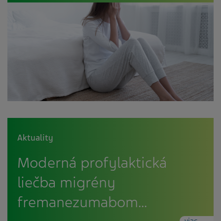
Aktuality
Moderná profylaktická
liečba migrény
fremanezumabom…
viac...