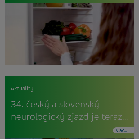
Aktuality
34. český a slovenský
neurologický zjazd je teraz…
viac...