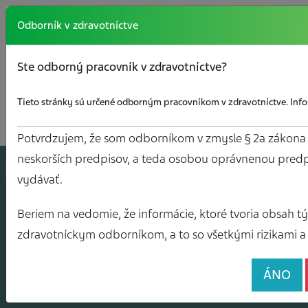
Odborník v zdravotníctve
Ste odborný pracovník v zdravotníctve?
Tieto stránky sú určené odborným pracovníkom v zdravotníctve. Infor
Potvrdzujem, že som odborníkom v zmysle § 2a zákona č.
neskorších predpisov, a teda osobou oprávnenou predp
A
J
O
V
Y
vydávať.
Beriem na vedomie, že informácie, ktoré tvoria obsah tých
zdravotníckym odborníkom, a to so všetkými rizikami a 
ÁNO