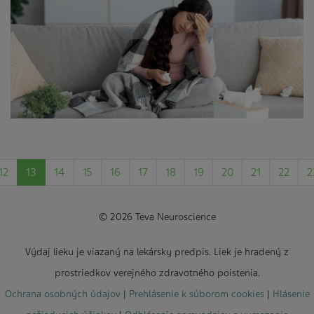
12
13
14
15
16
17
18
19
20
21
22
2
© 2026 Teva Neuroscience
Výdaj lieku je viazaný na lekársky predpis. Liek je hradený z
prostriedkov verejného zdravotného poistenia.
Ochrana osobných údajov
|
Prehlásenie k súborom cookies
|
Hlásenie