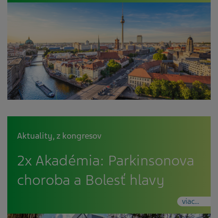
Aktuality
,
z kongresov
2x Akadémia: Parkinsonova
choroba a Bolesť hlavy
viac...