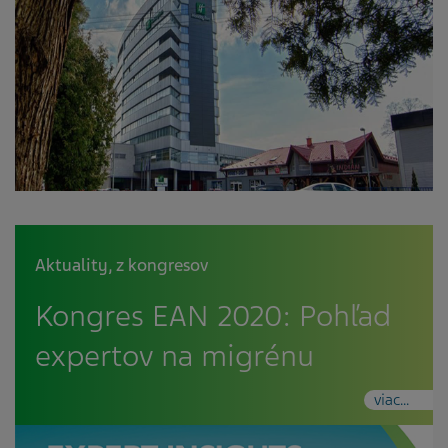
Aktuality
,
z kongresov
Kongres EAN 2020: Pohľad
expertov na migrénu
viac...