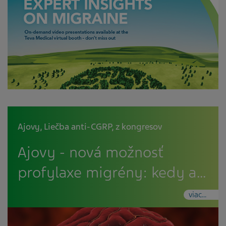
Ajovy
,
Liečba anti-CGRP
,
z kongresov
Ajovy - nová možnosť
profylaxe migrény: kedy a…
viac...