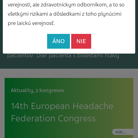
Mám záujem o zasielanie odborného
verejnosti, ale zdravotníckym odborníkom, a to so
spravodajcu
všetkými rizikami a dôsledkami z toho plynúcimi
pre laickú verejnosť.
ÁNO
NIE
Mám záujem o bezplatné materiály pre
pacientov: Diár pacienta s bolesťami hlavy
Aktuality
,
z kongresov
14th European Headache
Federation Congress
viac...