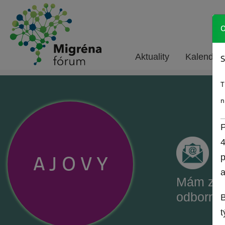
O
Aktuality
Kalendár 
S
T
n
P
4
A
J
O
V
Y
p
a
Mám záu
odborné
B
t