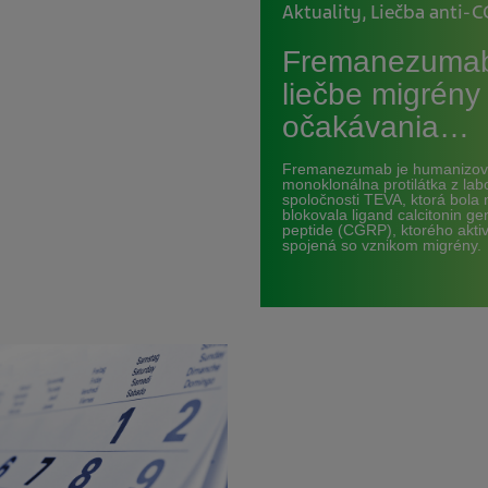
Aktuality
,
Liečba anti-
Fremanezumab
liečbe migrény 
očakávania…
Fremanezumab je humanizo
monoklonálna protilátka z labo
spoločnosti TEVA, ktorá bola 
blokovala ligand calcitonin ge
peptide (CGRP), ktorého aktiv
spojená so vznikom migrény.