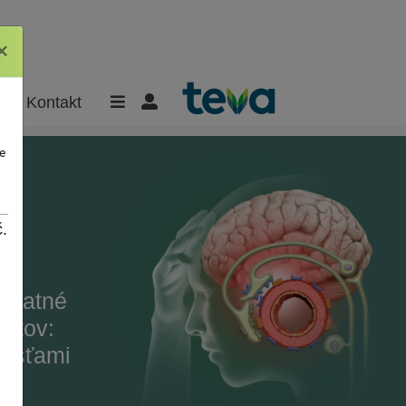
×
×
Kontakt
e
.
platné
entov:
lesťami