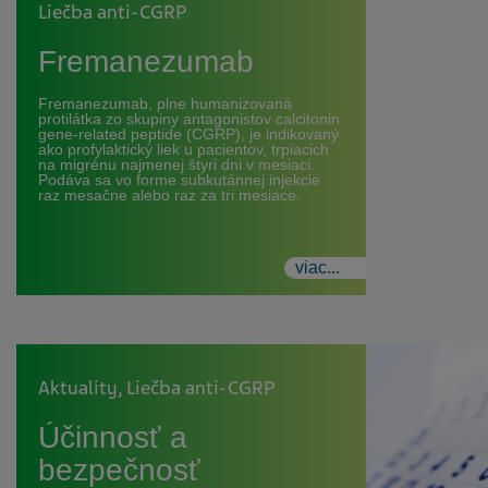
Liečba anti-CGRP
Fremanezumab
Fremanezumab, plne humanizovaná
protilátka zo skupiny antagonistov calcitonin
gene‑related peptide (CGRP), je indikovaný
ako profylaktický liek u pacientov, trpiacich
na migrénu najmenej štyri dni v mesiaci.
Podáva sa vo forme subkutánnej injekcie
raz mesačne alebo raz za tri mesiace.
viac...
Aktuality
,
Liečba anti-CGRP
Účinnosť a
bezpečnosť