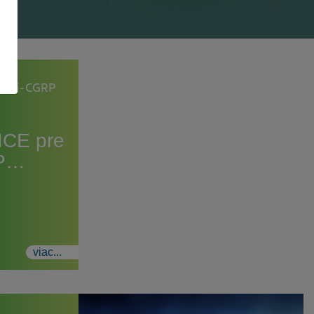
 anti-CGRP
ICE pre
RP…
viac...