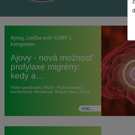
z
d
Ajovy
,
Liečba anti-CGRP
,
z
kongresov
Ajovy - nová možnosť
profylaxe migrény:
kedy a…
Video prednášky MUDr. Petrovičovej z
konferencie Akadémia: Bolesť hlavy 2019
viac...