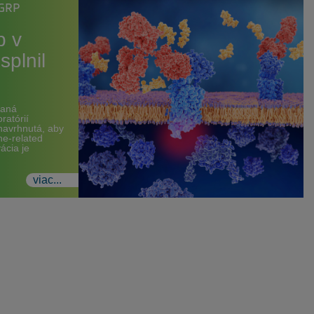
CGRP
 v
splnil
vaná
ratórií
navrhnutá, aby
ne-related
ácia je
viac...