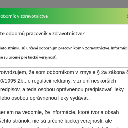
dborník v zdravotníctve
akcií
Vzdelávanie
Sociálna poradňa
Odkazy
te odborný pracovník v zdravotníctve?
ieto stránky sú určené odborným pracovníkom v zdravotníctve. Informáci
ie sú určené pre laickú verejnosť.
otvrdzujem, že som odborníkom v zmysle § 2a zákona č
0/1995 Zb., o regulácii reklamy, v znení neskorších
redpisov, a teda osobou oprávnenou predpisovať lieky
Mám záujem o bez
lebo osobou oprávnenou lieky vydávať.
jem o zasielanie
materiály pre paci
ho spravodajcu
Diár pacienta s bo
eriem na vedomie, že informácie, ktoré tvoria obsah
hlavy
ýchto stránok, nie sú určené laickej verejnosti, ale