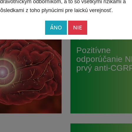
dravotníckym odborníkom, a to so všetkými rizikami a
ôsledkami z toho plynúcimi pre laickú verejnosť.
ÁNO
NIE
Ajovy
,
Aktuality
,
Liečba
Pozitívne
odporúčanie N
prvý anti-CG