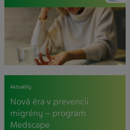
Aktuality
Nová éra v prevencii
migrény – program
Medscape