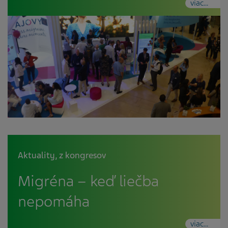
viac...
Aktuality
,
z kongresov
Migréna – keď liečba
nepomáha
viac...