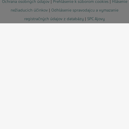
Ochrana osobných údajov
|
Prehlásenie k súborom cookies
|
Hlásenie
nežiaducich účinkov
|
Odhlásenie spravodajcu a vymazanie
registračných údajov z databázy
|
SPC Ajovy