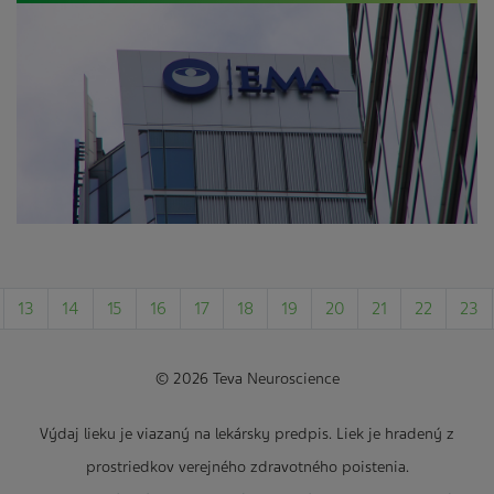
13
14
15
16
17
18
19
20
21
22
23
© 2026 Teva Neuroscience
Výdaj lieku je viazaný na lekársky predpis. Liek je hradený z
prostriedkov verejného zdravotného poistenia.