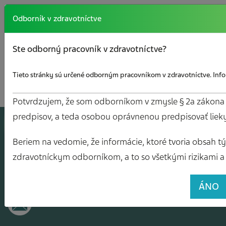
Odborník v zdravotníctve
Ste odborný pracovník v zdravotníctve?
Tieto stránky sú určené odborným pracovníkom v zdravotníctve. Infor
Potvrdzujem, že som odborníkom v zmysle § 2a zákona č.
predpisov, a teda osobou oprávnenou predpisovať liek
A
J
O
V
Y
Beriem na vedomie, že informácie, ktoré tvoria obsah tých
zdravotníckym odborníkom, a to so všetkými rizikami a 
ÁNO