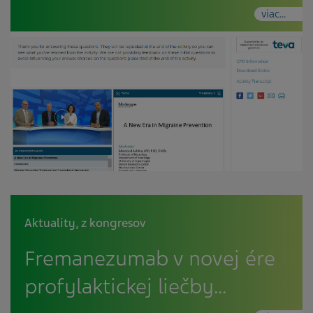
viac...
Aktuality
,
z kongresov
Fremanezumab v novej ére
profylaktickej liečby…