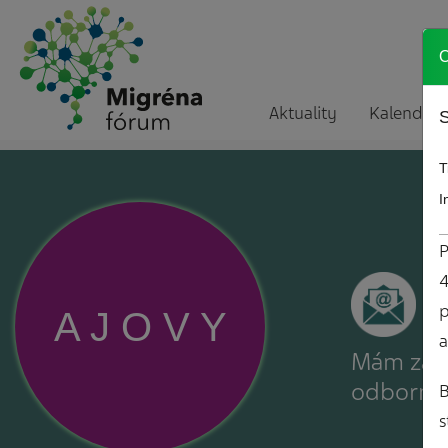
O
Aktuality
Kalendár a
S
T
I
P
4
p
A
J
O
V
Y
a
Mám záuj
odborné
B
s