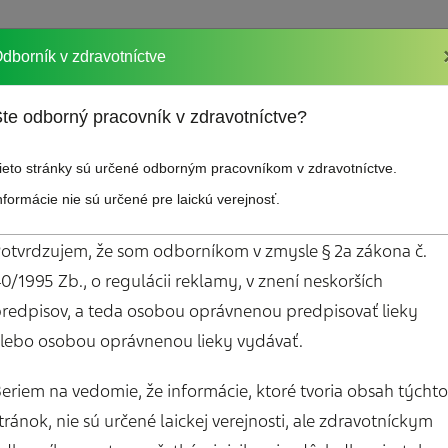
dborník v zdravotníctve
kcií
Vzdelávanie
Sociálna poradňa
Odkazy
te odborný pracovník v zdravotníctve?
ieto stránky sú určené odborným pracovníkom v zdravotníctve.
nformácie nie sú určené pre laickú verejnosť.
otvrdzujem, že som odborníkom v zmysle § 2a zákona č.
0/1995 Zb., o regulácii reklamy, v znení neskorších
redpisov, a teda osobou oprávnenou predpisovať lieky
Mám záujem o bez
lebo osobou oprávnenou lieky vydávať.
em o zasielanie
materiály pre paci
ho spravodajcu
Diár pacienta s bol
eriem na vedomie, že informácie, ktoré tvoria obsah týchto
hlavy
tránok, nie sú určené laickej verejnosti, ale zdravotníckym