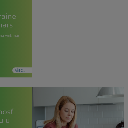
raine
nars
 na webinári
viac...
nosť
u u