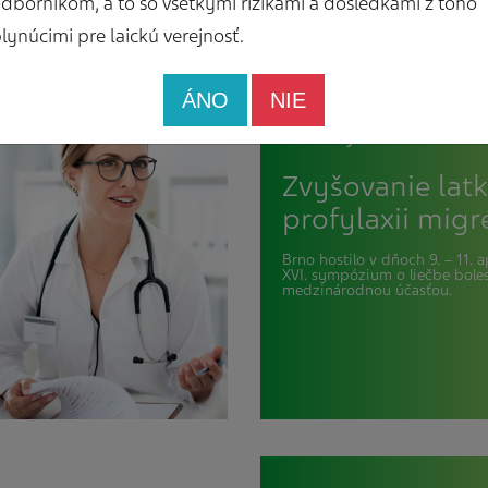
dborníkom, a to so všetkými rizikami a dôsledkami z toho
lynúcimi pre laickú verejnosť.
ÁNO
NIE
Aktuality
Zvyšovanie latk
profylaxii mig
Brno hostilo v dňoch 9. – 11. 
XVI. sympózium o liečbe boles
medzinárodnou účasťou.