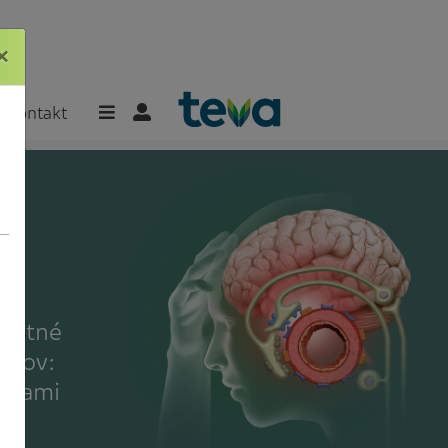
×
×
Kontakt
platné
entov:
esťami