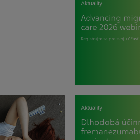
Aktuality
Advancing mig
care 2026 webi
Registrujte sa pre svoju účasť
Aktuality
Dlhodobá účin
fremanezumab