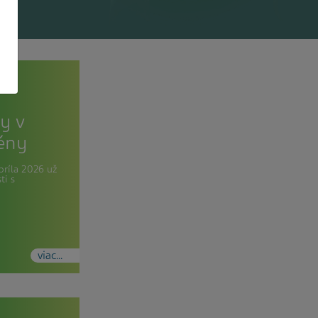
y v
rény
apríla 2026 už
ti s
viac...