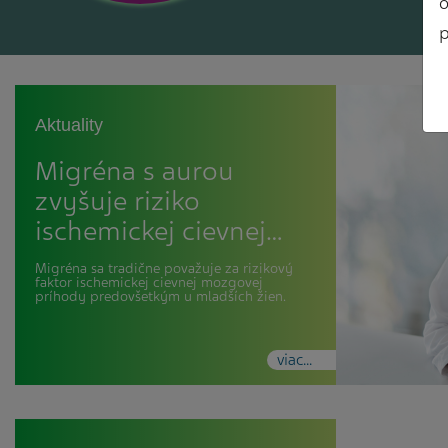
o
p
Aktuality
Migréna s aurou
zvyšuje riziko
ischemickej cievnej…
Migréna sa tradične považuje za rizikový
faktor ischemickej cievnej mozgovej
príhody predovšetkým u mladších žien.
viac...